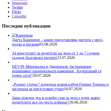
Instagram
Twitter
Flickr
LinkedIn
Последни публикации
Диета Карнивор – какво представлява диетата с месо,
ползи и рискове
03.08.2026
AI консултант за родители на деца от 1 до 7 години
създаде български експерт
23.07.2026
DEVIN Минерална и Дженерали Застраховане
разширяват националната кампания „Хидратирай се
точно сега!“
20.07.2026
„Ролинг стоунс“ издадоха новия албум Foreign Tongues и
загатнаха за предстоящо турне
10.07.2026
Защо рожден ден в ескейп стая за деца е идея, която
родителите все по-често избират?
26.06.2026