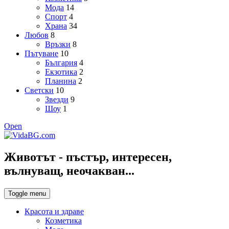
Мода
14
Спорт
4
Храна
34
Любов
8
Връзки
8
Пътуване
10
България
4
Екзотика
2
Планина
2
Светски
10
Звезди
9
Шоу
1
Open
Животът - пъстър, интересен,
вълнуващ, неочакван...
Toggle menu
Красота и здраве
Козметика