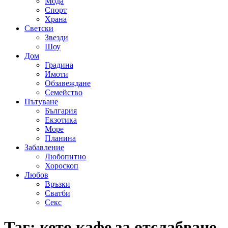
Мода
Спорт
Храна
Светски
Звезди
Шоу
Дом
Градина
Имоти
Обзавеждане
Семейство
Пътуване
България
Екзотика
Море
Планина
Забавление
Любопитно
Хороскоп
Любов
Връзки
Сватби
Секс
Таг:
кето кафе за отслабване