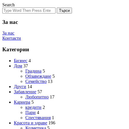
Search
Търси
За нас
За нас
Контакти
Категории
Бизнес
4
Дом
37
Градина
5
Обзавеждане
5
Семейство
13
Други
14
Забавление
57
Любопитно
17
Кариера
5
кредити
2
Пари
4
Спестявания
1
Красота и здраве
196
Козметика
5