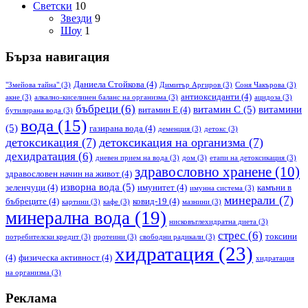
Светски
10
Звезди
9
Шоу
1
Бърза навигация
Даниела Стойкова
(4)
"Змейова тайна"
(3)
Димитър Аргиров
(3)
Соня Чакърова
(3)
антиоксиданти
(4)
акне
(3)
алкално-киселинен баланс на организма
(3)
ацидоза
(3)
бъбреци
(6)
витамин С
(5)
витамини
витамин Е
(4)
бутилирана вода
(3)
вода
(15)
(5)
газирана вода
(4)
деменция
(3)
детокс
(3)
детоксикация
(7)
детоксикация на организма
(7)
дехидратация
(6)
дневен прием на вода
(3)
дом
(3)
етапи на детоксикация
(3)
здравословно хранене
(10)
здравословен начин на живот
(4)
изворна вода
(5)
зеленчуци
(4)
имунитет
(4)
камъни в
имунна система
(3)
минерали
(7)
бъбреците
(4)
ковид-19
(4)
картини
(3)
кафе
(3)
мазнини
(3)
минерална вода
(19)
нисковъглехидратна диета
(3)
стрес
(6)
токсини
потребителски кредит
(3)
протеини
(3)
свободни радикали
(3)
хидратация
(23)
(4)
физическа активност
(4)
хидратация
на организма
(3)
Реклама