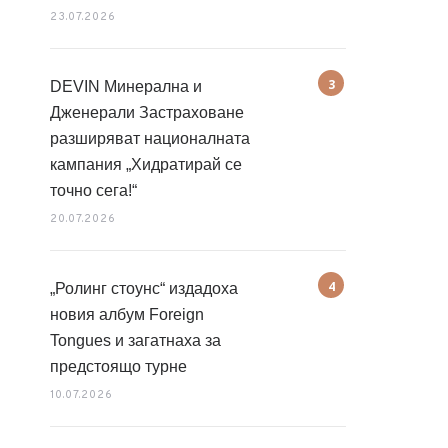
23.07.2026
DEVIN Минерална и
Дженерали Застраховане
разширяват националната
кампания „Хидратирай се
точно сега!“
20.07.2026
„Ролинг стоунс“ издадоха
новия албум Foreign
Tongues и загатнаха за
предстоящо турне
10.07.2026