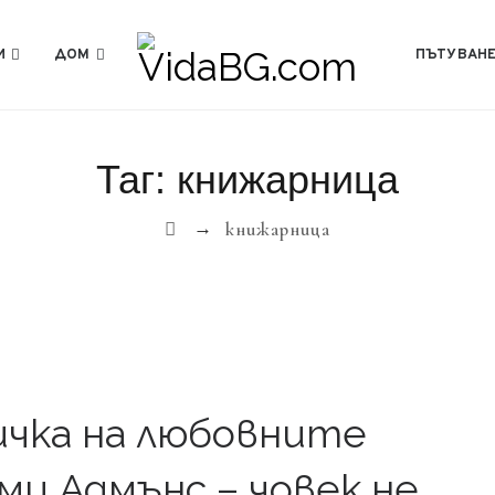
И
ДОМ
ПЪТУВАН
Таг:
книжарница
→
книжарница
ичка на любовните
и Адмънс – човек не