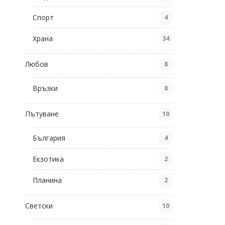
Спорт
4
Храна
34
Любов
8
Връзки
8
Пътуване
10
България
4
Екзотика
2
Планина
2
Светски
10