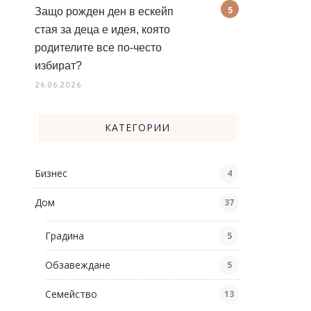
Защо рожден ден в ескейп
стая за деца е идея, която
родителите все по-често
избират?
26.06.2026
КАТЕГОРИИ
Бизнес
4
Дом
37
Градина
5
Обзавеждане
5
Семейство
13