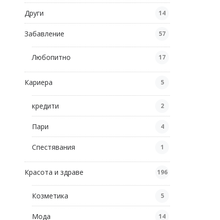
Други
14
Забавление
57
Любопитно
17
Кариера
5
кредити
2
Пари
4
Спестявания
1
Красота и здраве
196
Козметика
5
Мода
14