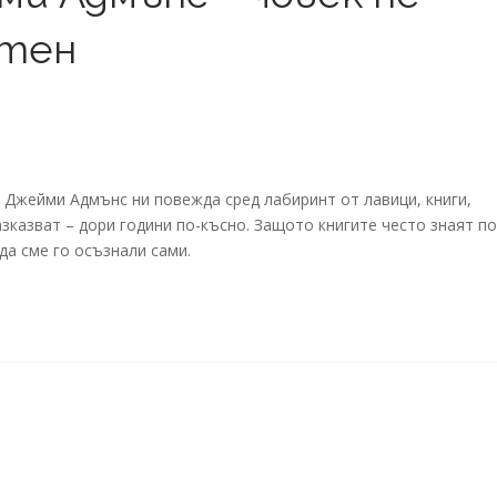
отен
 Джейми Адмънс ни повежда сред лабиринт от лавици, книги,
азказват – дори години по-късно. Защото книгите често знаят по
да сме го осъзнали сами.