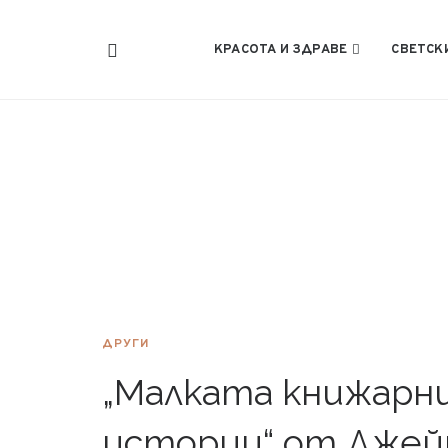
КРАСОТА И ЗДРАВЕ
СВЕТСК
ДРУГИ
„Малката книжарн
истории“ от Джейм