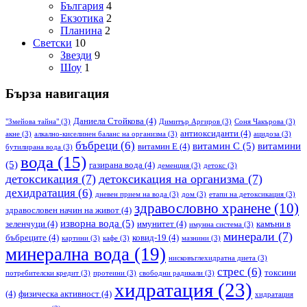
България
4
Екзотика
2
Планина
2
Светски
10
Звезди
9
Шоу
1
Бърза навигация
Даниела Стойкова
(4)
"Змейова тайна"
(3)
Димитър Аргиров
(3)
Соня Чакърова
(3)
антиоксиданти
(4)
акне
(3)
алкално-киселинен баланс на организма
(3)
ацидоза
(3)
бъбреци
(6)
витамин С
(5)
витамини
витамин Е
(4)
бутилирана вода
(3)
вода
(15)
(5)
газирана вода
(4)
деменция
(3)
детокс
(3)
детоксикация
(7)
детоксикация на организма
(7)
дехидратация
(6)
дневен прием на вода
(3)
дом
(3)
етапи на детоксикация
(3)
здравословно хранене
(10)
здравословен начин на живот
(4)
изворна вода
(5)
зеленчуци
(4)
имунитет
(4)
камъни в
имунна система
(3)
минерали
(7)
бъбреците
(4)
ковид-19
(4)
картини
(3)
кафе
(3)
мазнини
(3)
минерална вода
(19)
нисковъглехидратна диета
(3)
стрес
(6)
токсини
потребителски кредит
(3)
протеини
(3)
свободни радикали
(3)
хидратация
(23)
(4)
физическа активност
(4)
хидратация