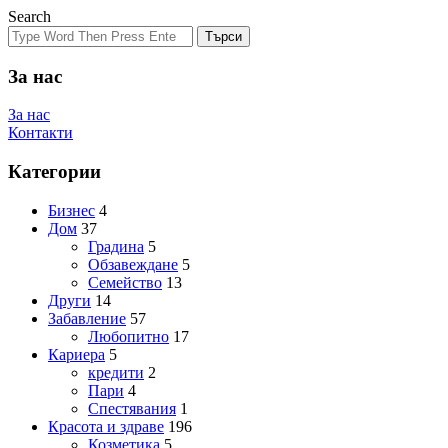
Search
Търси
За нас
За нас
Контакти
Категории
Бизнес
4
Дом
37
Градина
5
Обзавеждане
5
Семейство
13
Други
14
Забавление
57
Любопитно
17
Кариера
5
кредити
2
Пари
4
Спестявания
1
Красота и здраве
196
Козметика
5