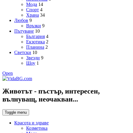
Мода
14
Спорт
4
Храна
34
Любов
9
Връзки
9
Пътуване
10
България
4
Екзотика
2
Планина
2
Светски
10
Звезди
9
Шоу
1
Open
Животът - пъстър, интересен,
вълнуващ, неочакван...
Toggle menu
Красота и здраве
Козметика