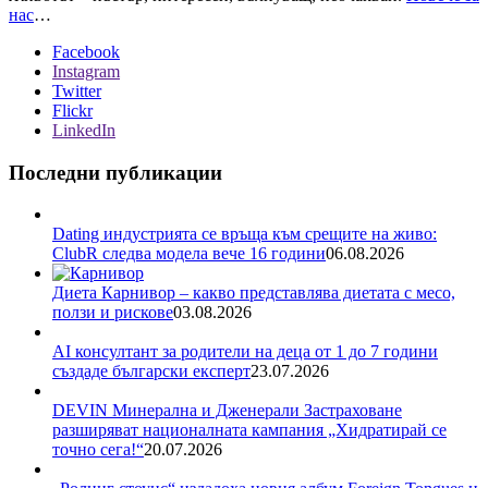
нас
…
Facebook
Instagram
Twitter
Flickr
LinkedIn
Последни публикации
Dating индустрията се връща към срещите на живо:
ClubR следва модела вече 16 години
06.08.2026
Диета Карнивор – какво представлява диетата с месо,
ползи и рискове
03.08.2026
AI консултант за родители на деца от 1 до 7 години
създаде български експерт
23.07.2026
DEVIN Минерална и Дженерали Застраховане
разширяват националната кампания „Хидратирай се
точно сега!“
20.07.2026