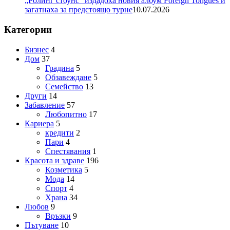
„Ролинг стоунс“ издадоха новия албум Foreign Tongues и
загатнаха за предстоящо турне
10.07.2026
Категории
Бизнес
4
Дом
37
Градина
5
Обзавеждане
5
Семейство
13
Други
14
Забавление
57
Любопитно
17
Кариера
5
кредити
2
Пари
4
Спестявания
1
Красота и здраве
196
Козметика
5
Мода
14
Спорт
4
Храна
34
Любов
9
Връзки
9
Пътуване
10