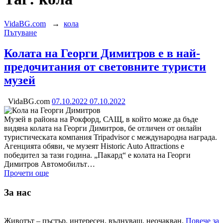
VidaBG.com
→
кола
Категория:
Пътуване
Колата на Георги Димитров е в най-
предочитания от световните туристи
музей
VidaBG.com
07.10.2022
07.10.2022
Музей в района на Рокфорд, САЩ, в който може да бъде
видяна колата на Георги Димитров, бе отличен от онлайн
туристическата компания Tripadvisor с международна награда.
Агенцията обяви, че музеят Historic Auto Attractions е
победител за тази година. „Пакард“ е колата на Георги
Димитров Автомобилът…
Прочети още
За нас
Животът – пъстър, интересен, вълнуващ, неочакван.
Повече за