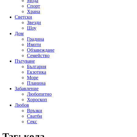
Мода
Спорт
Храна
Светски
Звезди
Шоу
Дом
Градина
Имоти
Обзавеждане
Семейство
Пътуване
България
Екзотика
Море
Планина
Забавление
Любопитно
Хороскоп
Любов
Връзки
Сватби
Секс
Таг:
кола