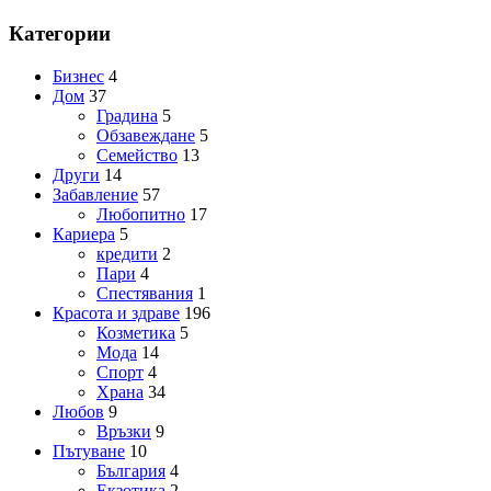
Категории
Бизнес
4
Дом
37
Градина
5
Обзавеждане
5
Семейство
13
Други
14
Забавление
57
Любопитно
17
Кариера
5
кредити
2
Пари
4
Спестявания
1
Красота и здраве
196
Козметика
5
Мода
14
Спорт
4
Храна
34
Любов
9
Връзки
9
Пътуване
10
България
4
Екзотика
2