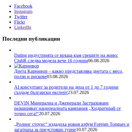
Facebook
Instagram
Twitter
Flickr
LinkedIn
Последни публикации
Dating индустрията се връща към срещите на живо:
ClubR следва модела вече 16 години
06.08.2026
Диета Карнивор – какво представлява диетата с месо,
ползи и рискове
03.08.2026
AI консултант за родители на деца от 1 до 7 години
създаде български експерт
23.07.2026
DEVIN Минерална и Дженерали Застраховане
разширяват националната кампания „Хидратирай се
точно сега!“
20.07.2026
„Ролинг стоунс“ издадоха новия албум Foreign Tongues и
загатнаха за предстоящо турне
10.07.2026