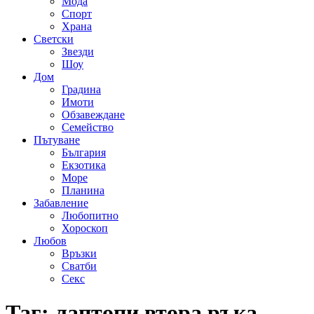
Мода
Спорт
Храна
Светски
Звезди
Шоу
Дом
Градина
Имоти
Обзавеждане
Семейство
Пътуване
България
Екзотика
Море
Планина
Забавление
Любопитно
Хороскоп
Любов
Връзки
Сватби
Секс
Таг:
лаптопи втора ръка