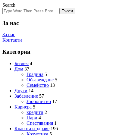
Search
Търси
За нас
За нас
Контакти
Категории
Бизнес
4
Дом
37
Градина
5
Обзавеждане
5
Семейство
13
Други
14
Забавление
57
Любопитно
17
Кариера
5
кредити
2
Пари
4
Спестявания
1
Красота и здраве
196
Козметика
5