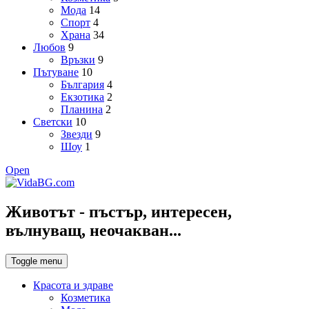
Мода
14
Спорт
4
Храна
34
Любов
9
Връзки
9
Пътуване
10
България
4
Екзотика
2
Планина
2
Светски
10
Звезди
9
Шоу
1
Open
Животът - пъстър, интересен,
вълнуващ, неочакван...
Toggle menu
Красота и здраве
Козметика