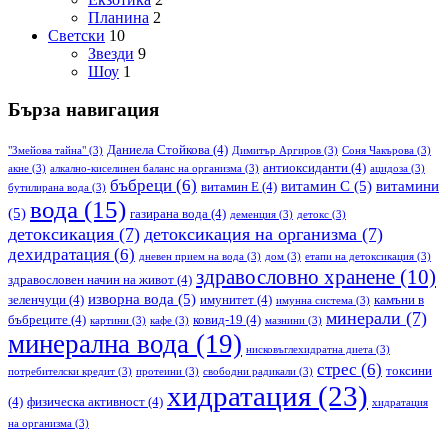
Планина
2
Светски
10
Звезди
9
Шоу
1
Бърза навигация
Даниела Стойкова
(4)
"Змейова тайна"
(3)
Димитър Аргиров
(3)
Соня Чакърова
(3)
антиоксиданти
(4)
акне
(3)
алкално-киселинен баланс на организма
(3)
ацидоза
(3)
бъбреци
(6)
витамин С
(5)
витамини
витамин Е
(4)
бутилирана вода
(3)
вода
(15)
(5)
газирана вода
(4)
деменция
(3)
детокс
(3)
детоксикация
(7)
детоксикация на организма
(7)
дехидратация
(6)
дневен прием на вода
(3)
дом
(3)
етапи на детоксикация
(3)
здравословно хранене
(10)
здравословен начин на живот
(4)
изворна вода
(5)
зеленчуци
(4)
имунитет
(4)
камъни в
имунна система
(3)
минерали
(7)
бъбреците
(4)
ковид-19
(4)
картини
(3)
кафе
(3)
мазнини
(3)
минерална вода
(19)
нисковъглехидратна диета
(3)
стрес
(6)
токсини
потребителски кредит
(3)
протеини
(3)
свободни радикали
(3)
хидратация
(23)
(4)
физическа активност
(4)
хидратация
на организма
(3)