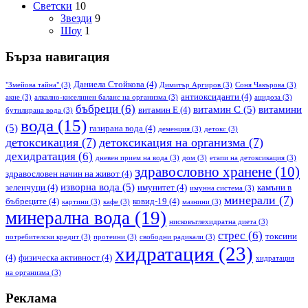
Светски
10
Звезди
9
Шоу
1
Бърза навигация
Даниела Стойкова
(4)
"Змейова тайна"
(3)
Димитър Аргиров
(3)
Соня Чакърова
(3)
антиоксиданти
(4)
акне
(3)
алкално-киселинен баланс на организма
(3)
ацидоза
(3)
бъбреци
(6)
витамин С
(5)
витамини
витамин Е
(4)
бутилирана вода
(3)
вода
(15)
(5)
газирана вода
(4)
деменция
(3)
детокс
(3)
детоксикация
(7)
детоксикация на организма
(7)
дехидратация
(6)
дневен прием на вода
(3)
дом
(3)
етапи на детоксикация
(3)
здравословно хранене
(10)
здравословен начин на живот
(4)
изворна вода
(5)
зеленчуци
(4)
имунитет
(4)
камъни в
имунна система
(3)
минерали
(7)
бъбреците
(4)
ковид-19
(4)
картини
(3)
кафе
(3)
мазнини
(3)
минерална вода
(19)
нисковъглехидратна диета
(3)
стрес
(6)
токсини
потребителски кредит
(3)
протеини
(3)
свободни радикали
(3)
хидратация
(23)
(4)
физическа активност
(4)
хидратация
на организма
(3)
Реклама