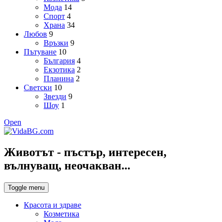
Мода
14
Спорт
4
Храна
34
Любов
9
Връзки
9
Пътуване
10
България
4
Екзотика
2
Планина
2
Светски
10
Звезди
9
Шоу
1
Open
Животът - пъстър, интересен,
вълнуващ, неочакван...
Toggle menu
Красота и здраве
Козметика