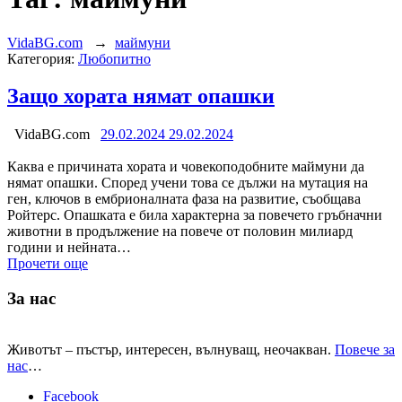
VidaBG.com
→
маймуни
Категория:
Любопитно
Защо хората нямат опашки
VidaBG.com
29.02.2024
29.02.2024
Каква е причината хората и човекоподобните маймуни да
нямат опашки. Според учени това се дължи на мутация на
ген, ключов в ембрионалната фаза на развитие, съобщава
Ройтерс. Опашката е била характерна за повечето гръбначни
животни в продължение на повече от половин милиард
години и нейната…
Прочети още
За нас
Животът – пъстър, интересен, вълнуващ, неочакван.
Повече за
нас
…
Facebook