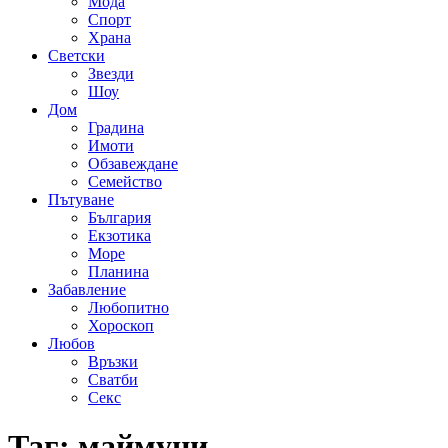
Мода
Спорт
Храна
Светски
Звезди
Шоу
Дом
Градина
Имоти
Обзавеждане
Семейство
Пътуване
България
Екзотика
Море
Планина
Забавление
Любопитно
Хороскоп
Любов
Връзки
Сватби
Секс
Таг:
маймуни