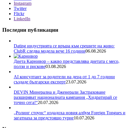
Instagram
Twitter
Flickr
LinkedIn
Последни публикации
Dating индустрията се връща към срещите на живо:
ClubR следва модела вече 16 години
06.08.2026
Диета Карнивор – какво представлява диетата с месо,
ползи и рискове
03.08.2026
AI консултант за родители на деца от 1 до 7 години
създаде български експерт
23.07.2026
DEVIN Минерална и Дженерали Застраховане
разширяват националната кампания „Хидратирай се
точно сега!“
20.07.2026
„Ролинг стоунс“ издадоха новия албум Foreign Tongues и
загатнаха за предстоящо турне
10.07.2026