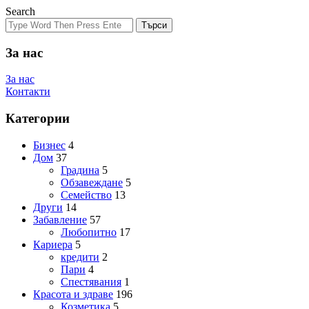
Search
Търси
За нас
За нас
Контакти
Категории
Бизнес
4
Дом
37
Градина
5
Обзавеждане
5
Семейство
13
Други
14
Забавление
57
Любопитно
17
Кариера
5
кредити
2
Пари
4
Спестявания
1
Красота и здраве
196
Козметика
5