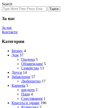
Search
Търси
За нас
За нас
Контакти
Категории
Бизнес
4
Дом
37
Градина
5
Обзавеждане
5
Семейство
13
Други
14
Забавление
57
Любопитно
17
Кариера
5
кредити
2
Пари
4
Спестявания
1
Красота и здраве
196
Козметика
5