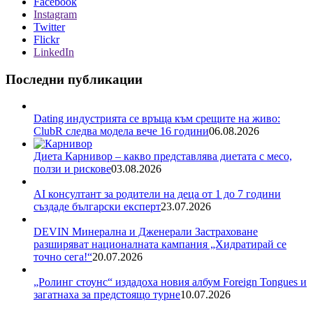
Facebook
Instagram
Twitter
Flickr
LinkedIn
Последни публикации
Dating индустрията се връща към срещите на живо:
ClubR следва модела вече 16 години
06.08.2026
Диета Карнивор – какво представлява диетата с месо,
ползи и рискове
03.08.2026
AI консултант за родители на деца от 1 до 7 години
създаде български експерт
23.07.2026
DEVIN Минерална и Дженерали Застраховане
разширяват националната кампания „Хидратирай се
точно сега!“
20.07.2026
„Ролинг стоунс“ издадоха новия албум Foreign Tongues и
загатнаха за предстоящо турне
10.07.2026