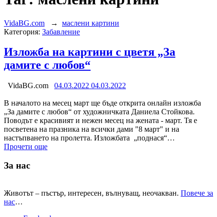
VidaBG.com
→
маслени картини
Категория:
Забавление
Изложба на картини с цветя „За
дамите с любов“
VidaBG.com
04.03.2022
04.03.2022
В началото на месец март ще бъде открита онлайн изложба
„За дамите с любов“ от художничката Даниела Стойкова.
Поводът е красивият и нежен месец на жената - март. Тя е
посветена на празника на всички дами "8 март" и на
настъпването на пролетта. Изложбата „поднася“…
Прочети още
За нас
Животът – пъстър, интересен, вълнуващ, неочакван.
Повече за
нас
…