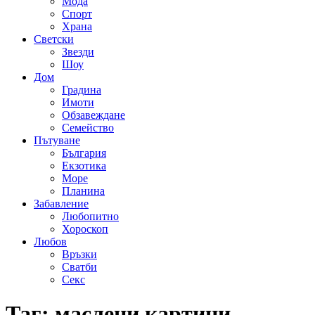
Мода
Спорт
Храна
Светски
Звезди
Шоу
Дом
Градина
Имоти
Обзавеждане
Семейство
Пътуване
България
Екзотика
Море
Планина
Забавление
Любопитно
Хороскоп
Любов
Връзки
Сватби
Секс
Таг:
маслени картини