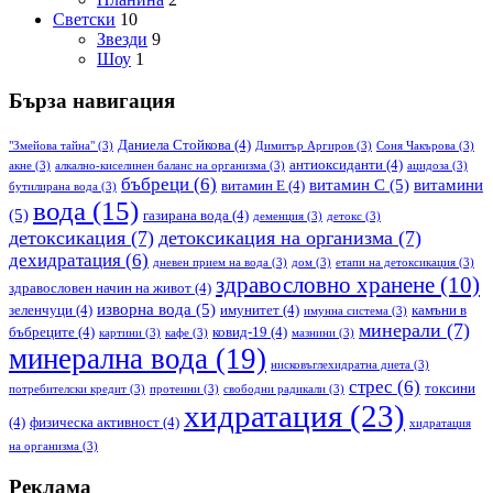
Светски
10
Звезди
9
Шоу
1
Бърза навигация
Даниела Стойкова
(4)
"Змейова тайна"
(3)
Димитър Аргиров
(3)
Соня Чакърова
(3)
антиоксиданти
(4)
акне
(3)
алкално-киселинен баланс на организма
(3)
ацидоза
(3)
бъбреци
(6)
витамин С
(5)
витамини
витамин Е
(4)
бутилирана вода
(3)
вода
(15)
(5)
газирана вода
(4)
деменция
(3)
детокс
(3)
детоксикация
(7)
детоксикация на организма
(7)
дехидратация
(6)
дневен прием на вода
(3)
дом
(3)
етапи на детоксикация
(3)
здравословно хранене
(10)
здравословен начин на живот
(4)
изворна вода
(5)
зеленчуци
(4)
имунитет
(4)
камъни в
имунна система
(3)
минерали
(7)
бъбреците
(4)
ковид-19
(4)
картини
(3)
кафе
(3)
мазнини
(3)
минерална вода
(19)
нисковъглехидратна диета
(3)
стрес
(6)
токсини
потребителски кредит
(3)
протеини
(3)
свободни радикали
(3)
хидратация
(23)
(4)
физическа активност
(4)
хидратация
на организма
(3)
Реклама