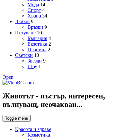
Мода
14
Спорт
4
Храна
34
Любов
9
Връзки
9
Пътуване
10
България
4
Екзотика
2
Планина
2
Светски
10
Звезди
9
Шоу
1
Open
Животът - пъстър, интересен,
вълнуващ, неочакван...
Toggle menu
Красота и здраве
Козметика