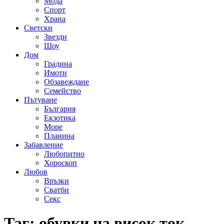
Мода
Спорт
Храна
Светски
Звезди
Шоу
Дом
Градина
Имоти
Обзавеждане
Семейство
Пътуване
България
Екзотика
Море
Планина
Забавление
Любопитно
Хороскоп
Любов
Връзки
Сватби
Секс
Таг:
обувки на висок ток