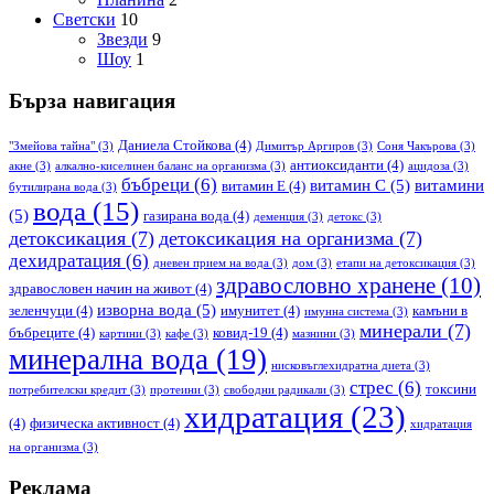
Светски
10
Звезди
9
Шоу
1
Бърза навигация
Даниела Стойкова
(4)
"Змейова тайна"
(3)
Димитър Аргиров
(3)
Соня Чакърова
(3)
антиоксиданти
(4)
акне
(3)
алкално-киселинен баланс на организма
(3)
ацидоза
(3)
бъбреци
(6)
витамин С
(5)
витамини
витамин Е
(4)
бутилирана вода
(3)
вода
(15)
(5)
газирана вода
(4)
деменция
(3)
детокс
(3)
детоксикация
(7)
детоксикация на организма
(7)
дехидратация
(6)
дневен прием на вода
(3)
дом
(3)
етапи на детоксикация
(3)
здравословно хранене
(10)
здравословен начин на живот
(4)
изворна вода
(5)
зеленчуци
(4)
имунитет
(4)
камъни в
имунна система
(3)
минерали
(7)
бъбреците
(4)
ковид-19
(4)
картини
(3)
кафе
(3)
мазнини
(3)
минерална вода
(19)
нисковъглехидратна диета
(3)
стрес
(6)
токсини
потребителски кредит
(3)
протеини
(3)
свободни радикали
(3)
хидратация
(23)
(4)
физическа активност
(4)
хидратация
на организма
(3)
Реклама