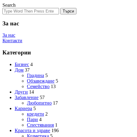
Search
Търси
За нас
За нас
Контакти
Категории
Бизнес
4
Дом
37
Градина
5
Обзавеждане
5
Семейство
13
Други
14
Забавление
57
Любопитно
17
Кариера
5
кредити
2
Пари
4
Спестявания
1
Красота и здраве
196
Козметика
5