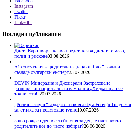
Facebook
Instagram
Twitter
Flickr
LinkedIn
Последни публикации
Диета Карнивор – какво представлява диетата с месо,
ползи и рискове
03.08.2026
AI консултант за родители на деца от 1 до 7 години
създаде български експерт
23.07.2026
DEVIN Минерална и Дженерали Застраховане
разширяват националната кампания „Хидратирай се
точно сега!“
20.07.2026
„Ролинг стоунс“ издадоха новия албум Foreign Tongues и
загатнаха за предстоящо турне
10.07.2026
Защо рожден ден в ескейп стая за деца е идея, която
родителите все по-често избират?
26.06.2026