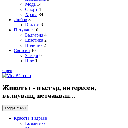
Мода
14
Спорт
4
Храна
34
Любов
8
Връзки
8
Пътуване
10
България
4
Екзотика
2
Планина
2
Светски
10
Звезди
9
Шоу
1
Open
Животът - пъстър, интересен,
вълнуващ, неочакван...
Toggle menu
Красота и здраве
Козметика