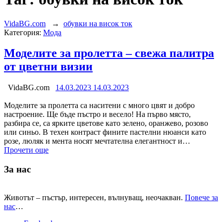
VidaBG.com
→
обувки на висок ток
Категория:
Мода
Моделите за пролетта – свежа палитра
от цветни визии
VidaBG.com
14.03.2023
14.03.2023
Моделите за пролетта са наситени с много цвят и добро
настроение. Ще бъде пъстро и весело! На първо място,
разбира се, са ярките цветове като зелено, оранжево, розово
или синьо. В техен контраст фините пастелни нюанси като
розе, люляк и мента носят мечтателна елегантност и…
Прочети още
За нас
Животът – пъстър, интересен, вълнуващ, неочакван.
Повече за
нас
…