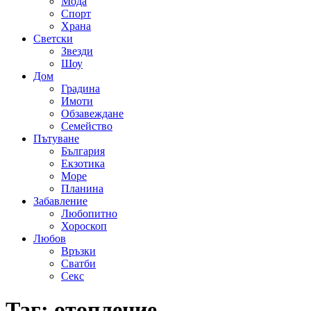
Мода
Спорт
Храна
Светски
Звезди
Шоу
Дом
Градина
Имоти
Обзавеждане
Семейство
Пътуване
България
Екзотика
Море
Планина
Забавление
Любопитно
Хороскоп
Любов
Връзки
Сватби
Секс
Таг:
отопление