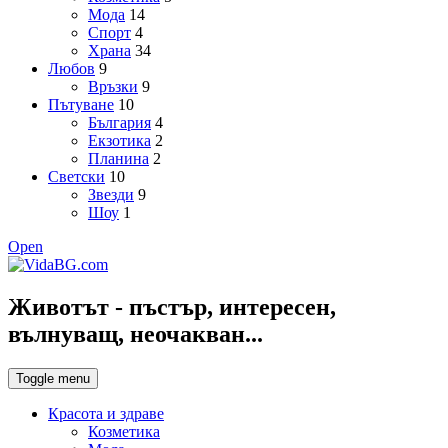
Мода
14
Спорт
4
Храна
34
Любов
9
Връзки
9
Пътуване
10
България
4
Екзотика
2
Планина
2
Светски
10
Звезди
9
Шоу
1
Open
Животът - пъстър, интересен,
вълнуващ, неочакван...
Toggle menu
Красота и здраве
Козметика