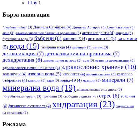
Шоу
1
Бърза навигация
Даниела Стойкова
(4)
"Змейова тайна"
(3)
Димитър Аргиров
(3)
Соня Чакърова
(3)
антиоксиданти
(4)
акне
(3)
алкално-киселинен баланс на организма
(3)
ацидоза
(3)
бъбреци
(6)
витамин С
(5)
витамини
витамин Е
(4)
бутилирана вода
(3)
вода
(15)
(5)
газирана вода
(4)
деменция
(3)
детокс
(3)
детоксикация
(7)
детоксикация на организма
(7)
дехидратация
(6)
дневен прием на вода
(3)
дом
(3)
етапи на детоксикация
(3)
здравословно хранене
(10)
здравословен начин на живот
(4)
изворна вода
(5)
зеленчуци
(4)
имунитет
(4)
камъни в
имунна система
(3)
минерали
(7)
бъбреците
(4)
ковид-19
(4)
картини
(3)
кафе
(3)
мазнини
(3)
минерална вода
(19)
нисковъглехидратна диета
(3)
стрес
(6)
токсини
потребителски кредит
(3)
протеини
(3)
свободни радикали
(3)
хидратация
(23)
(4)
физическа активност
(4)
хидратация
на организма
(3)
Реклама