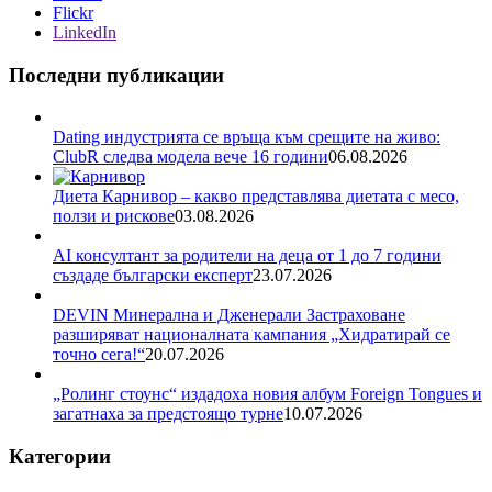
Flickr
LinkedIn
Последни публикации
Dating индустрията се връща към срещите на живо:
ClubR следва модела вече 16 години
06.08.2026
Диета Карнивор – какво представлява диетата с месо,
ползи и рискове
03.08.2026
AI консултант за родители на деца от 1 до 7 години
създаде български експерт
23.07.2026
DEVIN Минерална и Дженерали Застраховане
разширяват националната кампания „Хидратирай се
точно сега!“
20.07.2026
„Ролинг стоунс“ издадоха новия албум Foreign Tongues и
загатнаха за предстоящо турне
10.07.2026
Категории