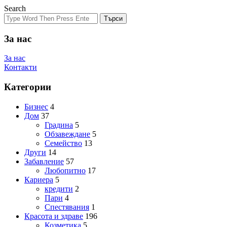
Search
Търси
За нас
За нас
Контакти
Категории
Бизнес
4
Дом
37
Градина
5
Обзавеждане
5
Семейство
13
Други
14
Забавление
57
Любопитно
17
Кариера
5
кредити
2
Пари
4
Спестявания
1
Красота и здраве
196
Козметика
5