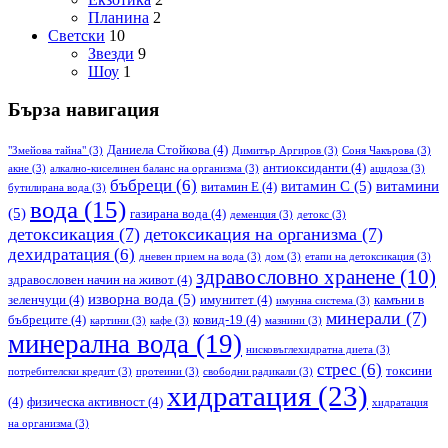
Планина
2
Светски
10
Звезди
9
Шоу
1
Бърза навигация
Даниела Стойкова
(4)
"Змейова тайна"
(3)
Димитър Аргиров
(3)
Соня Чакърова
(3)
антиоксиданти
(4)
акне
(3)
алкално-киселинен баланс на организма
(3)
ацидоза
(3)
бъбреци
(6)
витамин С
(5)
витамини
витамин Е
(4)
бутилирана вода
(3)
вода
(15)
(5)
газирана вода
(4)
деменция
(3)
детокс
(3)
детоксикация
(7)
детоксикация на организма
(7)
дехидратация
(6)
дневен прием на вода
(3)
дом
(3)
етапи на детоксикация
(3)
здравословно хранене
(10)
здравословен начин на живот
(4)
изворна вода
(5)
зеленчуци
(4)
имунитет
(4)
камъни в
имунна система
(3)
минерали
(7)
бъбреците
(4)
ковид-19
(4)
картини
(3)
кафе
(3)
мазнини
(3)
минерална вода
(19)
нисковъглехидратна диета
(3)
стрес
(6)
токсини
потребителски кредит
(3)
протеини
(3)
свободни радикали
(3)
хидратация
(23)
(4)
физическа активност
(4)
хидратация
на организма
(3)