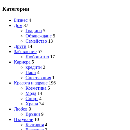
Категории
Бизнес
4
Дом
37
Градина
5
Обзавеждане
5
Семейство
13
Други
14
Забавление
57
Любопитно
17
Кариера
5
кредити
2
Пари
4
Спестявания
1
Красота и здраве
196
Козметика
5
Мода
14
Спорт
4
Храна
34
Любов
9
Връзки
9
Пътуване
10
България
4
Екзотика
2