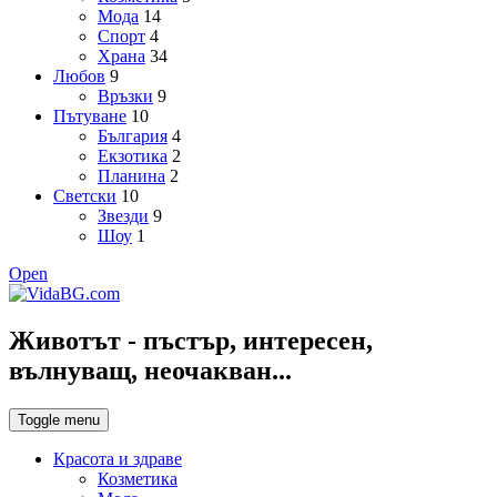
Мода
14
Спорт
4
Храна
34
Любов
9
Връзки
9
Пътуване
10
България
4
Екзотика
2
Планина
2
Светски
10
Звезди
9
Шоу
1
Open
Животът - пъстър, интересен,
вълнуващ, неочакван...
Toggle menu
Красота и здраве
Козметика