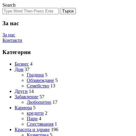
Search
Търси
За нас
За нас
Контакти
Категории
Бизнес
4
Дом
37
Градина
5
Обзавеждане
5
Семейство
13
Други
14
Забавление
57
Любопитно
17
Кариера
5
кредити
2
Пари
4
Спестявания
1
Красота и здраве
196
Козметика
5