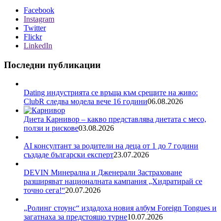
Facebook
Instagram
Twitter
Flickr
LinkedIn
Последни публикации
Dating индустрията се връща към срещите на живо:
ClubR следва модела вече 16 години
06.08.2026
Диета Карнивор – какво представлява диетата с месо,
ползи и рискове
03.08.2026
AI консултант за родители на деца от 1 до 7 години
създаде български експерт
23.07.2026
DEVIN Минерална и Дженерали Застраховане
разширяват националната кампания „Хидратирай се
точно сега!“
20.07.2026
„Ролинг стоунс“ издадоха новия албум Foreign Tongues и
загатнаха за предстоящо турне
10.07.2026