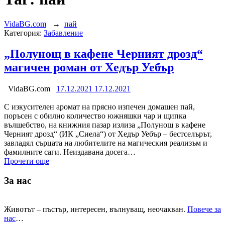
VidaBG.com
→
пай
Категория:
Забавление
„Полунощ в кафене Черният дрозд“
магичен роман от Хедър Уебър
VidaBG.com
17.12.2021
17.12.2021
С изкусителен аромат на прясно изпечен домашен пай,
поръсен с обилно количество южняшки чар и щипка
вълшебство, на книжния пазар излиза „Полунощ в кафене
Черният дрозд“ (ИК „Сиела“) от Хедър Уебър – бестселърът,
завладял сърцата на любителите на магическия реализъм и
фамилните саги. Неиздавана досега…
Прочети още
За нас
Животът – пъстър, интересен, вълнуващ, неочакван.
Повече за
нас
…