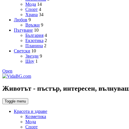
Мода
14
Спорт
4
Храна
34
Любов
9
Връзки
9
Пътуване
10
България
4
Екзотика
2
Планина
2
Светски
10
Звезди
9
Шоу
1
Open
Животът - пъстър, интересен, вълнуващ,
Toggle menu
Красота и здраве
Козметика
Мода
Спорт