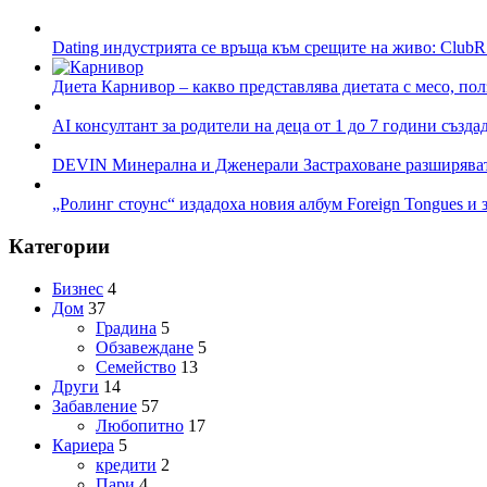
Dating индустрията се връща към срещите на живо: ClubR
Диета Карнивор – какво представлява диетата с месо, пол
AI консултант за родители на деца от 1 до 7 години създа
DEVIN Минерална и Дженерали Застраховане разширяват 
„Ролинг стоунс“ издадоха новия албум Foreign Tongues и 
Категории
Бизнес
4
Дом
37
Градина
5
Обзавеждане
5
Семейство
13
Други
14
Забавление
57
Любопитно
17
Кариера
5
кредити
2
Пари
4