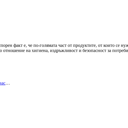
порен факт е, че по-голямата част от продуктите, от които се н
 по отношение на хигиена, издръжливост и безопасност за потре
нас
…