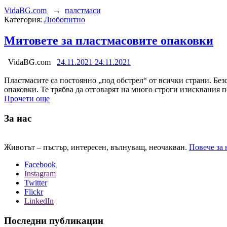
VidaBG.com
→
палстмаси
Категория:
Любопитно
Митовете за пластмасовите опаковки
VidaBG.com
24.11.2021
24.11.2021
Пластмасите са постоянно „под обстрел“ от всички страни. Безс
опаковки. Те трябва да отговарят на много строги изисквания
Прочети още
За нас
Животът – пъстър, интересен, вълнуващ, неочакван.
Повече за 
Facebook
Instagram
Twitter
Flickr
LinkedIn
Последни публикации