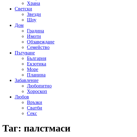
Храна
Светски
Звезди
Шоу
Дом
Градина
Имоти
Обзавеждане
Семейство
Пътуване
България
Екзотика
Море
Планина
Забавление
Любопитно
Хороскоп
Любов
Връзки
Сватби
Секс
Таг:
палстмаси