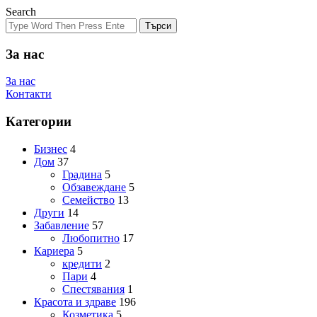
Search
Търси
За нас
За нас
Контакти
Категории
Бизнес
4
Дом
37
Градина
5
Обзавеждане
5
Семейство
13
Други
14
Забавление
57
Любопитно
17
Кариера
5
кредити
2
Пари
4
Спестявания
1
Красота и здраве
196
Козметика
5