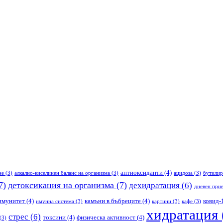
антиоксиданти
(4)
не
(3)
алкално-киселинен баланс на организма
(3)
ацидоза
(3)
бутилир
7)
детоксикация на организма
(7)
дехидратация
(6)
дневен прие
имунитет
(4)
камъни в бъбреците
(4)
ковид-
имунна система
(3)
картини
(3)
кафе
(3)
хидратация
стрес
(6)
токсини
(4)
физическа активност
(4)
(3)