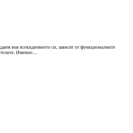
уждаем във всекидневието си, зависят от функционалните
бителите. Именно…