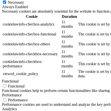
Necessary
Always Enabled
Necessary cookies are absolutely essential for the website to function
Cookie
Duration
11
cookielawinfo-checbox-analytics
This cookie is set b
months
11
cookielawinfo-checbox-functional
The cookie is set by
months
11
cookielawinfo-checbox-others
This cookie is set b
months
11
cookielawinfo-checkbox-necessary
This cookie is set b
months
cookielawinfo-checkbox-
11
This cookie is set b
performance
months
11
The cookie is set by
viewed_cookie_policy
months
data.
Functional
Functional
Functional cookies help to perform certain functionalities like sharing 
Performance
Performance
Performance cookies are used to understand and analyze the key perfor
Analytics