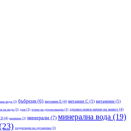
бъбреци
(6)
витамин С
(5)
витамини
(5)
витамин Е
(4)
ана вода
(3)
здравословен начин на живот
(4)
м на вода
(3)
дом
(3)
етапи на детоксикация
(3)
минерална вода
(19)
минерали
(7)
19
(4)
мазнини
(3)
(23)
хидратация на организма
(3)