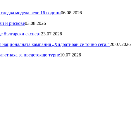
 следва модела вече 16 години
06.08.2026
зи и рискове
03.08.2026
де български експерт
23.07.2026
националната кампания „Хидратирай се точно сега!“
20.07.2026
загатнаха за предстоящо турне
10.07.2026