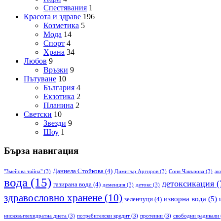
Спестявания
1
Красота и здраве
196
Козметика
5
Мода
14
Спорт
4
Храна
34
Любов
9
Връзки
9
Пътуване
10
България
4
Екзотика
2
Планина
2
Светски
10
Звезди
9
Шоу
1
Бърза навигация
Даниела Стойкова
(4)
"Змейова тайна"
(3)
Димитър Аргиров
(3)
Соня Чакърова
(3)
ак
вода
(15)
детоксикация
(
газирана вода
(4)
деменция
(3)
детокс
(3)
здравословно хранене
(10)
изворна вода
(5)
зеленчуци
(4)
нисковъглехидратна диета
(3)
потребителски кредит
(3)
протеини
(3)
свободни радикали