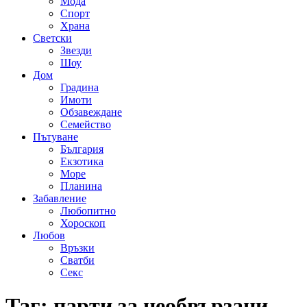
Мода
Спорт
Храна
Светски
Звезди
Шоу
Дом
Градина
Имоти
Обзавеждане
Семейство
Пътуване
България
Екзотика
Море
Планина
Забавление
Любопитно
Хороскоп
Любов
Връзки
Сватби
Секс
Таг:
парти за необвързани