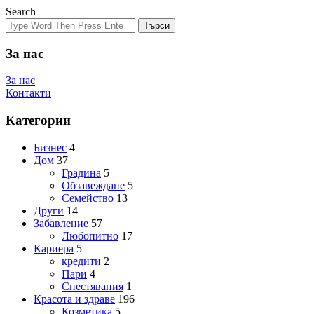
Search
Търси
За нас
За нас
Контакти
Категории
Бизнес
4
Дом
37
Градина
5
Обзавеждане
5
Семейство
13
Други
14
Забавление
57
Любопитно
17
Кариера
5
кредити
2
Пари
4
Спестявания
1
Красота и здраве
196
Козметика
5