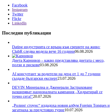
Facebook
Instagram
Twitter
Flickr
LinkedIn
Последни публикации
Dating индустрията се връща към срещите на живо:
ClubR следва модела вече 16 години
06.08.2026
Диета Карнивор – какво представлява диетата с месо,
ползи и рискове
03.08.2026
AI консултант за родители на деца от 1 до 7 години
създаде български експерт
23.07.2026
DEVIN Минерална и Дженерали Застраховане
разширяват националната кампания „Хидратирай се
точно сега!“
20.07.2026
„Ролинг стоунс“ издадоха новия албум Foreign Tongues и
загатнаха за предстоящо турне
10.07.2026