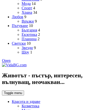
Мода
14
Спорт
4
Храна
34
Любов
9
Връзки
9
Пътуване
10
България
4
Екзотика
2
Планина
2
Светски
10
Звезди
9
Шоу
1
Open
Животът - пъстър, интересен,
вълнуващ, неочакван...
Toggle menu
Красота и здраве
Козметика