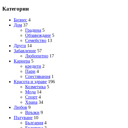
Категории
Бизнес
4
Дом
37
Градина
5
Обзавеждане
5
Семейство
13
Други
14
Забавление
57
Любопитно
17
Кариера
5
кредити
2
Пари
4
Спестявания
1
Красота и здраве
196
Козметика
5
Мода
14
Спорт
4
Храна
34
Любов
9
Връзки
9
Пътуване
10
България
4
Екзотика
2