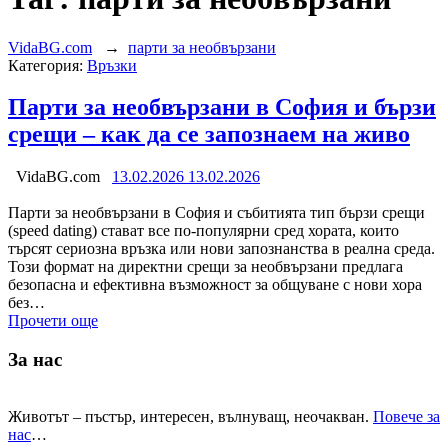
VidaBG.com
→
парти за необвързани
Категория:
Връзки
Парти за необвързани в София и бързи
срещи – как да се запознаем на живо
VidaBG.com
13.02.2026
13.02.2026
Парти за необвързани в София и събитията тип бързи срещи
(speed dating) стават все по-популярни сред хората, които
търсят сериозна връзка или нови запознанства в реална среда.
Този формат на директни срещи за необвързани предлага
безопасна и ефективна възможност за общуване с нови хора
без…
Прочети още
За нас
Животът – пъстър, интересен, вълнуващ, неочакван.
Повече за
нас
…