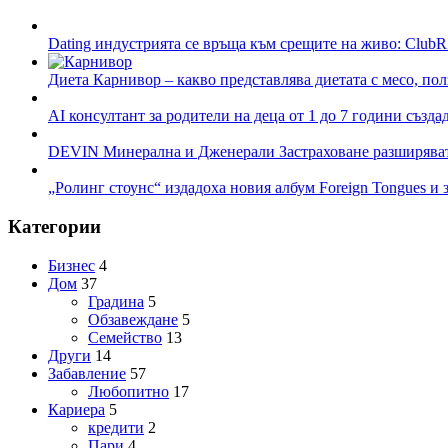
Dating индустрията се връща към срещите на живо: ClubR
Диета Карнивор – какво представлява диетата с месо, пол
AI консултант за родители на деца от 1 до 7 години създа
DEVIN Минерална и Дженерали Застраховане разширяват 
„Ролинг стоунс“ издадоха новия албум Foreign Tongues и 
Категории
Бизнес
4
Дом
37
Градина
5
Обзавеждане
5
Семейство
13
Други
14
Забавление
57
Любопитно
17
Кариера
5
кредити
2
Пари
4