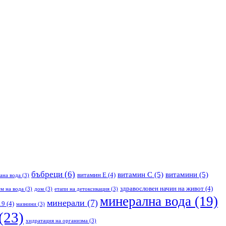
бъбреци
(6)
витамин С
(5)
витамини
(5)
витамин Е
(4)
ана вода
(3)
здравословен начин на живот
(4)
м на вода
(3)
дом
(3)
етапи на детоксикация
(3)
минерална вода
(19)
минерали
(7)
19
(4)
мазнини
(3)
(23)
хидратация на организма
(3)