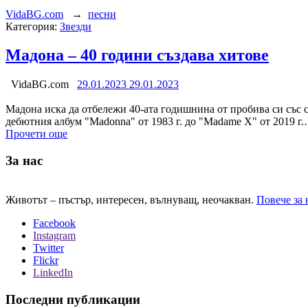
VidaBG.com
→
песни
Категория:
Звезди
Мадона – 40 години създава хитове
VidaBG.com
29.01.2023
29.01.2023
Мадона иска да отбележи 40-ата годишнина от пробива си със си
дебютния албум "Madonna" от 1983 г. до "Madame X" от 2019 г
Прочети още
За нас
Животът – пъстър, интересен, вълнуващ, неочакван.
Повече за 
Facebook
Instagram
Twitter
Flickr
LinkedIn
Последни публикации