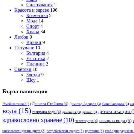
Спестявания
1
Красота и здраве
196
Козметика
5
Мода
14
Спорт
4
Храна
34
Любов
9
Връзки
9
Пътуване
10
България
4
Екзотика
2
Планина
2
Светски
10
Звезди
9
Шоу
1
Бърза навигация
Даниела Стойкова
(4)
"Змейова тайна"
(3)
Димитър Аргиров
(3)
Соня Чакърова
(3)
ак
вода
(15)
детоксикация
(
газирана вода
(4)
деменция
(3)
детокс
(3)
здравословно хранене
(10)
изворна вода
(5)
зеленчуци
(4)
нисковъглехидратна диета
(3)
потребителски кредит
(3)
протеини
(3)
свободни радикали