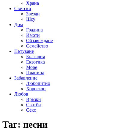
Храна
Светски
Звезди
Шоу
Дом
Градина
Имоти
Обзавеждане
Семейство
Пътуване
България
Екзотика
Море
Планина
Забавление
Любопитно
Хороскоп
Любов
Връзки
Сватби
Секс
Таг:
песни