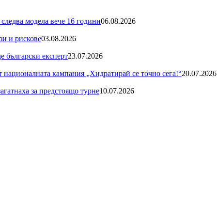
 следва модела вече 16 години
06.08.2026
зи и рискове
03.08.2026
де български експерт
23.07.2026
националната кампания „Хидратирай се точно сега!“
20.07.2026
загатнаха за предстоящо турне
10.07.2026