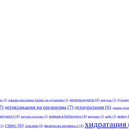
антиоксиданти
(4)
не
(3)
алкално-киселинен баланс на организма
(3)
ацидоза
(3)
бутилир
7)
детоксикация на организма
(7)
дехидратация
(6)
дневен прие
имунитет
(4)
камъни в бъбреците
(4)
ковид-
имунна система
(3)
картини
(3)
кафе
(3)
хидратация
стрес
(6)
токсини
(4)
физическа активност
(4)
(3)