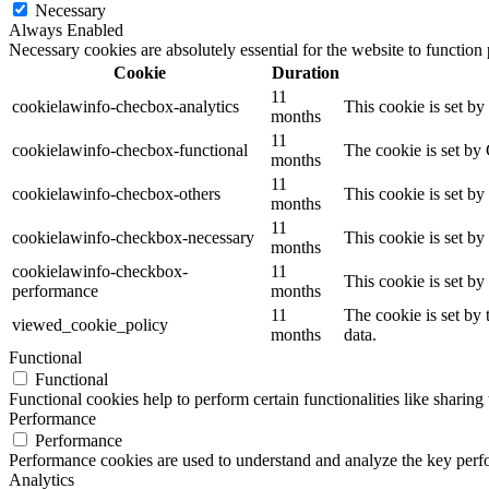
Necessary
Always Enabled
Necessary cookies are absolutely essential for the website to function
Cookie
Duration
11
cookielawinfo-checbox-analytics
This cookie is set b
months
11
cookielawinfo-checbox-functional
The cookie is set by
months
11
cookielawinfo-checbox-others
This cookie is set b
months
11
cookielawinfo-checkbox-necessary
This cookie is set b
months
cookielawinfo-checkbox-
11
This cookie is set b
performance
months
11
The cookie is set by
viewed_cookie_policy
months
data.
Functional
Functional
Functional cookies help to perform certain functionalities like sharing 
Performance
Performance
Performance cookies are used to understand and analyze the key perfor
Analytics