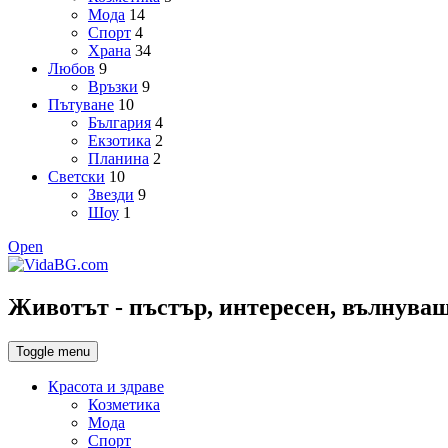
Мода
14
Спорт
4
Храна
34
Любов
9
Връзки
9
Пътуване
10
България
4
Екзотика
2
Планина
2
Светски
10
Звезди
9
Шоу
1
Open
Животът - пъстър, интересен, вълнуващ,
Toggle menu
Красота и здраве
Козметика
Мода
Спорт