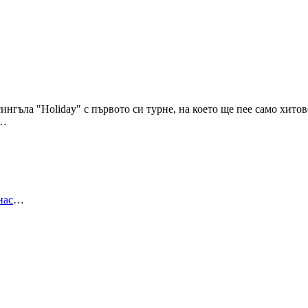
нгъла "Holiday" с първото си турне, на което ще пее само хитове
.…
нас
…