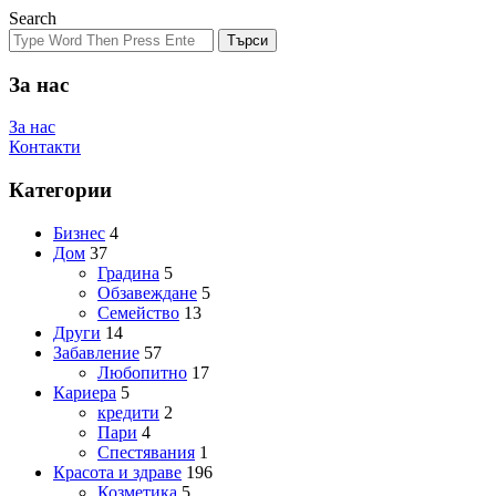
Search
Търси
За нас
За нас
Контакти
Категории
Бизнес
4
Дом
37
Градина
5
Обзавеждане
5
Семейство
13
Други
14
Забавление
57
Любопитно
17
Кариера
5
кредити
2
Пари
4
Спестявания
1
Красота и здраве
196
Козметика
5