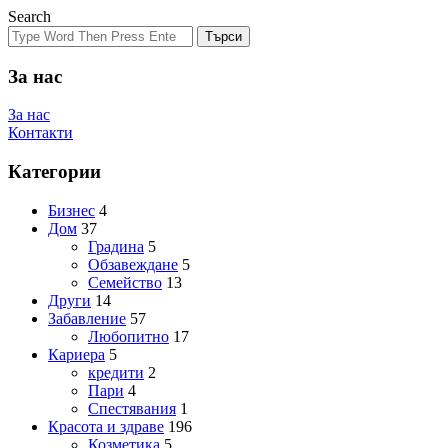
Search
Търси
За нас
За нас
Контакти
Категории
Бизнес
4
Дом
37
Градина
5
Обзавеждане
5
Семейство
13
Други
14
Забавление
57
Любопитно
17
Кариера
5
кредити
2
Пари
4
Спестявания
1
Красота и здраве
196
Козметика
5