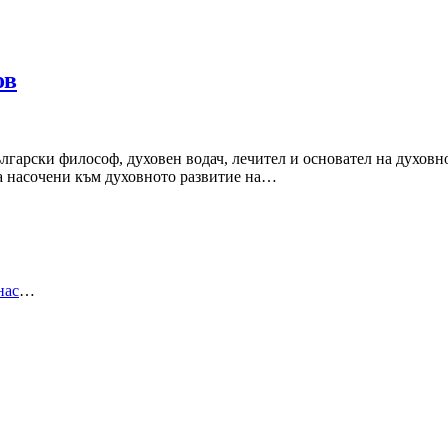
ов
гарски философ, духовен водач, лечител и основател на духовнот
са насочени към духовното развитие на…
нас
…