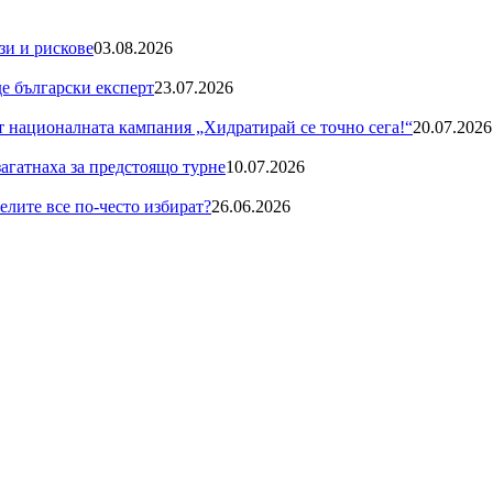
зи и рискове
03.08.2026
де български експерт
23.07.2026
националната кампания „Хидратирай се точно сега!“
20.07.2026
загатнаха за предстоящо турне
10.07.2026
телите все по-често избират?
26.06.2026