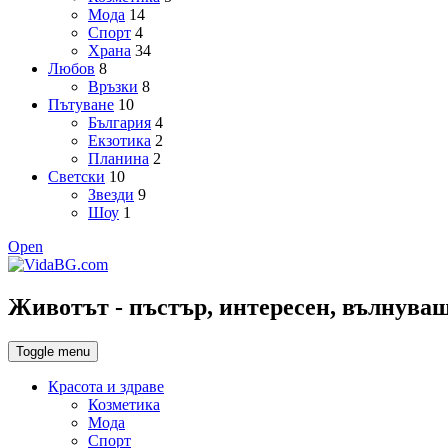
Мода
14
Спорт
4
Храна
34
Любов
8
Връзки
8
Пътуване
10
България
4
Екзотика
2
Планина
2
Светски
10
Звезди
9
Шоу
1
Open
Животът - пъстър, интересен, вълнуващ,
Toggle menu
Красота и здраве
Козметика
Мода
Спорт