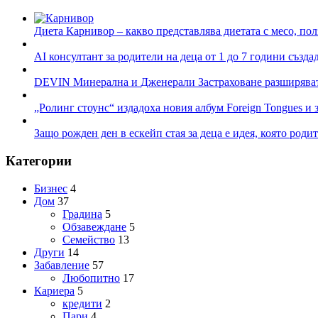
Диета Карнивор – какво представлява диетата с месо, пол
AI консултант за родители на деца от 1 до 7 години създа
DEVIN Минерална и Дженерали Застраховане разширяват 
„Ролинг стоунс“ издадоха новия албум Foreign Tongues и 
Защо рожден ден в ескейп стая за деца е идея, която роди
Категории
Бизнес
4
Дом
37
Градина
5
Обзавеждане
5
Семейство
13
Други
14
Забавление
57
Любопитно
17
Кариера
5
кредити
2
Пари
4