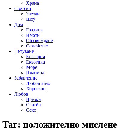
Храна
Светски
Звезди
Шоу
Дом
Градина
Имоти
Обзавеждане
Семейство
Пътуване
България
Екзотика
Море
Планина
Забавление
Любопитно
Хороскоп
Любов
Връзки
Сватби
Секс
Таг:
положително мислене