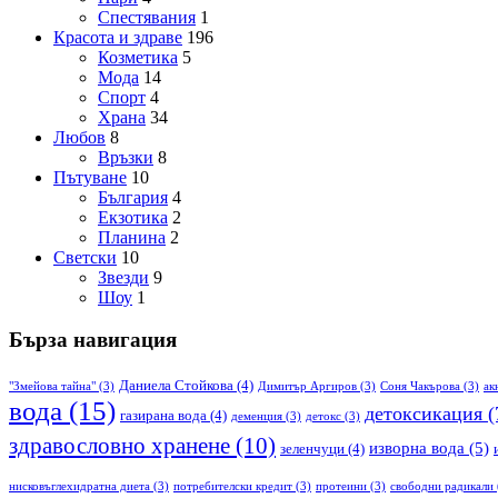
Спестявания
1
Красота и здраве
196
Козметика
5
Мода
14
Спорт
4
Храна
34
Любов
8
Връзки
8
Пътуване
10
България
4
Екзотика
2
Планина
2
Светски
10
Звезди
9
Шоу
1
Бърза навигация
Даниела Стойкова
(4)
"Змейова тайна"
(3)
Димитър Аргиров
(3)
Соня Чакърова
(3)
ак
вода
(15)
детоксикация
(
газирана вода
(4)
деменция
(3)
детокс
(3)
здравословно хранене
(10)
изворна вода
(5)
зеленчуци
(4)
нисковъглехидратна диета
(3)
потребителски кредит
(3)
протеини
(3)
свободни радикали