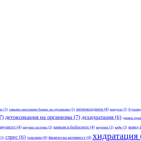
антиоксиданти
(4)
не
(3)
алкално-киселинен баланс на организма
(3)
ацидоза
(3)
бутилир
7)
детоксикация на организма
(7)
дехидратация
(6)
дневен прие
имунитет
(4)
камъни в бъбреците
(4)
ковид-
имунна система
(3)
картини
(3)
кафе
(3)
хидратация
стрес
(6)
токсини
(4)
физическа активност
(4)
(3)