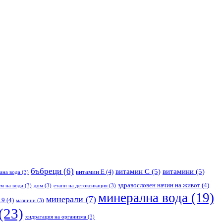
бъбреци
(6)
витамин С
(5)
витамини
(5)
витамин Е
(4)
ана вода
(3)
здравословен начин на живот
(4)
м на вода
(3)
дом
(3)
етапи на детоксикация
(3)
минерална вода
(19)
минерали
(7)
19
(4)
мазнини
(3)
(23)
хидратация на организма
(3)