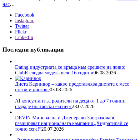
нас
…
Facebook
Instagram
Twitter
Flickr
LinkedIn
Последни публикации
Dating индустрията се връща към срещите на живо:
ClubR следва модела вече 16 години
06.08.2026
Диета Карнивор – какво представлява диетата с месо,
ползи и рискове
03.08.2026
AI консултант за родители на деца от 1 до 7 години
създаде български експерт
23.07.2026
DEVIN Минерална и Дженерали Застраховане
разширяват националната кампания „Хидратирай се
точно сега!“
20.07.2026