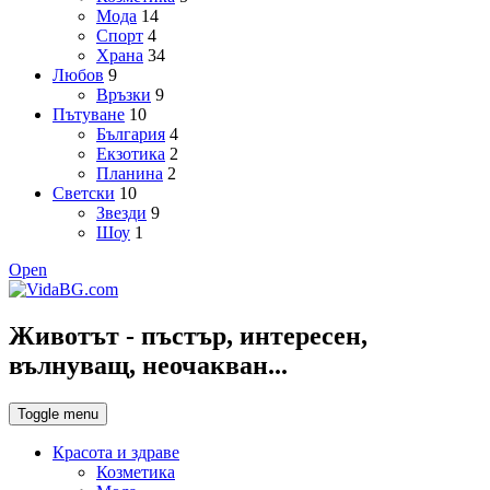
Мода
14
Спорт
4
Храна
34
Любов
9
Връзки
9
Пътуване
10
България
4
Екзотика
2
Планина
2
Светски
10
Звезди
9
Шоу
1
Open
Животът - пъстър, интересен,
вълнуващ, неочакван...
Toggle menu
Красота и здраве
Козметика