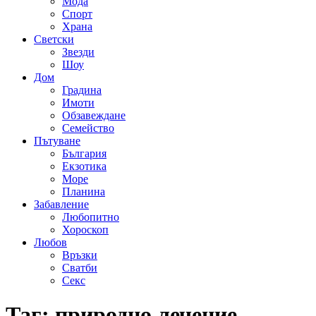
Мода
Спорт
Храна
Светски
Звезди
Шоу
Дом
Градина
Имоти
Обзавеждане
Семейство
Пътуване
България
Екзотика
Море
Планина
Забавление
Любопитно
Хороскоп
Любов
Връзки
Сватби
Секс
Таг:
природно лечение