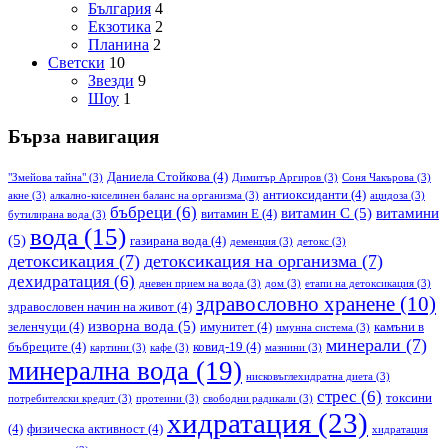
България
4
Екзотика
2
Планина
2
Светски
10
Звезди
9
Шоу
1
Бърза навигация
Даниела Стойкова
(4)
"Змейова тайна"
(3)
Димитър Аргиров
(3)
Соня Чакърова
(3)
антиоксиданти
(4)
акне
(3)
алкално-киселинен баланс на организма
(3)
ацидоза
(3)
бъбреци
(6)
витамин С
(5)
витамини
витамин Е
(4)
бутилирана вода
(3)
вода
(15)
(5)
газирана вода
(4)
деменция
(3)
детокс
(3)
детоксикация
(7)
детоксикация на организма
(7)
дехидратация
(6)
дневен прием на вода
(3)
дом
(3)
етапи на детоксикация
(3)
здравословно хранене
(10)
здравословен начин на живот
(4)
изворна вода
(5)
зеленчуци
(4)
имунитет
(4)
камъни в
имунна система
(3)
минерали
(7)
бъбреците
(4)
ковид-19
(4)
картини
(3)
кафе
(3)
мазнини
(3)
минерална вода
(19)
нисковъглехидратна диета
(3)
стрес
(6)
токсини
потребителски кредит
(3)
протеини
(3)
свободни радикали
(3)
хидратация
(23)
(4)
физическа активност
(4)
хидратация