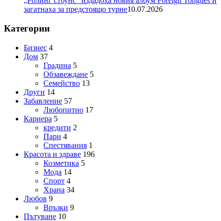
„Ролинг стоунс“ издадоха новия албум Foreign Tongues и
загатнаха за предстоящо турне
10.07.2026
Категории
Бизнес
4
Дом
37
Градина
5
Обзавеждане
5
Семейство
13
Други
14
Забавление
57
Любопитно
17
Кариера
5
кредити
2
Пари
4
Спестявания
1
Красота и здраве
196
Козметика
5
Мода
14
Спорт
4
Храна
34
Любов
9
Връзки
9
Пътуване
10