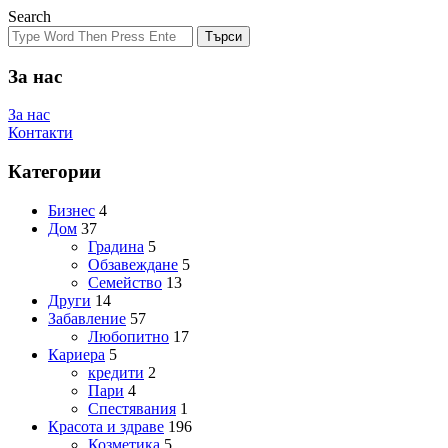
Search
Търси
За нас
За нас
Контакти
Категории
Бизнес
4
Дом
37
Градина
5
Обзавеждане
5
Семейство
13
Други
14
Забавление
57
Любопитно
17
Кариера
5
кредити
2
Пари
4
Спестявания
1
Красота и здраве
196
Козметика
5