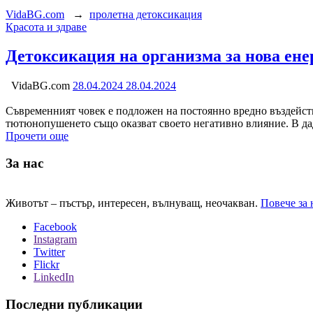
VidaBG.com
→
пролетна детоксикация
Категория:
Красота и здраве
Детоксикация на организма за нова ене
VidaBG.com
28.04.2024
28.04.2024
Съвременният човек е подложен на постоянно вредно въздейств
тютюнопушенето също оказват своето негативно влияние. В дад
Прочети още
За нас
Животът – пъстър, интересен, вълнуващ, неочакван.
Повече за 
Facebook
Instagram
Twitter
Flickr
LinkedIn
Последни публикации