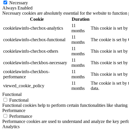
Necessary
Always Enabled
Necessary cookies are absolutely essential for the website to function
Cookie
Duration
11
cookielawinfo-checbox-analytics
This cookie is set b
months
11
cookielawinfo-checbox-functional
The cookie is set by
months
11
cookielawinfo-checbox-others
This cookie is set b
months
11
cookielawinfo-checkbox-necessary
This cookie is set b
months
cookielawinfo-checkbox-
11
This cookie is set b
performance
months
11
The cookie is set by
viewed_cookie_policy
months
data.
Functional
Functional
Functional cookies help to perform certain functionalities like sharing 
Performance
Performance
Performance cookies are used to understand and analyze the key perfor
Analytics