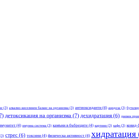
антиоксиданти
(4)
не
(3)
алкално-киселинен баланс на организма
(3)
ацидоза
(3)
бутилир
7)
детоксикация на организма
(7)
дехидратация
(6)
дневен прие
имунитет
(4)
камъни в бъбреците
(4)
ковид-
имунна система
(3)
картини
(3)
кафе
(3)
хидратация
стрес
(6)
токсини
(4)
физическа активност
(4)
(3)