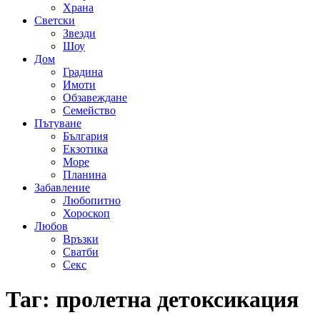
Храна
Светски
Звезди
Шоу
Дом
Градина
Имоти
Обзавеждане
Семейство
Пътуване
България
Екзотика
Море
Планина
Забавление
Любопитно
Хороскоп
Любов
Връзки
Сватби
Секс
Таг:
пролетна детоксикация