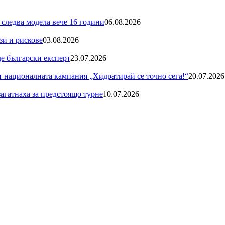
 следва модела вече 16 години
06.08.2026
зи и рискове
03.08.2026
де български експерт
23.07.2026
националната кампания „Хидратирай се точно сега!“
20.07.2026
загатнаха за предстоящо турне
10.07.2026