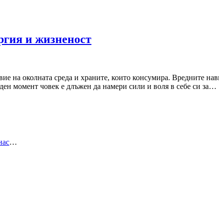
ргия и жизненост
ие на околната среда и храните, които консумира. Вредните нави
ен момент човек е длъжен да намери сили и воля в себе си за…
нас
…