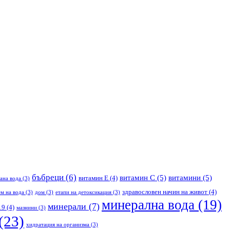
бъбреци
(6)
витамин С
(5)
витамини
(5)
витамин Е
(4)
ана вода
(3)
здравословен начин на живот
(4)
м на вода
(3)
дом
(3)
етапи на детоксикация
(3)
минерална вода
(19)
минерали
(7)
19
(4)
мазнини
(3)
(23)
хидратация на организма
(3)