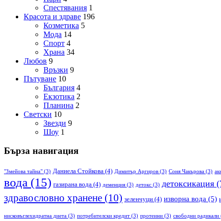
Спестявания
1
Красота и здраве
196
Козметика
5
Мода
14
Спорт
4
Храна
34
Любов
9
Връзки
9
Пътуване
10
България
4
Екзотика
2
Планина
2
Светски
10
Звезди
9
Шоу
1
Бърза навигация
Даниела Стойкова
(4)
"Змейова тайна"
(3)
Димитър Аргиров
(3)
Соня Чакърова
(3)
ак
вода
(15)
детоксикация
(
газирана вода
(4)
деменция
(3)
детокс
(3)
здравословно хранене
(10)
изворна вода
(5)
зеленчуци
(4)
нисковъглехидратна диета
(3)
потребителски кредит
(3)
протеини
(3)
свободни радикали