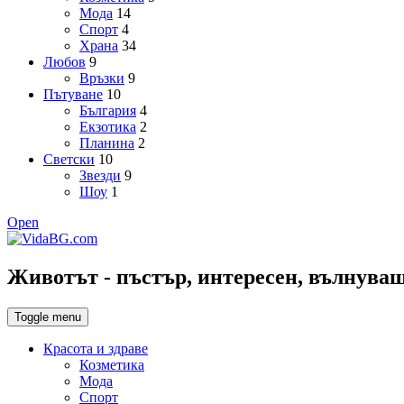
Мода
14
Спорт
4
Храна
34
Любов
9
Връзки
9
Пътуване
10
България
4
Екзотика
2
Планина
2
Светски
10
Звезди
9
Шоу
1
Open
Животът - пъстър, интересен, вълнуващ,
Toggle menu
Красота и здраве
Козметика
Мода
Спорт