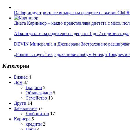
Dating индустрията се връща към срещите на живо: ClubR
Диета Карнивор – какво представлява диетата с месо, пол
AI консултант за родители на деца от 1 до 7 години създа
DEVIN Минерална и Дженерали Застраховане разширяват 
„Ролинг стоунс“ издадоха новия албум Foreign Tongues и 
Категории
Бизнес
4
Дом
37
Градина
5
Обзавеждане
5
Семейство
13
Други
14
Забавление
57
Любопитно
17
Кариера
5
кредити
2
Пари
4