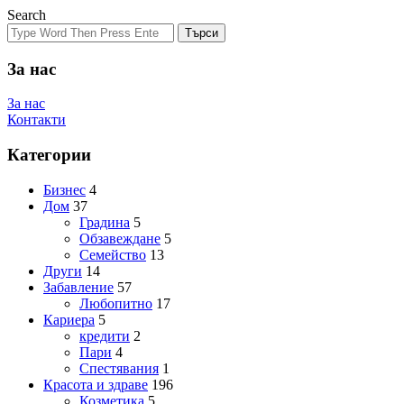
Search
Търси
За нас
За нас
Контакти
Категории
Бизнес
4
Дом
37
Градина
5
Обзавеждане
5
Семейство
13
Други
14
Забавление
57
Любопитно
17
Кариера
5
кредити
2
Пари
4
Спестявания
1
Красота и здраве
196
Козметика
5