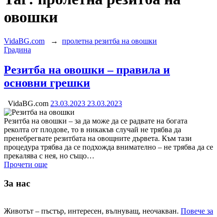
овошки
VidaBG.com
→
пролетна резитба на овошки
Категория:
Градина
Резитба на овошки – правила и
основни грешки
VidaBG.com
23.03.2023
23.03.2023
Резитба на овошки – за да може да се радвате на богата
реколта от плодове, то в никакъв случай не трябва да
пренебрегвате резитбата на овощните дървета. Към тази
процедура трябва да се подхожда внимателно – не трябва да се
прекалява с нея, но също…
Прочети още
За нас
Животът – пъстър, интересен, вълнуващ, неочакван.
Повече за