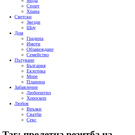
Мода
Спорт
Храна
Светски
Звезди
Шоу
Дом
Градина
Имоти
Обзавеждане
Семейство
Пътуване
България
Екзотика
Море
Планина
Забавление
Любопитно
Хороскоп
Любов
Връзки
Сватби
Секс
Таг:
пролетна резитба на