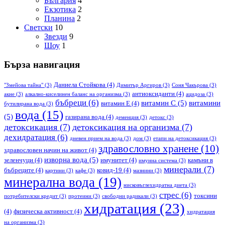
България
4
Екзотика
2
Планина
2
Светски
10
Звезди
9
Шоу
1
Бърза навигация
Даниела Стойкова
(4)
"Змейова тайна"
(3)
Димитър Аргиров
(3)
Соня Чакърова
(3)
антиоксиданти
(4)
акне
(3)
алкално-киселинен баланс на организма
(3)
ацидоза
(3)
бъбреци
(6)
витамин С
(5)
витамини
витамин Е
(4)
бутилирана вода
(3)
вода
(15)
(5)
газирана вода
(4)
деменция
(3)
детокс
(3)
детоксикация
(7)
детоксикация на организма
(7)
дехидратация
(6)
дневен прием на вода
(3)
дом
(3)
етапи на детоксикация
(3)
здравословно хранене
(10)
здравословен начин на живот
(4)
изворна вода
(5)
зеленчуци
(4)
имунитет
(4)
камъни в
имунна система
(3)
минерали
(7)
бъбреците
(4)
ковид-19
(4)
картини
(3)
кафе
(3)
мазнини
(3)
минерална вода
(19)
нисковъглехидратна диета
(3)
стрес
(6)
токсини
потребителски кредит
(3)
протеини
(3)
свободни радикали
(3)
хидратация
(23)
(4)
физическа активност
(4)
хидратация
на организма
(3)