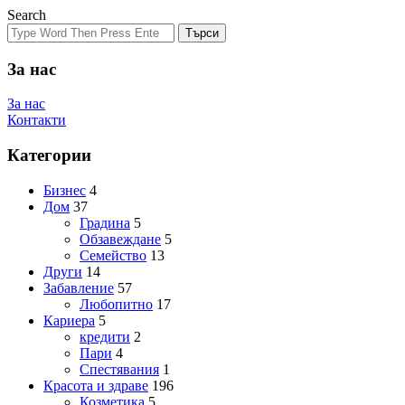
Search
Търси
За нас
За нас
Контакти
Категории
Бизнес
4
Дом
37
Градина
5
Обзавеждане
5
Семейство
13
Други
14
Забавление
57
Любопитно
17
Кариера
5
кредити
2
Пари
4
Спестявания
1
Красота и здраве
196
Козметика
5