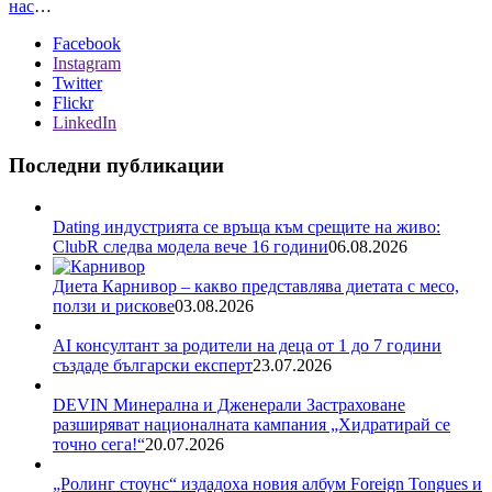
нас
…
Facebook
Instagram
Twitter
Flickr
LinkedIn
Последни публикации
Dating индустрията се връща към срещите на живо:
ClubR следва модела вече 16 години
06.08.2026
Диета Карнивор – какво представлява диетата с месо,
ползи и рискове
03.08.2026
AI консултант за родители на деца от 1 до 7 години
създаде български експерт
23.07.2026
DEVIN Минерална и Дженерали Застраховане
разширяват националната кампания „Хидратирай се
точно сега!“
20.07.2026
„Ролинг стоунс“ издадоха новия албум Foreign Tongues и