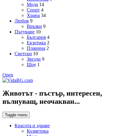
Мода
14
Спорт
4
Храна
34
Любов
9
Връзки
9
Пътуване
10
България
4
Екзотика
2
Планина
2
Светски
10
Звезди
9
Шоу
1
Open
Животът - пъстър, интересен,
вълнуващ, неочакван...
Toggle menu
Красота и здраве
Козметика