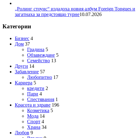
„Ролинг стоунс“ издадоха новия албум Foreign Tongues и
загатнаха за предстоящо турне
10.07.2026
Категории
Бизнес
4
Дом
37
Градина
5
Обзавеждане
5
Семейство
13
Други
14
Забавление
57
Любопитно
17
Кариера
5
кредити
2
Пари
4
Спестявания
1
Красота и здраве
196
Козметика
5
Мода
14
Спорт
4
Храна
34
Любов
9