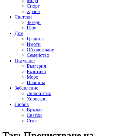
Мода
Спорт
Храна
Светски
Звезди
Шоу
Дом
Градина
Имоти
Обзавеждане
Семейство
Пътуване
България
Екзотика
Море
Планина
Забавление
Любопитно
Хороскоп
Любов
Връзки
Сватби
Секс
Таг:
Прочистване на