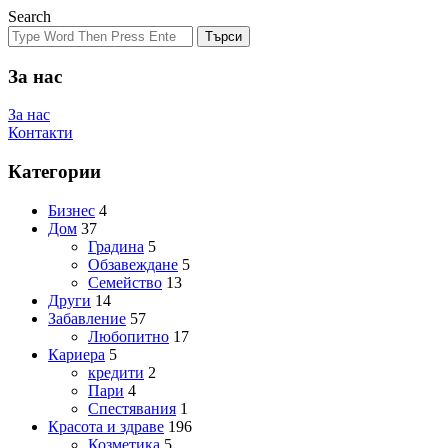
Search
Търси
За нас
За нас
Контакти
Категории
Бизнес
4
Дом
37
Градина
5
Обзавеждане
5
Семейство
13
Други
14
Забавление
57
Любопитно
17
Кариера
5
кредити
2
Пари
4
Спестявания
1
Красота и здраве
196
Козметика
5