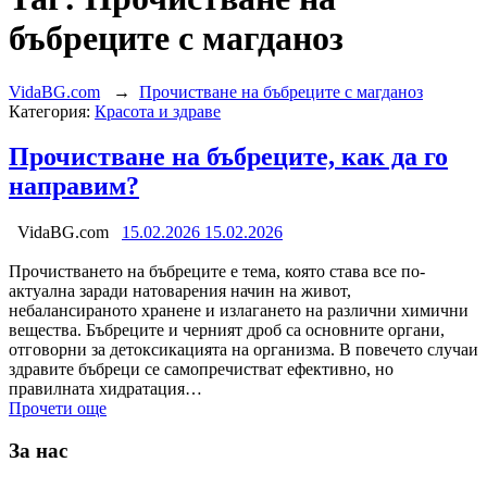
бъбреците с магданоз
VidaBG.com
→
Прочистване на бъбреците с магданоз
Категория:
Красота и здраве
Прочистване на бъбреците, как да го
направим?
VidaBG.com
15.02.2026
15.02.2026
Прочистването на бъбреците е тема, която става все по-
актуална заради натоварения начин на живот,
небалансираното хранене и излагането на различни химични
вещества. Бъбреците и черният дроб са основните органи,
отговорни за детоксикацията на организма. В повечето случаи
здравите бъбреци се самопречистват ефективно, но
правилната хидратация…
Прочети още
За нас