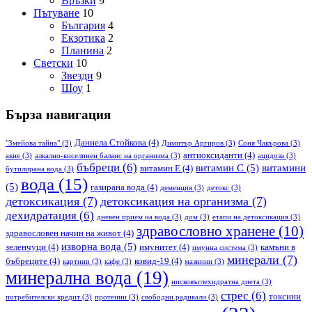
Връзки
9
Пътуване
10
България
4
Екзотика
2
Планина
2
Светски
10
Звезди
9
Шоу
1
Бърза навигация
Даниела Стойкова
(4)
"Змейова тайна"
(3)
Димитър Аргиров
(3)
Соня Чакърова
(3)
антиоксиданти
(4)
акне
(3)
алкално-киселинен баланс на организма
(3)
ацидоза
(3)
бъбреци
(6)
витамин С
(5)
витамини
витамин Е
(4)
бутилирана вода
(3)
вода
(15)
(5)
газирана вода
(4)
деменция
(3)
детокс
(3)
детоксикация
(7)
детоксикация на организма
(7)
дехидратация
(6)
дневен прием на вода
(3)
дом
(3)
етапи на детоксикация
(3)
здравословно хранене
(10)
здравословен начин на живот
(4)
изворна вода
(5)
зеленчуци
(4)
имунитет
(4)
камъни в
имунна система
(3)
минерали
(7)
бъбреците
(4)
ковид-19
(4)
картини
(3)
кафе
(3)
мазнини
(3)
минерална вода
(19)
нисковъглехидратна диета
(3)
стрес
(6)
токсини
потребителски кредит
(3)
протеини
(3)
свободни радикали
(3)