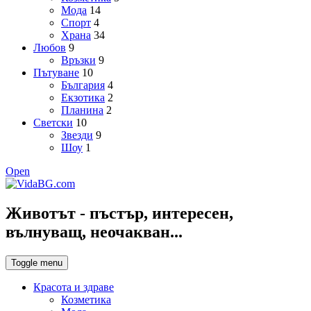
Мода
14
Спорт
4
Храна
34
Любов
9
Връзки
9
Пътуване
10
България
4
Екзотика
2
Планина
2
Светски
10
Звезди
9
Шоу
1
Open
Животът - пъстър, интересен,
вълнуващ, неочакван...
Toggle menu
Красота и здраве
Козметика