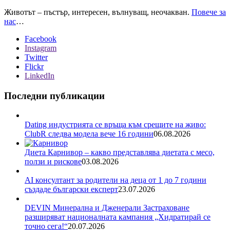
Животът – пъстър, интересен, вълнуващ, неочакван.
Повече за
нас
…
Facebook
Instagram
Twitter
Flickr
LinkedIn
Последни публикации
Dating индустрията се връща към срещите на живо:
ClubR следва модела вече 16 години
06.08.2026
Диета Карнивор – какво представлява диетата с месо,
ползи и рискове
03.08.2026
AI консултант за родители на деца от 1 до 7 години
създаде български експерт
23.07.2026
DEVIN Минерална и Дженерали Застраховане
разширяват националната кампания „Хидратирай се
точно сега!“
20.07.2026