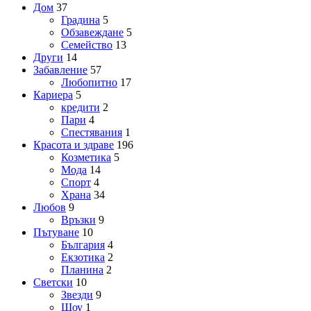
Дом
37
Градина
5
Обзавеждане
5
Семейство
13
Други
14
Забавление
57
Любопитно
17
Кариера
5
кредити
2
Пари
4
Спестявания
1
Красота и здраве
196
Козметика
5
Мода
14
Спорт
4
Храна
34
Любов
9
Връзки
9
Пътуване
10
България
4
Екзотика
2
Планина
2
Светски
10
Звезди
9
Шоу
1