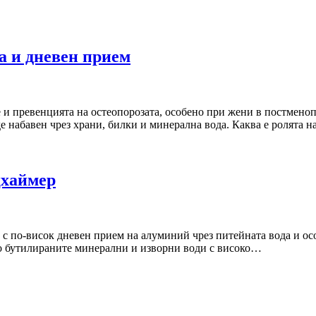
а и дневен прием
 и превенцията на остеопорозата, особено при жени в постменоп
е набавен чрез храни, билки и минерална вода. Каква е ролята 
цхаймер
 с по-висок дневен прием на алуминий чрез питейната вода и ос
то бутилираните минерални и изворни води с високо…