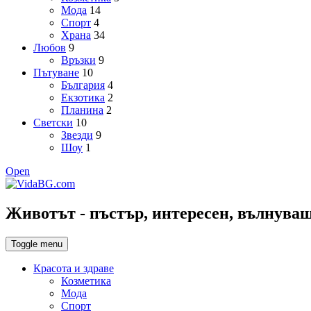
Мода
14
Спорт
4
Храна
34
Любов
9
Връзки
9
Пътуване
10
България
4
Екзотика
2
Планина
2
Светски
10
Звезди
9
Шоу
1
Open
Животът - пъстър, интересен, вълнуващ,
Toggle menu
Красота и здраве
Козметика
Мода
Спорт