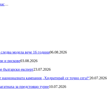
нас
…
 следва модела вече 16 години
06.08.2026
зи и рискове
03.08.2026
де български експерт
23.07.2026
националната кампания „Хидратирай се точно сега!“
20.07.2026
загатнаха за предстоящо турне
10.07.2026