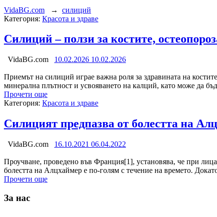
VidaBG.com
→
силиций
Категория:
Красота и здраве
Силиций – ползи за костите, остеопороз
VidaBG.com
10.02.2026
10.02.2026
Приемът на силиций играе важна роля за здравината на костите
минерална плътност и усвояването на калций, като може да бъд
Прочети още
Категория:
Красота и здраве
Силицият предпазва от болестта на Ал
VidaBG.com
16.10.2021
06.04.2022
Проучване, проведено във Франция[1], установява, че при лица
болестта на Алцхаймер е по-голям с течение на времето. Дока
Прочети още
За нас