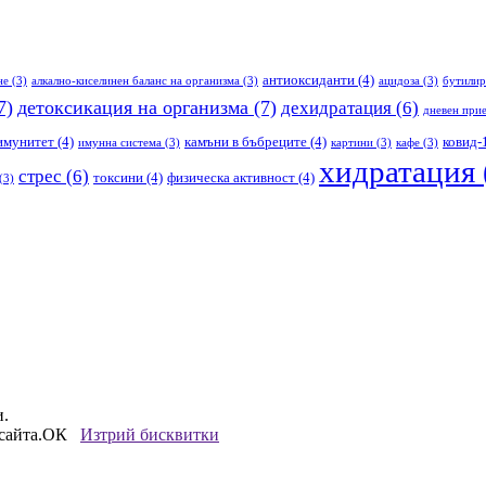
антиоксиданти
(4)
не
(3)
алкално-киселинен баланс на организма
(3)
ацидоза
(3)
бутилир
7)
детоксикация на организма
(7)
дехидратация
(6)
дневен прие
имунитет
(4)
камъни в бъбреците
(4)
ковид-
имунна система
(3)
картини
(3)
кафе
(3)
хидратация
стрес
(6)
токсини
(4)
физическа активност
(4)
(3)
и.
сайта.
ОК
Изтрий бисквитки