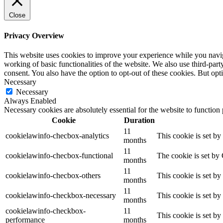
Close
Privacy Overview
This website uses cookies to improve your experience while you navigat
working of basic functionalities of the website. We also use third-pa
consent. You also have the option to opt-out of these cookies. But op
Necessary
Necessary
Always Enabled
Necessary cookies are absolutely essential for the website to function
Cookie
Duration
11
cookielawinfo-checbox-analytics
This cookie is set b
months
11
cookielawinfo-checbox-functional
The cookie is set by
months
11
cookielawinfo-checbox-others
This cookie is set b
months
11
cookielawinfo-checkbox-necessary
This cookie is set b
months
cookielawinfo-checkbox-
11
This cookie is set b
performance
months