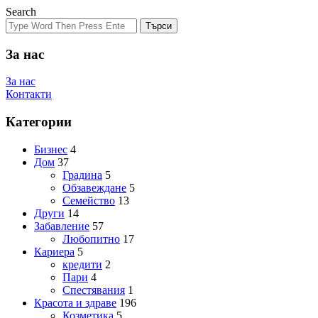
Search
Търси
За нас
За нас
Контакти
Категории
Бизнес
4
Дом
37
Градина
5
Обзавеждане
5
Семейство
13
Други
14
Забавление
57
Любопитно
17
Кариера
5
кредити
2
Пари
4
Спестявания
1
Красота и здраве
196
Козметика
5