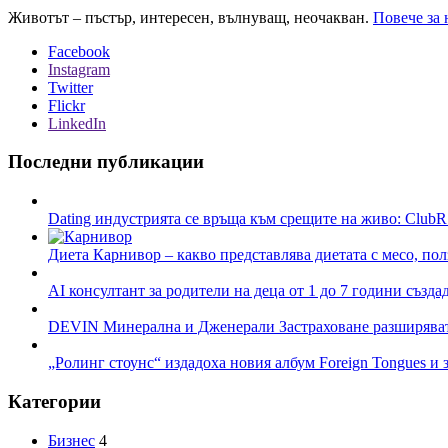
Животът – пъстър, интересен, вълнуващ, неочакван.
Повече за 
Facebook
Instagram
Twitter
Flickr
LinkedIn
Последни публикации
Dating индустрията се връща към срещите на живо: ClubR
Диета Карнивор – какво представлява диетата с месо, пол
AI консултант за родители на деца от 1 до 7 години създа
DEVIN Минерална и Дженерали Застраховане разширяват 
„Ролинг стоунс“ издадоха новия албум Foreign Tongues и 
Категории
Бизнес
4