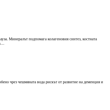
ауза. Минералът подпомага колагеновия синтез, костната
на…
обено чрез чешмяната вода рискът от развитие на деменция и