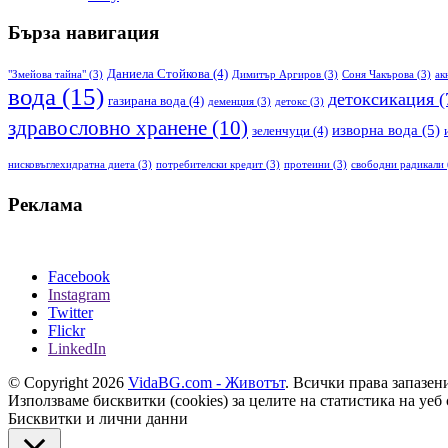
Бърза навигация
Даниела Стойкова
(4)
"Змейова тайна"
(3)
Димитър Аргиров
(3)
Соня Чакърова
(3)
ак
вода
(15)
детоксикация
(
газирана вода
(4)
деменция
(3)
детокс
(3)
здравословно хранене
(10)
изворна вода
(5)
зеленчуци
(4)
нисковъглехидратна диета
(3)
потребителски кредит
(3)
протеини
(3)
свободни радикали
Реклама
Facebook
Instagram
Twitter
Flickr
LinkedIn
© Copyright 2026
VidaBG.com - Животът
. Всички права запазен
Използваме бисквитки (cookies) за целите на статистика на уеб 
Бисквитки и лични данни