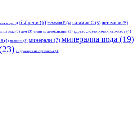
бъбреци
(6)
витамин С
(5)
витамини
(5)
витамин Е
(4)
ана вода
(3)
здравословен начин на живот
(4)
м на вода
(3)
дом
(3)
етапи на детоксикация
(3)
минерална вода
(19)
минерали
(7)
19
(4)
мазнини
(3)
(23)
хидратация на организма
(3)