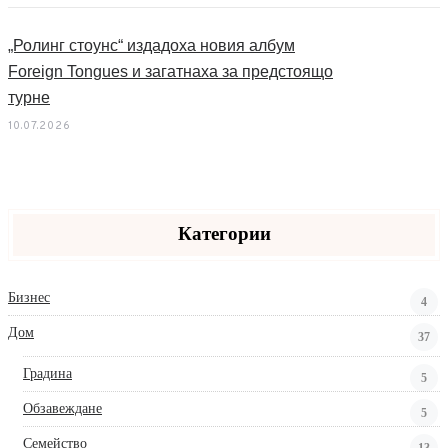
„Ролинг стоунс“ издадоха новия албум
Foreign Tongues и загатнаха за предстоящо
турне
10.07.2026
Категории
Бизнес
4
Дом
37
Градина
5
Обзавеждане
5
Семейство