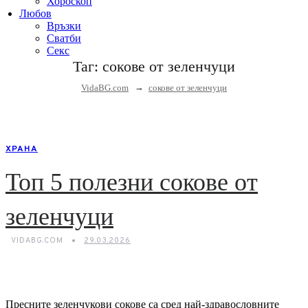
Хороскоп
Любов
Връзки
Сватби
Секс
Таг:
сокове от зеленчуци
→
VidaBG.com
сокове от зеленчуци
ХРАНА
Топ 5 полезни сокове от
зеленчуци
VIDABG.COM
29.03.2026
Пресните зеленчукови сокове са сред най-здравословните