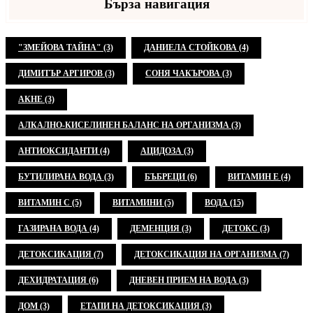
Бърза навигация
"ЗМЕЙОВА ТАЙНА"
(3)
ДАНИЕЛА СТОЙКОВА
(4)
ДИМИТЪР АРГИРОВ
(3)
СОНЯ ЧАКЪРОВА
(3)
АКНЕ
(3)
АЛКАЛНО-КИСЕЛИНЕН БАЛАНС НА ОРГАНИЗМА
(3)
АНТИОКСИДАНТИ
(4)
АЦИДОЗА
(3)
БУТИЛИРАНА ВОДА
(3)
БЪБРЕЦИ
(6)
ВИТАМИН Е
(4)
ВИТАМИН С
(5)
ВИТАМИНИ
(5)
ВОДА
(15)
ГАЗИРАНА ВОДА
(4)
ДЕМЕНЦИЯ
(3)
ДЕТОКС
(3)
ДЕТОКСИКАЦИЯ
(7)
ДЕТОКСИКАЦИЯ НА ОРГАНИЗМА
(7)
ДЕХИДРАТАЦИЯ
(6)
ДНЕВЕН ПРИЕМ НА ВОДА
(3)
ДОМ
(3)
ЕТАПИ НА ДЕТОКСИКАЦИЯ
(3)