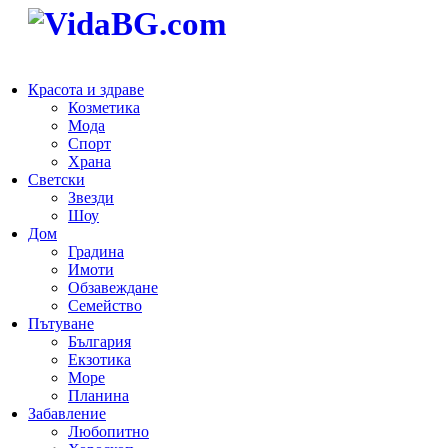
Красота и здраве
Козметика
Мода
Спорт
Храна
Светски
Звезди
Шоу
Дом
Градина
Имоти
Обзавеждане
Семейство
Пътуване
България
Екзотика
Море
Планина
Забавление
Любопитно