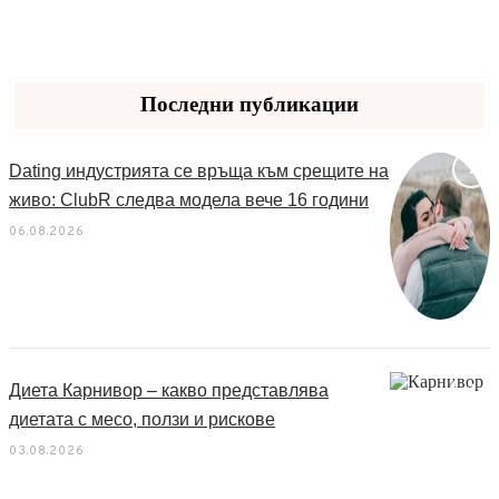
Последни публикации
Dating индустрията се връща към срещите на
живо: ClubR следва модела вече 16 години
06.08.2026
Диета Карнивор – какво представлява
диетата с месо, ползи и рискове
03.08.2026