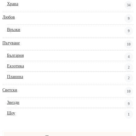
Храна
34
Любов
9
Връзки
9
Пътуване
10
България
4
Екзотика
2
Планина
2
Светски
10
Звезди
9
Шоу
1