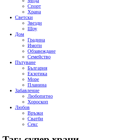
Мода
Спорт
Храна
Светски
Звезди
Шоу
Дом
Градина
Имоти
Обзавеждане
Семейство
Пътуване
България
Екзотика
Море
Планина
Забавление
Любопитно
Хороскоп
Любов
Връзки
Сватби
Секс
Таг:
супер храни