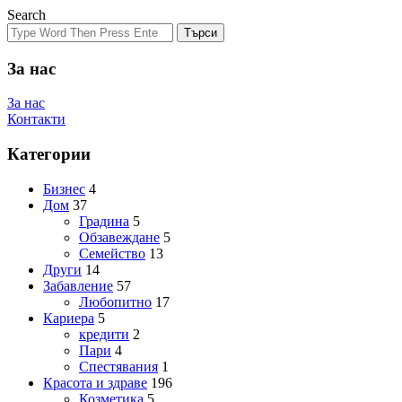
Search
Търси
За нас
За нас
Контакти
Категории
Бизнес
4
Дом
37
Градина
5
Обзавеждане
5
Семейство
13
Други
14
Забавление
57
Любопитно
17
Кариера
5
кредити
2
Пари
4
Спестявания
1
Красота и здраве
196
Козметика
5