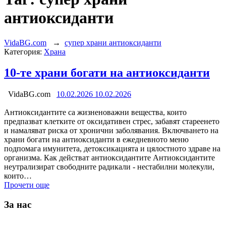
антиоксиданти
VidaBG.com
→
супер храни антиоксиданти
Категория:
Храна
10-те храни богати на антиоксиданти
VidaBG.com
10.02.2026
10.02.2026
Антиоксидантите са жизненоважни вещества, които
предпазват клетките от оксидативен стрес, забавят стареенето
и намаляват риска от хронични заболявания. Включването на
храни богати на антиоксиданти в ежедневното меню
подпомага имунитета, детоксикацията и цялостното здраве на
организма. Как действат антиоксидантите Антиоксидантите
неутрализират свободните радикали - нестабилни молекули,
които…
Прочети още
За нас