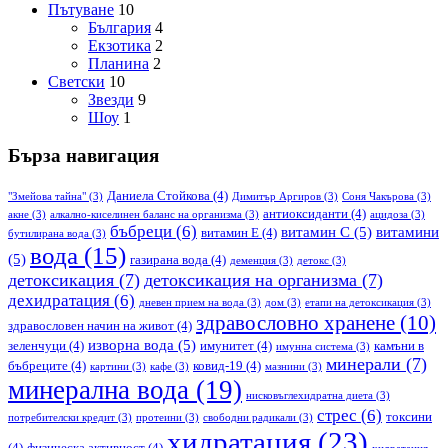
Пътуване
10
България
4
Екзотика
2
Планина
2
Светски
10
Звезди
9
Шоу
1
Бърза навигация
Даниела Стойкова
(4)
"Змейова тайна"
(3)
Димитър Аргиров
(3)
Соня Чакърова
(3)
антиоксиданти
(4)
акне
(3)
алкално-киселинен баланс на организма
(3)
ацидоза
(3)
бъбреци
(6)
витамин С
(5)
витамини
витамин Е
(4)
бутилирана вода
(3)
вода
(15)
(5)
газирана вода
(4)
деменция
(3)
детокс
(3)
детоксикация
(7)
детоксикация на организма
(7)
дехидратация
(6)
дневен прием на вода
(3)
дом
(3)
етапи на детоксикация
(3)
здравословно хранене
(10)
здравословен начин на живот
(4)
изворна вода
(5)
зеленчуци
(4)
имунитет
(4)
камъни в
имунна система
(3)
минерали
(7)
бъбреците
(4)
ковид-19
(4)
картини
(3)
кафе
(3)
мазнини
(3)
минерална вода
(19)
нисковъглехидратна диета
(3)
стрес
(6)
токсини
потребителски кредит
(3)
протеини
(3)
свободни радикали
(3)
хидратация
(23)
(4)
физическа активност
(4)