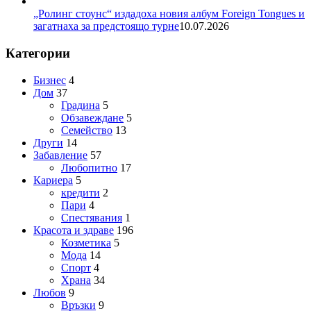
„Ролинг стоунс“ издадоха новия албум Foreign Tongues и
загатнаха за предстоящо турне
10.07.2026
Категории
Бизнес
4
Дом
37
Градина
5
Обзавеждане
5
Семейство
13
Други
14
Забавление
57
Любопитно
17
Кариера
5
кредити
2
Пари
4
Спестявания
1
Красота и здраве
196
Козметика
5
Мода
14
Спорт
4
Храна
34
Любов
9
Връзки
9