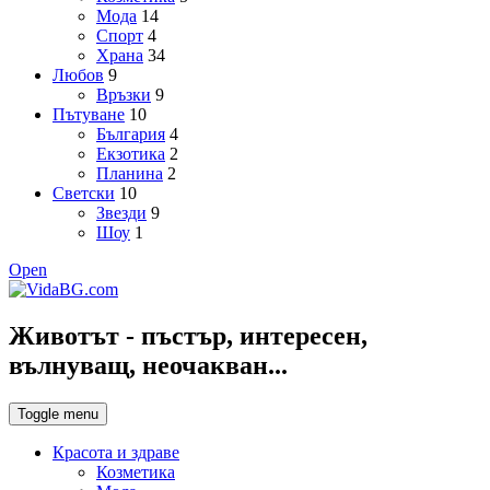
Мода
14
Спорт
4
Храна
34
Любов
9
Връзки
9
Пътуване
10
България
4
Екзотика
2
Планина
2
Светски
10
Звезди
9
Шоу
1
Open
Животът - пъстър, интересен,
вълнуващ, неочакван...
Toggle menu
Красота и здраве
Козметика