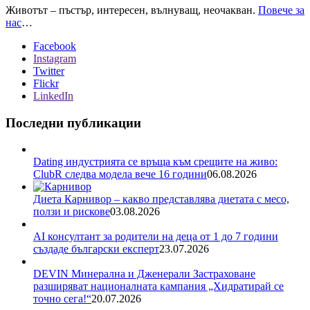
Животът – пъстър, интересен, вълнуващ, неочакван.
Повече за
нас
…
Facebook
Instagram
Twitter
Flickr
LinkedIn
Последни публикации
Dating индустрията се връща към срещите на живо:
ClubR следва модела вече 16 години
06.08.2026
Диета Карнивор – какво представлява диетата с месо,
ползи и рискове
03.08.2026
AI консултант за родители на деца от 1 до 7 години
създаде български експерт
23.07.2026
DEVIN Минерална и Дженерали Застраховане
разширяват националната кампания „Хидратирай се
точно сега!“
20.07.2026