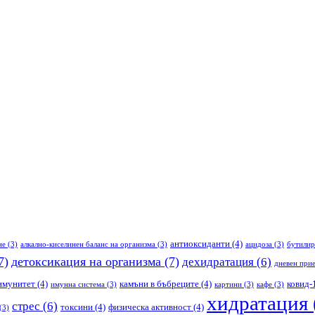
антиоксиданти
(4)
не
(3)
алкално-киселинен баланс на организма
(3)
ацидоза
(3)
бутилир
7)
детоксикация на организма
(7)
дехидратация
(6)
дневен прие
имунитет
(4)
камъни в бъбреците
(4)
ковид-
имунна система
(3)
картини
(3)
кафе
(3)
хидратация
стрес
(6)
токсини
(4)
физическа активност
(4)
(3)