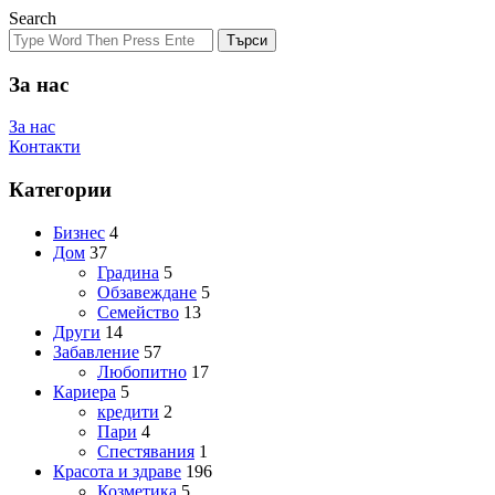
Search
Търси
За нас
За нас
Контакти
Категории
Бизнес
4
Дом
37
Градина
5
Обзавеждане
5
Семейство
13
Други
14
Забавление
57
Любопитно
17
Кариера
5
кредити
2
Пари
4
Спестявания
1
Красота и здраве
196
Козметика
5