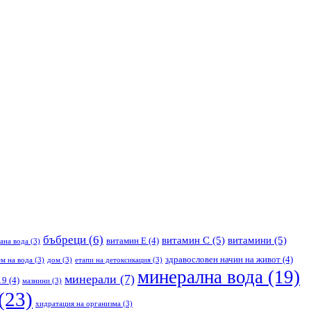
бъбреци
(6)
витамин С
(5)
витамини
(5)
витамин Е
(4)
ана вода
(3)
здравословен начин на живот
(4)
м на вода
(3)
дом
(3)
етапи на детоксикация
(3)
минерална вода
(19)
минерали
(7)
19
(4)
мазнини
(3)
(23)
хидратация на организма
(3)