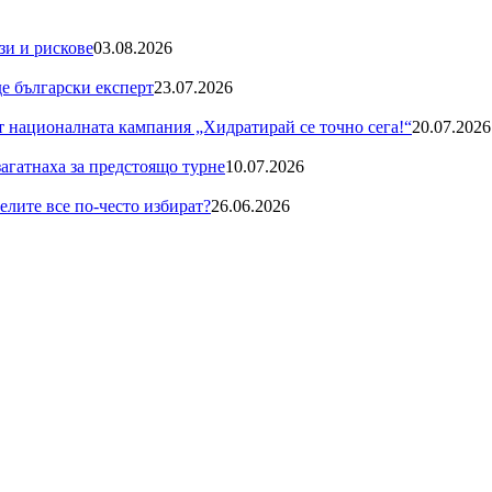
зи и рискове
03.08.2026
де български експерт
23.07.2026
националната кампания „Хидратирай се точно сега!“
20.07.2026
загатнаха за предстоящо турне
10.07.2026
телите все по-често избират?
26.06.2026