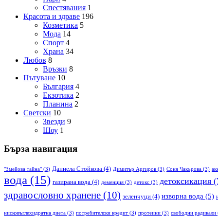
Спестявания
1
Красота и здраве
196
Козметика
5
Мода
14
Спорт
4
Храна
34
Любов
8
Връзки
8
Пътуване
10
България
4
Екзотика
2
Планина
2
Светски
10
Звезди
9
Шоу
1
Бърза навигация
Даниела Стойкова
(4)
"Змейова тайна"
(3)
Димитър Аргиров
(3)
Соня Чакърова
(3)
ак
вода
(15)
детоксикация
(
газирана вода
(4)
деменция
(3)
детокс
(3)
здравословно хранене
(10)
изворна вода
(5)
зеленчуци
(4)
нисковъглехидратна диета
(3)
потребителски кредит
(3)
протеини
(3)
свободни радикали