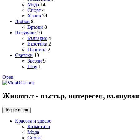
Мода
14
Спорт
4
Храна
34
Любов
8
Връзки
8
Пътуване
10
България
4
Екзотика
2
Планина
2
Светски
10
Звезди
9
Шоу
1
Open
Животът - пъстър, интересен, вълнуващ,
Toggle menu
Красота и здраве
Козметика
Мода
Спорт