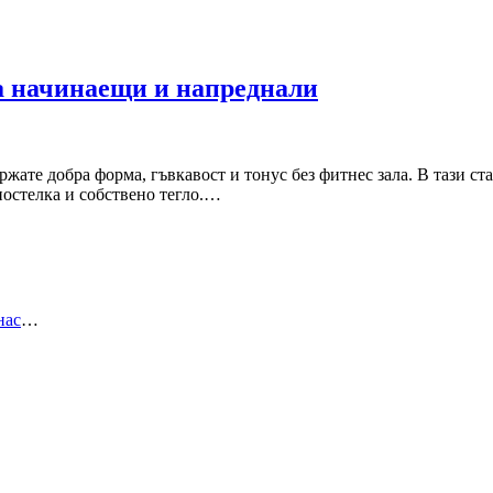
за начинаещи и напреднали
ржате добра форма, гъвкавост и тонус без фитнес зала. В тази с
постелка и собствено тегло.…
нас
…