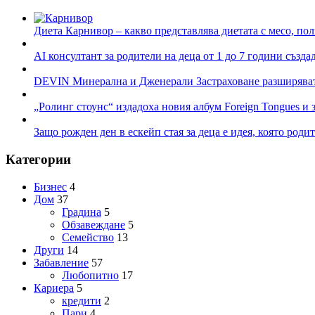
Диета Карнивор – какво представлява диетата с месо, пол
AI консултант за родители на деца от 1 до 7 години създа
DEVIN Минерална и Дженерали Застраховане разширяват 
„Ролинг стоунс“ издадоха новия албум Foreign Tongues и 
Защо рожден ден в ескейп стая за деца е идея, която роди
Категории
Бизнес
4
Дом
37
Градина
5
Обзавеждане
5
Семейство
13
Други
14
Забавление
57
Любопитно
17
Кариера
5
кредити
2
Пари
4