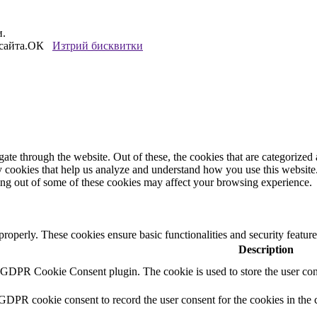
и.
сайта.
ОК
Изтрий бисквитки
e through the website. Out of these, the cookies that are categorized a
rty cookies that help us analyze and understand how you use this websit
ting out of some of these cookies may affect your browsing experience.
 properly. These cookies ensure basic functionalities and security featu
Description
y GDPR Cookie Consent plugin. The cookie is used to store the user cons
 GDPR cookie consent to record the user consent for the cookies in the 