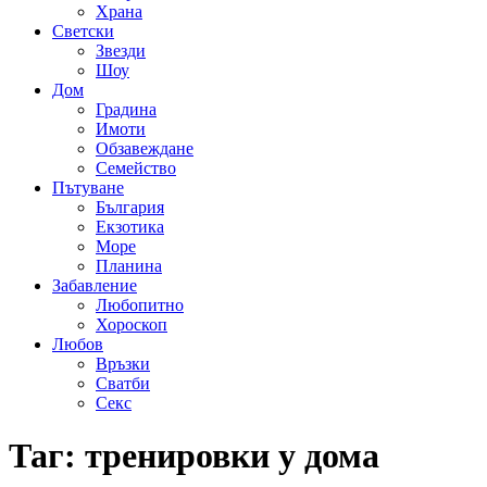
Храна
Светски
Звезди
Шоу
Дом
Градина
Имоти
Обзавеждане
Семейство
Пътуване
България
Екзотика
Море
Планина
Забавление
Любопитно
Хороскоп
Любов
Връзки
Сватби
Секс
Таг:
тренировки у дома