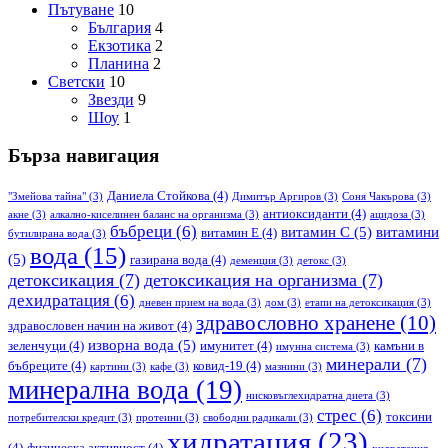
Пътуване
10
България
4
Екзотика
2
Планина
2
Светски
10
Звезди
9
Шоу
1
Бърза навигация
Даниела Стойкова
(4)
"Змейова тайна"
(3)
Димитър Аргиров
(3)
Соня Чакърова
(3)
антиоксиданти
(4)
акне
(3)
алкално-киселинен баланс на организма
(3)
ацидоза
(3)
бъбреци
(6)
витамин С
(5)
витамини
витамин Е
(4)
бутилирана вода
(3)
вода
(15)
(5)
газирана вода
(4)
деменция
(3)
детокс
(3)
детоксикация
(7)
детоксикация на организма
(7)
дехидратация
(6)
дневен прием на вода
(3)
дом
(3)
етапи на детоксикация
(3)
здравословно хранене
(10)
здравословен начин на живот
(4)
изворна вода
(5)
зеленчуци
(4)
имунитет
(4)
камъни в
имунна система
(3)
минерали
(7)
бъбреците
(4)
ковид-19
(4)
картини
(3)
кафе
(3)
мазнини
(3)
минерална вода
(19)
нисковъглехидратна диета
(3)
стрес
(6)
токсини
потребителски кредит
(3)
протеини
(3)
свободни радикали
(3)
хидратация
(23)
(4)
физическа активност
(4)