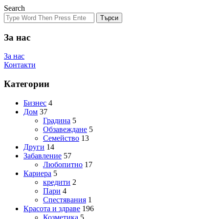
Search
Търси
За нас
За нас
Контакти
Категории
Бизнес
4
Дом
37
Градина
5
Обзавеждане
5
Семейство
13
Други
14
Забавление
57
Любопитно
17
Кариера
5
кредити
2
Пари
4
Спестявания
1
Красота и здраве
196
Козметика
5