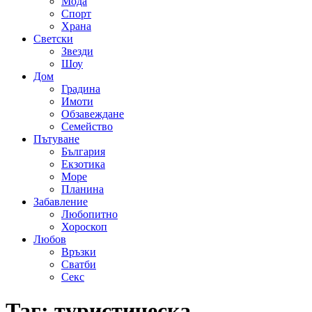
Мода
Спорт
Храна
Светски
Звезди
Шоу
Дом
Градина
Имоти
Обзавеждане
Семейство
Пътуване
България
Екзотика
Море
Планина
Забавление
Любопитно
Хороскоп
Любов
Връзки
Сватби
Секс
Таг:
туристическа