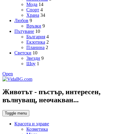
Мода
14
Спорт
4
Храна
34
Любов
9
Връзки
9
Пътуване
10
България
4
Екзотика
2
Планина
2
Светски
10
Звезди
9
Шоу
1
Open
Животът - пъстър, интересен,
вълнуващ, неочакван...
Toggle menu
Красота и здраве
Козметика