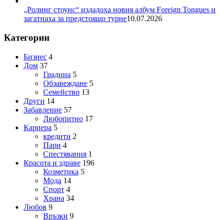
„Ролинг стоунс“ издадоха новия албум Foreign Tongues и
загатнаха за предстоящо турне
10.07.2026
Категории
Бизнес
4
Дом
37
Градина
5
Обзавеждане
5
Семейство
13
Други
14
Забавление
57
Любопитно
17
Кариера
5
кредити
2
Пари
4
Спестявания
1
Красота и здраве
196
Козметика
5
Мода
14
Спорт
4
Храна
34
Любов
9
Връзки
9