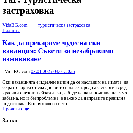
застраховка
VidaBG.com
→
туристическа застраховка
Категория:
Планина
Как да прекараме чудесна ски
ваканция: Съвети за незабравимо
изживяване
VidaBG.com
03.01.2025
03.01.2025
Ски ваканцията е идеален начин да се насладим на зимата, да
се разтоварим от ежедневието и да се заредим с енергия сред
красиви снежни пейзажи. За да бъде вашата почивка не само
забавна, но и безпроблемна, е важно да направите правилна
подготовка. Ето няколко съвета…
Прочети още
За нас