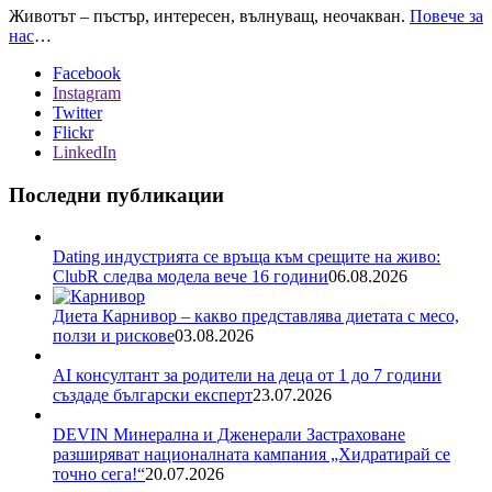
Животът – пъстър, интересен, вълнуващ, неочакван.
Повече за
нас
…
Facebook
Instagram
Twitter
Flickr
LinkedIn
Последни публикации
Dating индустрията се връща към срещите на живо:
ClubR следва модела вече 16 години
06.08.2026
Диета Карнивор – какво представлява диетата с месо,
ползи и рискове
03.08.2026
AI консултант за родители на деца от 1 до 7 години
създаде български експерт
23.07.2026
DEVIN Минерална и Дженерали Застраховане
разширяват националната кампания „Хидратирай се
точно сега!“
20.07.2026