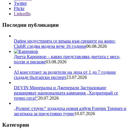
Twitter
Flickr
LinkedIn
Последни публикации
Dating индустрията се връща към срещите на живо:
ClubR следва модела вече 16 години
06.08.2026
Диета Карнивор – какво представлява диетата с месо,
ползи и рискове
03.08.2026
AI консултант за родители на деца от 1 до 7 години
създаде български експерт
23.07.2026
DEVIN Минерална и Дженерали Застраховане
разширяват националната кампания „Хидратирай се
точно сега!“
20.07.2026
„Ролинг стоунс“ издадоха новия албум Foreign Tongues и
загатнаха за предстоящо турне
10.07.2026
Категории