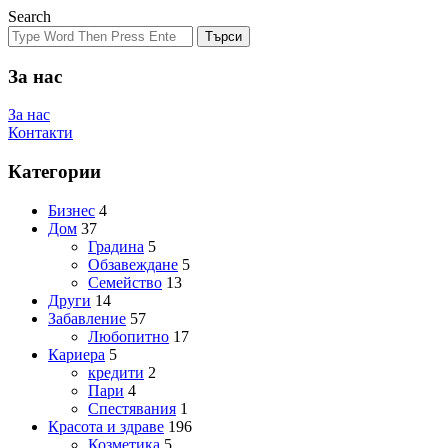
Search
Търси
За нас
За нас
Контакти
Категории
Бизнес
4
Дом
37
Градина
5
Обзавеждане
5
Семейство
13
Други
14
Забавление
57
Любопитно
17
Кариера
5
кредити
2
Пари
4
Спестявания
1
Красота и здраве
196
Козметика
5