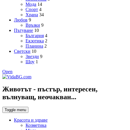
Мода
14
Спорт
4
Храна
34
Любов
9
Връзки
9
Пътуване
10
България
4
Екзотика
2
Планина
2
Светски
10
Звезди
9
Шоу
1
Open
Животът - пъстър, интересен,
вълнуващ, неочакван...
Toggle menu
Красота и здраве
Козметика