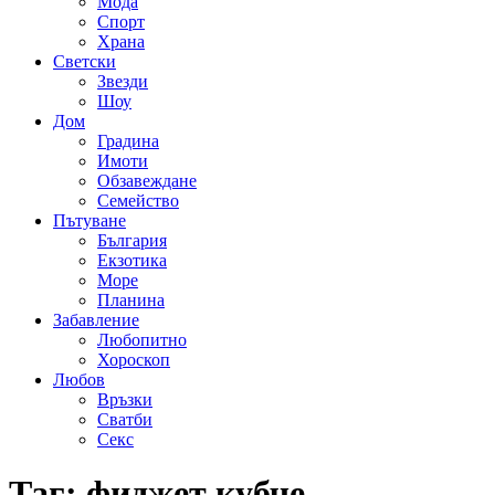
Мода
Спорт
Храна
Светски
Звезди
Шоу
Дом
Градина
Имоти
Обзавеждане
Семейство
Пътуване
България
Екзотика
Море
Планина
Забавление
Любопитно
Хороскоп
Любов
Връзки
Сватби
Секс
Таг:
фиджет кубче