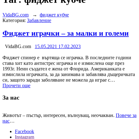
VidaBG.com
→
фиджет кубче
Категория:
Забавление
Фиджет играчки – за малки и големи
VidaBG.com
15.05.2021
17.02.2023
Фиджет спинер е въртяща се играчка. В последните години
става хит като антистрес играчка и е измислена още през
1993г. Неин създател е жена от Флорида. Американката е
измислила играчката, за да занимава и забавлява дъщеричката
си, защото заради заболяване не можела да играе с…
Прочети още
За нас
Животът – пъстър, интересен, вълнуващ, неочакван.
Повече за
нас
…
Facebook
Instagram