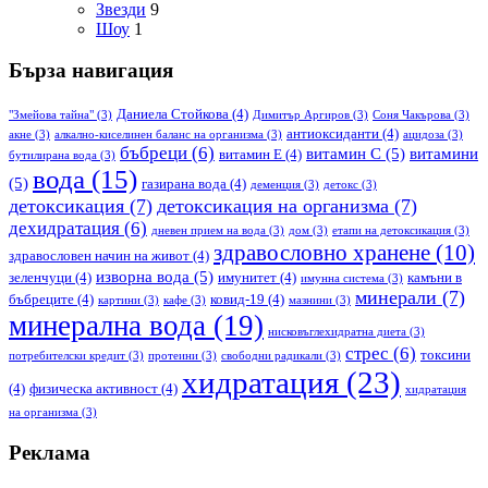
Звезди
9
Шоу
1
Бърза навигация
Даниела Стойкова
(4)
"Змейова тайна"
(3)
Димитър Аргиров
(3)
Соня Чакърова
(3)
антиоксиданти
(4)
акне
(3)
алкално-киселинен баланс на организма
(3)
ацидоза
(3)
бъбреци
(6)
витамин С
(5)
витамини
витамин Е
(4)
бутилирана вода
(3)
вода
(15)
(5)
газирана вода
(4)
деменция
(3)
детокс
(3)
детоксикация
(7)
детоксикация на организма
(7)
дехидратация
(6)
дневен прием на вода
(3)
дом
(3)
етапи на детоксикация
(3)
здравословно хранене
(10)
здравословен начин на живот
(4)
изворна вода
(5)
зеленчуци
(4)
имунитет
(4)
камъни в
имунна система
(3)
минерали
(7)
бъбреците
(4)
ковид-19
(4)
картини
(3)
кафе
(3)
мазнини
(3)
минерална вода
(19)
нисковъглехидратна диета
(3)
стрес
(6)
токсини
потребителски кредит
(3)
протеини
(3)
свободни радикали
(3)
хидратация
(23)
(4)
физическа активност
(4)
хидратация
на организма
(3)
Реклама