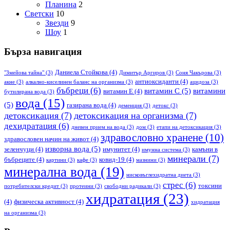
Планина
2
Светски
10
Звезди
9
Шоу
1
Бърза навигация
Даниела Стойкова
(4)
"Змейова тайна"
(3)
Димитър Аргиров
(3)
Соня Чакърова
(3)
антиоксиданти
(4)
акне
(3)
алкално-киселинен баланс на организма
(3)
ацидоза
(3)
бъбреци
(6)
витамин С
(5)
витамини
витамин Е
(4)
бутилирана вода
(3)
вода
(15)
(5)
газирана вода
(4)
деменция
(3)
детокс
(3)
детоксикация
(7)
детоксикация на организма
(7)
дехидратация
(6)
дневен прием на вода
(3)
дом
(3)
етапи на детоксикация
(3)
здравословно хранене
(10)
здравословен начин на живот
(4)
изворна вода
(5)
зеленчуци
(4)
имунитет
(4)
камъни в
имунна система
(3)
минерали
(7)
бъбреците
(4)
ковид-19
(4)
картини
(3)
кафе
(3)
мазнини
(3)
минерална вода
(19)
нисковъглехидратна диета
(3)
стрес
(6)
токсини
потребителски кредит
(3)
протеини
(3)
свободни радикали
(3)
хидратация
(23)
(4)
физическа активност
(4)
хидратация
на организма
(3)