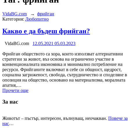
VidaBG.com
→
фрийган
Категория:
Любопитно
Какво е да бъдеш фрийган?
VidaBG.com
12.05.2021
05.03.2023
Фрийган обществото са хора, които използват алтернативни
стратегии за живот, въз основа на ограничено участие в
конвенционалната икономика и минимално потребление на
ресурси. Фрийганите включват в себе си общност, щедрост,
социална загриженост, свобода, сътрудничество и споделяне в
опозиция на общество, основано на материализма, моралната
апатия,…
Прочети още
За нас
Животът – пъстър, интересен, вълнуващ, неочакван.
Повече за
нас
…