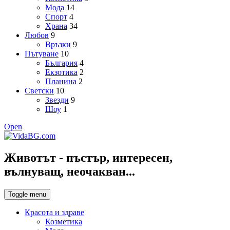
Мода
14
Спорт
4
Храна
34
Любов
9
Връзки
9
Пътуване
10
България
4
Екзотика
2
Планина
2
Светски
10
Звезди
9
Шоу
1
Open
Животът - пъстър, интересен,
вълнуващ, неочакван...
Toggle menu
Красота и здраве
Козметика