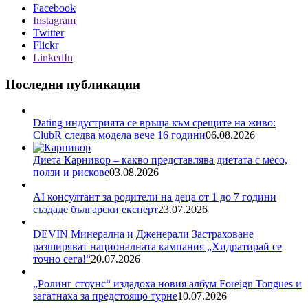
Facebook
Instagram
Twitter
Flickr
LinkedIn
Последни публикации
Dating индустрията се връща към срещите на живо:
ClubR следва модела вече 16 години
06.08.2026
Диета Карнивор – какво представлява диетата с месо,
ползи и рискове
03.08.2026
AI консултант за родители на деца от 1 до 7 години
създаде български експерт
23.07.2026
DEVIN Минерална и Дженерали Застраховане
разширяват националната кампания „Хидратирай се
точно сега!“
20.07.2026
„Ролинг стоунс“ издадоха новия албум Foreign Tongues и
загатнаха за предстоящо турне
10.07.2026