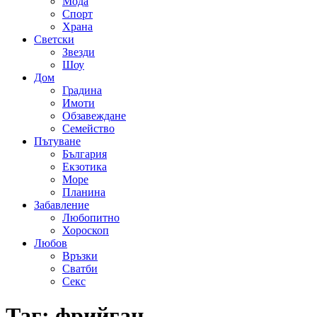
Мода
Спорт
Храна
Светски
Звезди
Шоу
Дом
Градина
Имоти
Обзавеждане
Семейство
Пътуване
България
Екзотика
Море
Планина
Забавление
Любопитно
Хороскоп
Любов
Връзки
Сватби
Секс
Таг:
фрийган