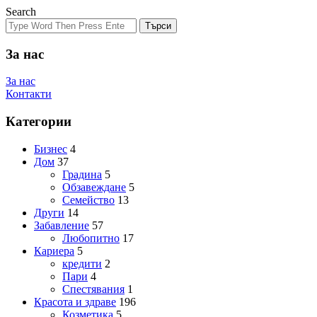
Search
Търси
За нас
За нас
Контакти
Категории
Бизнес
4
Дом
37
Градина
5
Обзавеждане
5
Семейство
13
Други
14
Забавление
57
Любопитно
17
Кариера
5
кредити
2
Пари
4
Спестявания
1
Красота и здраве
196
Козметика
5