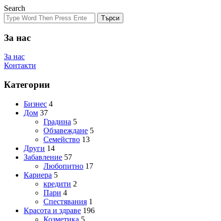
Search
Търси
За нас
За нас
Контакти
Категории
Бизнес
4
Дом
37
Градина
5
Обзавеждане
5
Семейство
13
Други
14
Забавление
57
Любопитно
17
Кариера
5
кредити
2
Пари
4
Спестявания
1
Красота и здраве
196
Козметика
5