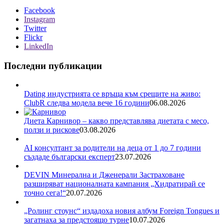
Facebook
Instagram
Twitter
Flickr
LinkedIn
Последни публикации
Dating индустрията се връща към срещите на живо:
ClubR следва модела вече 16 години
06.08.2026
Диета Карнивор – какво представлява диетата с месо,
ползи и рискове
03.08.2026
AI консултант за родители на деца от 1 до 7 години
създаде български експерт
23.07.2026
DEVIN Минерална и Дженерали Застраховане
разширяват националната кампания „Хидратирай се
точно сега!“
20.07.2026
„Ролинг стоунс“ издадоха новия албум Foreign Tongues и
загатнаха за предстоящо турне
10.07.2026