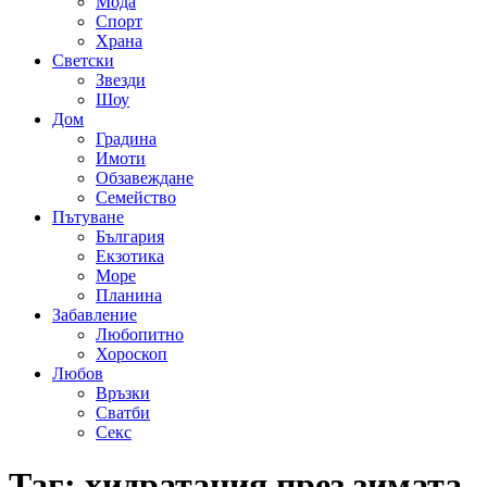
Мода
Спорт
Храна
Светски
Звезди
Шоу
Дом
Градина
Имоти
Обзавеждане
Семейство
Пътуване
България
Екзотика
Море
Планина
Забавление
Любопитно
Хороскоп
Любов
Връзки
Сватби
Секс
Таг:
хидратация през зимата