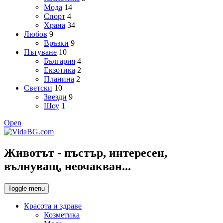
Мода
14
Спорт
4
Храна
34
Любов
9
Връзки
9
Пътуване
10
България
4
Екзотика
2
Планина
2
Светски
10
Звезди
9
Шоу
1
Open
Животът - пъстър, интересен,
вълнуващ, неочакван...
Toggle menu
Красота и здраве
Козметика