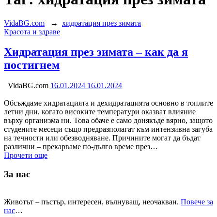
VidaBG.com
→
хидратация през зимата
Категория:
Красота и здраве
Хидратация през зимата – как да я
постигнем
VidaBG.com
16.01.2024
16.01.2024
Обсъждаме хидратацията и дехидратацията основно в топлите
летни дни, когато високите температури оказват влияние
върху организма ни. Това обаче е само донякъде вярно, защото
студените месеци също предразполагат към интензивна загуба
на течности или обезводняване. Причините могат да бъдат
различни – прекарваме по-дълго време през…
Прочети още
За нас
Животът – пъстър, интересен, вълнуващ, неочакван.
Повече за
нас
…