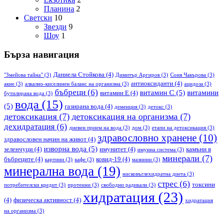
Планина
2
Светски
10
Звезди
9
Шоу
1
Бърза навигация
Даниела Стойкова
(4)
"Змейова тайна"
(3)
Димитър Аргиров
(3)
Соня Чакърова
(3)
антиоксиданти
(4)
акне
(3)
алкално-киселинен баланс на организма
(3)
ацидоза
(3)
бъбреци
(6)
витамин С
(5)
витамини
витамин Е
(4)
бутилирана вода
(3)
вода
(15)
(5)
газирана вода
(4)
деменция
(3)
детокс
(3)
детоксикация
(7)
детоксикация на организма
(7)
дехидратация
(6)
дневен прием на вода
(3)
дом
(3)
етапи на детоксикация
(3)
здравословно хранене
(10)
здравословен начин на живот
(4)
изворна вода
(5)
зеленчуци
(4)
имунитет
(4)
камъни в
имунна система
(3)
минерали
(7)
бъбреците
(4)
ковид-19
(4)
картини
(3)
кафе
(3)
мазнини
(3)
минерална вода
(19)
нисковъглехидратна диета
(3)
стрес
(6)
токсини
потребителски кредит
(3)
протеини
(3)
свободни радикали
(3)
хидратация
(23)
(4)
физическа активност
(4)
хидратация
на организма
(3)