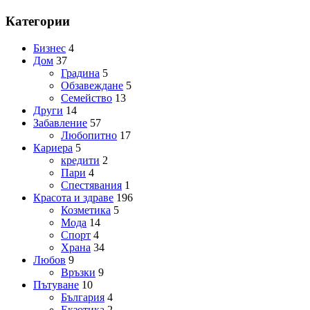
Категории
Бизнес
4
Дом
37
Градина
5
Обзавеждане
5
Семейство
13
Други
14
Забавление
57
Любопитно
17
Кариера
5
кредити
2
Пари
4
Спестявания
1
Красота и здраве
196
Козметика
5
Мода
14
Спорт
4
Храна
34
Любов
9
Връзки
9
Пътуване
10
България
4
Екзотика
2