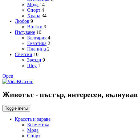
Мода
14
Спорт
4
Храна
34
Любов
9
Връзки
9
Пътуване
10
България
4
Екзотика
2
Планина
2
Светски
10
Звезди
9
Шоу
1
Open
Животът - пъстър, интересен, вълнуващ,
Toggle menu
Красота и здраве
Козметика
Мода
Спорт