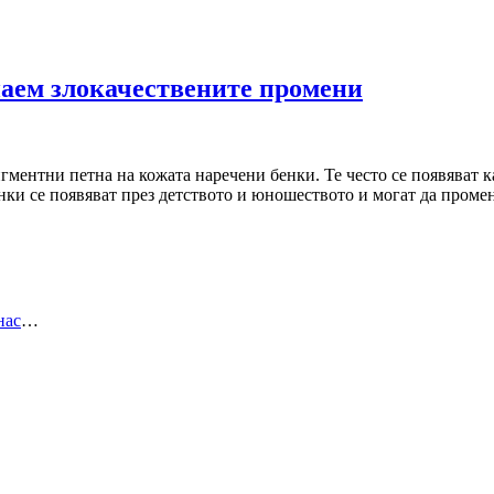
знаем злокачествените промени
гментни петна на кожата наречени бенки. Те често се появяват 
нки се появяват през детството и юношеството и могат да пром
нас
…