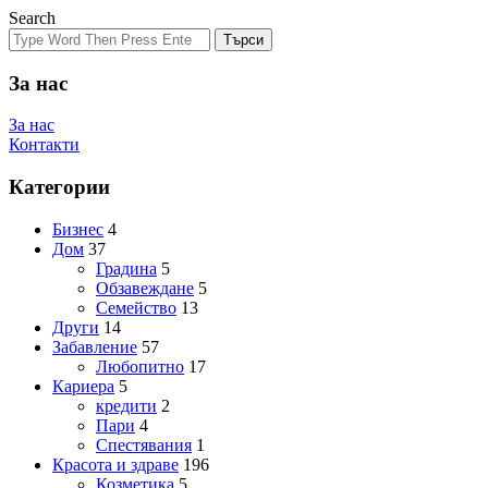
Search
Търси
За нас
За нас
Контакти
Категории
Бизнес
4
Дом
37
Градина
5
Обзавеждане
5
Семейство
13
Други
14
Забавление
57
Любопитно
17
Кариера
5
кредити
2
Пари
4
Спестявания
1
Красота и здраве
196
Козметика
5