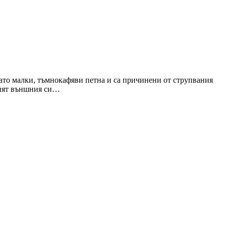
като малки, тъмнокафяви петна и са причинени от струпвания
енят външния си…