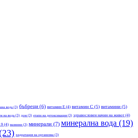
бъбреци
(6)
витамин С
(5)
витамини
(5)
витамин Е
(4)
ана вода
(3)
здравословен начин на живот
(4)
м на вода
(3)
дом
(3)
етапи на детоксикация
(3)
минерална вода
(19)
минерали
(7)
19
(4)
мазнини
(3)
(23)
хидратация на организма
(3)