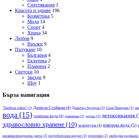
Спестявания
1
Красота и здраве
196
Козметика
5
Мода
14
Спорт
4
Храна
34
Любов
9
Връзки
9
Пътуване
10
България
4
Екзотика
2
Планина
2
Светски
10
Звезди
9
Шоу
1
Бърза навигация
Даниела Стойкова
(4)
"Змейова тайна"
(3)
Димитър Аргиров
(3)
Соня Чакърова
(3)
ак
вода
(15)
детоксикация
(
газирана вода
(4)
деменция
(3)
детокс
(3)
здравословно хранене
(10)
изворна вода
(5)
зеленчуци
(4)
нисковъглехидратна диета
(3)
потребителски кредит
(3)
протеини
(3)
свободни радикали