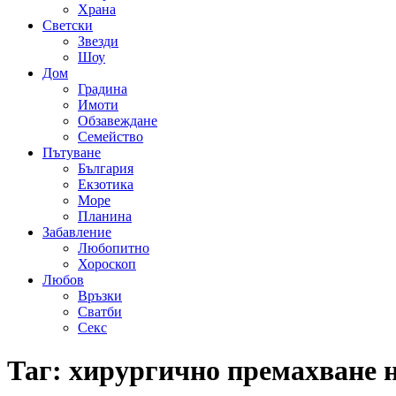
Храна
Светски
Звезди
Шоу
Дом
Градина
Имоти
Обзавеждане
Семейство
Пътуване
България
Екзотика
Море
Планина
Забавление
Любопитно
Хороскоп
Любов
Връзки
Сватби
Секс
Таг:
хирургично премахване н