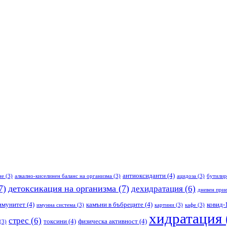
антиоксиданти
(4)
не
(3)
алкално-киселинен баланс на организма
(3)
ацидоза
(3)
бутилир
7)
детоксикация на организма
(7)
дехидратация
(6)
дневен прие
имунитет
(4)
камъни в бъбреците
(4)
ковид-
имунна система
(3)
картини
(3)
кафе
(3)
хидратация
стрес
(6)
токсини
(4)
физическа активност
(4)
(3)