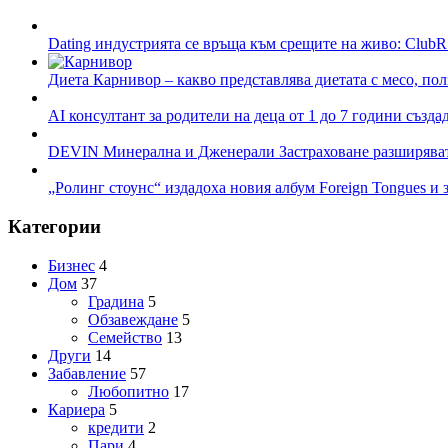
Dating индустрията се връща към срещите на живо: ClubR
Диета Карнивор – какво представлява диетата с месо, пол
AI консултант за родители на деца от 1 до 7 години създа
DEVIN Минерална и Дженерали Застраховане разширяват 
„Ролинг стоунс“ издадоха новия албум Foreign Tongues и 
Категории
Бизнес
4
Дом
37
Градина
5
Обзавеждане
5
Семейство
13
Други
14
Забавление
57
Любопитно
17
Кариера
5
кредити
2
Пари
4