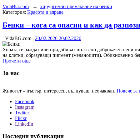
VidaBG.com
→
хирургично премахване на бенки
Категория:
Красота и здраве
Бенки – кога са опасни и как да разпо
VidaBG.com
20.02.2026
20.02.2026
Хората се раждат или придобиват по-късно доброкачествени пи
на клетки, образуващи пигмент (меланоцити). Обикновенно бе
Прочети още
За нас
Животът – пъстър, интересен, вълнуващ, неочакван.
Повече за 
Facebook
Instagram
Twitter
Flickr
LinkedIn
Последни публикации