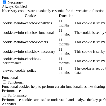
Necessary
Always Enabled
Necessary cookies are absolutely essential for the website to function
Cookie
Duration
11
cookielawinfo-checbox-analytics
This cookie is set b
months
11
cookielawinfo-checbox-functional
The cookie is set by
months
11
cookielawinfo-checbox-others
This cookie is set b
months
11
cookielawinfo-checkbox-necessary
This cookie is set b
months
cookielawinfo-checkbox-
11
This cookie is set b
performance
months
11
The cookie is set by
viewed_cookie_policy
months
data.
Functional
Functional
Functional cookies help to perform certain functionalities like sharing 
Performance
Performance
Performance cookies are used to understand and analyze the key perfor
Analytics