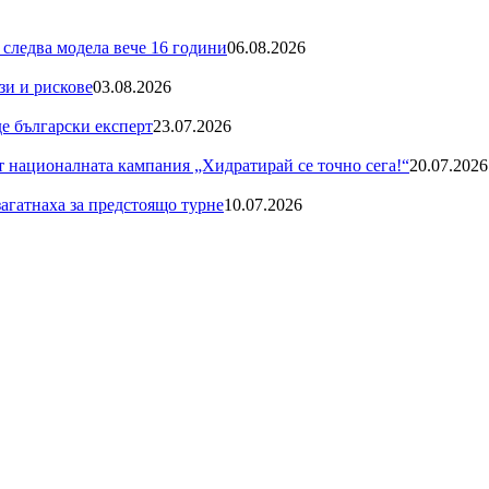
 следва модела вече 16 години
06.08.2026
зи и рискове
03.08.2026
де български експерт
23.07.2026
националната кампания „Хидратирай се точно сега!“
20.07.2026
загатнаха за предстоящо турне
10.07.2026