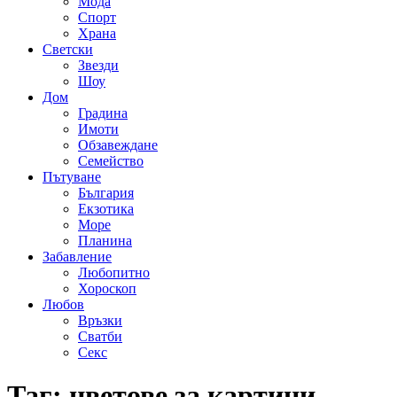
Мода
Спорт
Храна
Светски
Звезди
Шоу
Дом
Градина
Имоти
Обзавеждане
Семейство
Пътуване
България
Екзотика
Море
Планина
Забавление
Любопитно
Хороскоп
Любов
Връзки
Сватби
Секс
Таг:
цветове за картини