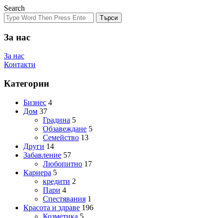
Search
Търси
За нас
За нас
Контакти
Категории
Бизнес
4
Дом
37
Градина
5
Обзавеждане
5
Семейство
13
Други
14
Забавление
57
Любопитно
17
Кариера
5
кредити
2
Пари
4
Спестявания
1
Красота и здраве
196
Козметика
5