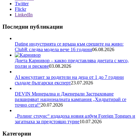
Twitter
Flickr
LinkedIn
Последни публикации
Dating индустрията се връща към срещите на живо:
ClubR следва модела вече 16 години
06.08.2026
Диета Карнивор – какво представлява диетата с месо,
ползи и рискове
03.08.2026
AI консултант за родители на деца от 1 до 7 години
създаде български експерт
23.07.2026
DEVIN Минерална и Дженерали Застраховане
разширяват националната кампания „Хидратирай се
точно сега!“
20.07.2026
„Ролинг стоунс“ издадоха новия албум Foreign Tongues и
загатнаха за предстоящо турне
10.07.2026
Категории