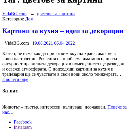
VidaBG.com
→
цветове за картини
Категория:
Дом
Картини за кухня – идеи за декорации
VidaBG.com
19.08.2021
06.04.2022
Казват, че няма как да приготвим вкусна храна, ако сме в
лошо настроение. Решения на проблема има много, но със
сигурност правилната декорация в помещението ще разведри
и освежи атмосферата. С подходящи картини за кухня и
трапезария ще се чувствате в свои води около тенджерата…
Прочети още
За нас
Животът – пъстър, интересен, вълнуващ, неочакван.
Повече за
нас
…
Facebook
Instagram