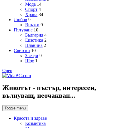
Мода
14
Спорт
4
Храна
34
Любов
9
Връзки
9
Пътуване
10
България
4
Екзотика
2
Планина
2
Светски
10
Звезди
9
Шоу
1
Open
Животът - пъстър, интересен,
вълнуващ, неочакван...
Toggle menu
Красота и здраве
Козметика