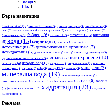
Звезди
9
Шоу
1
Бърза навигация
Даниела Стойкова
(4)
"Змейова тайна"
(3)
Димитър Аргиров
(3)
Соня Чакърова
(3)
антиоксиданти
(4)
акне
(3)
алкално-киселинен баланс на организма
(3)
ацидоза
(3)
бъбреци
(6)
витамин С
(5)
витамини
витамин Е
(4)
бутилирана вода
(3)
вода
(15)
(5)
газирана вода
(4)
деменция
(3)
детокс
(3)
детоксикация
(7)
детоксикация на организма
(7)
дехидратация
(6)
дневен прием на вода
(3)
дом
(3)
етапи на детоксикация
(3)
здравословно хранене
(10)
здравословен начин на живот
(4)
изворна вода
(5)
зеленчуци
(4)
имунитет
(4)
камъни в
имунна система
(3)
минерали
(7)
бъбреците
(4)
ковид-19
(4)
картини
(3)
кафе
(3)
мазнини
(3)
минерална вода
(19)
нисковъглехидратна диета
(3)
стрес
(6)
токсини
потребителски кредит
(3)
протеини
(3)
свободни радикали
(3)
хидратация
(23)
(4)
физическа активност
(4)
хидратация
на организма
(3)
Реклама