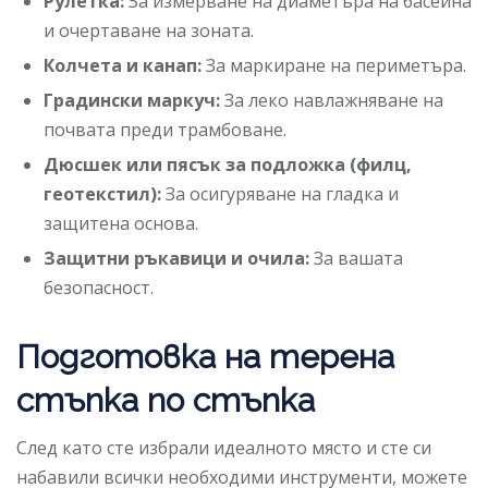
Рулетка:
За измерване на диаметъра на басейна
и очертаване на зоната.
Колчета и канап:
За маркиране на периметъра.
Градински маркуч:
За леко навлажняване на
почвата преди трамбоване.
Дюсшек или пясък за подложка (филц,
геотекстил):
За осигуряване на гладка и
защитена основа.
Защитни ръкавици и очила:
За вашата
безопасност.
Подготовка на терена
стъпка по стъпка
След като сте избрали идеалното място и сте си
набавили всички необходими инструменти, можете