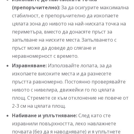
(препоръчително):
За да осигурите максимална
стабилност, е препоръчително да изкопаете
цялата зона до нивото на най-ниската точка на
периметъра, вместо да донасяте пръст за
запълване на ниските места. Запълването с
пръст може да доведе до слягане и
неравномерност с времето.
Изравняване:
Използвайте лопата, за да
изкопаете високите места и да разнесете
пръстта равномерно. Постоянно проверявайте
нивото с нивелира, движейки го по цялата
площ. Стремете се към отклонение не повече от
2-3 см на цялата площ.
Набиване и уплътняване:
След като сте
изравнили повърхността, леко навлажнете
почвата (без да я наводнявате) и я уплътнете