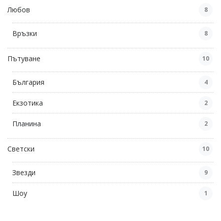
Любов
8
Връзки
8
Пътуване
10
България
4
Екзотика
2
Планина
2
Светски
10
Звезди
9
Шоу
1