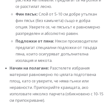
се разстилат лесно.
Фин пясък:
Слой от 5-10 см добре утъпкан
фин пясък (без камъчета) също е добра
опция. Уверете се, че пясъкът е равномерно
разпределен и абсолютно равен.
Подложки от пяна:
Някои производители
предлагат специални подложки от твърда
пяна, които осигуряват допълнителна
изолация и мекота.
Начин на полагане:
Разстелете избрания
материал равномерно по цялата подготвена
площ, като се уверите, че няма гънки или
неравности. Припокрийте краищата, ако
използвате няколко парчета (обикновено с 10-15
см припокриване).