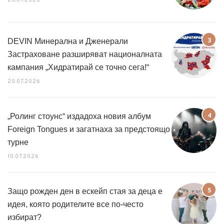
23.07.2026
DEVIN Минерална и Дженерали
Застраховане разширяват националната
кампания „Хидратирай се точно сега!“
20.07.2026
„Ролинг стоунс“ издадоха новия албум
Foreign Tongues и загатнаха за предстоящо
турне
10.07.2026
Защо рожден ден в ескейп стая за деца е
идея, която родителите все по-често
избират?