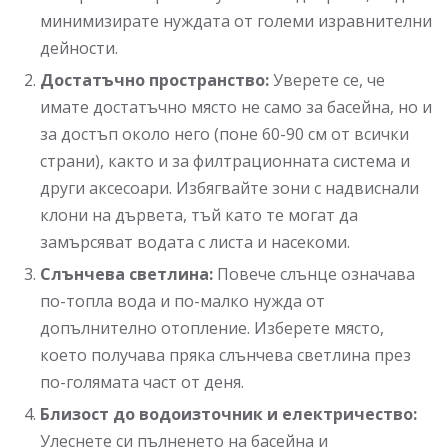
минимизирате нуждата от големи изравнителни
дейности.
Достатъчно пространство:
Уверете се, че
имате достатъчно място не само за басейна, но и
за достъп около него (поне 60-90 см от всички
страни), както и за филтрационната система и
други аксесоари. Избягвайте зони с надвиснали
клони на дървета, тъй като те могат да
замърсяват водата с листа и насекоми.
Слънчева светлина:
Повече слънце означава
по-топла вода и по-малко нужда от
допълнително отопление. Изберете място,
което получава пряка слънчева светлина през
по-голямата част от деня.
Близост до водоизточник и електричество:
Улеснете си пълненето на басейна и