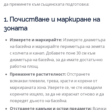
да преминете към същинската подготовка:
1. Почистване и маркиране на
зоната
Измерете и маркирайте:
Измерете диаметъра
на басейна и маркирайте периметъра на земята
с колчета и канап. Добавете поне 30 см към
диаметъра на басейна, за да имате достатъчно
работна площ.
Премахнете растителност:
Отстранете
всякакви плевели, трева, храсти и корени от
маркираната зона. Уверете се, че сте извадили
корените изцяло, за да не израснат отново и да
повредят дъното на басейна.
Отстранете камъни и остри предмети:
Всички