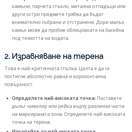
камъни, парчета стъкло, метални отпадъци или
други остри предмети трябва да бъдат
внимателно събрани и отстранени. Дори малък
камък може да пробие облицовката на басейна
под тежестта на водата.
2. Изравняване на терена
Това е най-критичната стъпка. Целта е да се
постигне абсолютно равна и хоризонтална
повърхност.
Определете най-високата точка:
Поставете
дълъг нивелир или рейка върху различни части
на маркираната зона. Определете най-високата
точка на терена.
Изкопайте до най-ниската точка