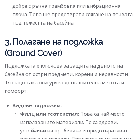
добре с ръчна трамбовка или вибрационна
плоча. Това ще предотврати слягане на почвата
под тежестта на басейна.
3. Полагане на подложка
(Ground Cover)
Подложката е ключова за защита на дъното на
басейна от остри предмети, корени и неравности.
Тя също така осигурява допълнителна мекота и
комфорт.
Видове подложки:
Филц или геотекстил:
Това са най-често
използваните материали. Те са здрави,
устойчиви на пробиване и предотвратяват
растежа на плевели. Предлагат се на ролки и