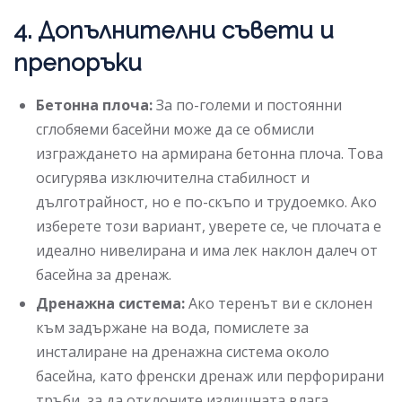
4. Допълнителни съвети и
препоръки
Бетонна плоча:
За по-големи и постоянни
сглобяеми басейни може да се обмисли
изграждането на армирана бетонна плоча. Това
осигурява изключителна стабилност и
дълготрайност, но е по-скъпо и трудоемко. Ако
изберете този вариант, уверете се, че плочата е
идеално нивелирана и има лек наклон далеч от
басейна за дренаж.
Дренажна система:
Ако теренът ви е склонен
към задържане на вода, помислете за
инсталиране на дренажна система около
басейна, като френски дренаж или перфорирани
тръби, за да отклоните излишната влага.