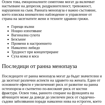
Освен това, емоционалните симптоми могат да включват
настъпване на депресия, раздразнителност, тревожност,
нарушения на съня. Ранната менопауза е важно състояние,
което изисква внимателно наблюдение и управление от
страна на засегнатите жени и техните здравни грижи.
Горещи вълни
Нощно изпотяване
Вагинална сухота
Безсъние
Промени в настроението
Намалено либидо
Трудност при концентриране
Суха кожа и коса
Последици от ранна менопауза
Последиците от ранна менопауза могат да бъдат значителни и
да засегнат различни аспекти на здравето на жената. Един от
основните ефекти е увеличеният риск от развитие на ранна
остеопороза и съответно по-високият риск от костни
фрактури. Освен това, раннoтo спиране на функцията на
яйчниците може да доведе до увеличен риск от сърдечно-
съдови заболявания поради намалени нива на естроген, което