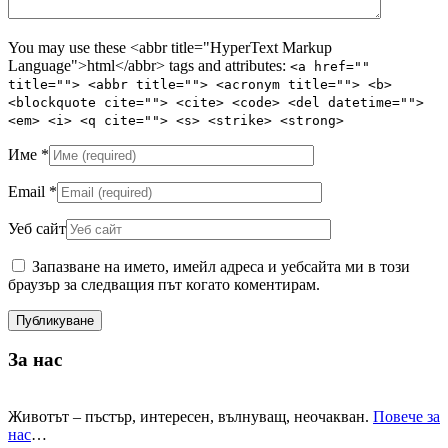
You may use these <abbr title="HyperText Markup
Language">html</abbr> tags and attributes:
<a href=""
title=""> <abbr title=""> <acronym title=""> <b>
<blockquote cite=""> <cite> <code> <del datetime="">
<em> <i> <q cite=""> <s> <strike> <strong>
Име
*
Email
*
Уеб сайт
Запазване на името, имейл адреса и уебсайта ми в този
браузър за следващия път когато коментирам.
За нас
Животът – пъстър, интересен, вълнуващ, неочакван.
Повече за
нас
…