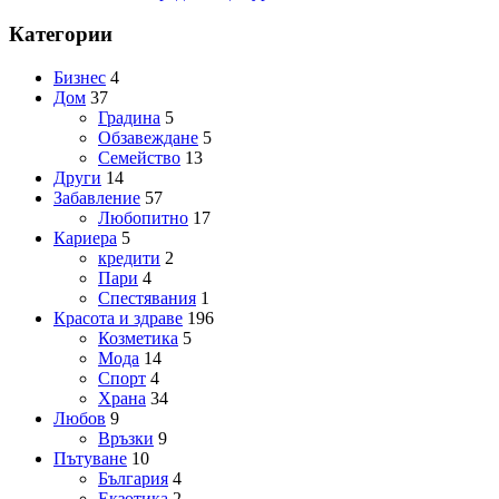
Категории
Бизнес
4
Дом
37
Градина
5
Обзавеждане
5
Семейство
13
Други
14
Забавление
57
Любопитно
17
Кариера
5
кредити
2
Пари
4
Спестявания
1
Красота и здраве
196
Козметика
5
Мода
14
Спорт
4
Храна
34
Любов
9
Връзки
9
Пътуване
10
България
4
Екзотика
2