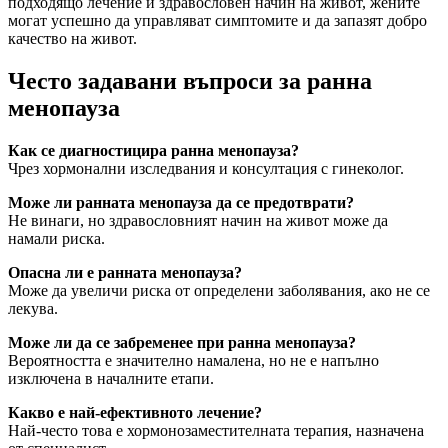
подходящо лечение и здравословен начин на живот, жените
могат успешно да управляват симптомите и да запазят добро
качество на живот.
Често задавани въпроси за ранна
менопауза
Как се диагностицира ранна менопауза?
Чрез хормонални изследвания и консултация с гинеколог.
Може ли ранната менопауза да се предотврати?
Не винаги, но здравословният начин на живот може да
намали риска.
Опасна ли е ранната менопауза?
Може да увеличи риска от определени заболявания, ако не се
лекува.
Може ли да се забременее при ранна менопауза?
Вероятността е значително намалена, но не е напълно
изключена в началните етапи.
Какво е най-ефективното лечение?
Най-често това е хормонозаместителната терапия, назначена