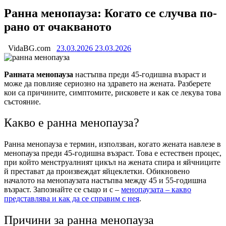
Ранна менопауза: Когато се случва по-
рано от очакваното
VidaBG.com
23.03.2026
23.03.2026
Ранната менопауза
настъпва преди 45-годишна възраст и
може да повлияе сериозно на здравето на жената. Разберете
кои са причините, симптомите, рисковете и как се лекува това
състояние.
Какво е ранна менопауза?
Ранна менопауза е термин, използван, когато жената навлезе в
менопауза преди 45-годишна възраст. Това е естествен процес,
при който менструалният цикъл на жената спира и яйчниците
й престават да произвеждат яйцеклетки. Обикновено
началото на менопаузата настъпва между 45 и 55-годишна
възраст. Запознайте се също и с –
менопаузата – какво
представлява и как да се справим с нея
.
Причини за ранна менопауза