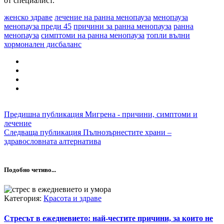
от специалист.
женско здраве
лечение на ранна менопауза
менопауза
менопауза преди 45
причини за ранна менопауза
ранна
менопауза
симптоми на ранна менопауза
топли вълни
хормонален дисбаланс
Предишна публикация
Мигрена - причини, симптоми и
лечение
Следваща публикация
Пълнозърнестите храни –
здравословната алтернатива
Подобно четиво...
Категория:
Красота и здраве
Стресът в ежедневието: най-честите причини, за които не