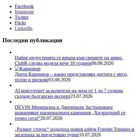
Facebook
Instagram
Twitter
Flickr
LinkedIn
Последни публикации
Dating индустрията се връща към срещите на живо:
ClubR следва модела вече 16 години
06.08.2026
Диета Карнивор – какво представлява диетата с месо,
ползи и рискове
03.08.2026
AI консултант за родители на деца от 1 до 7 години
създаде български експерт
23.07.2026
DEVIN Минерална и Дженерали Застраховане
разширяват националната кампания „Хидратирай се
точно сега!“
20.07.2026
„Ролинг стоунс“ издадоха новия албум Foreign Tongues и
загатнаха за предстоящо турне
10.07.2026