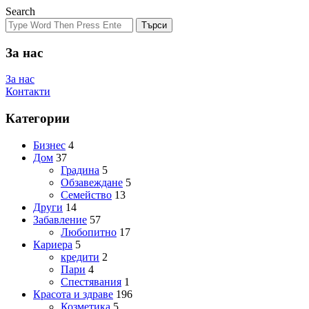
Search
Търси
За нас
За нас
Контакти
Категории
Бизнес
4
Дом
37
Градина
5
Обзавеждане
5
Семейство
13
Други
14
Забавление
57
Любопитно
17
Кариера
5
кредити
2
Пари
4
Спестявания
1
Красота и здраве
196
Козметика
5