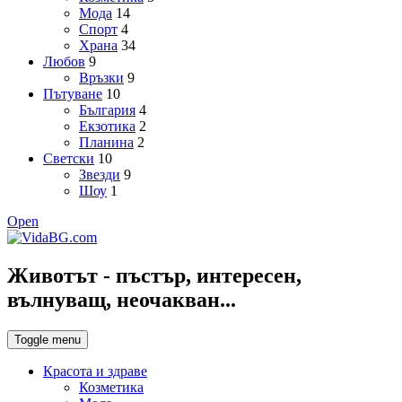
Мода
14
Спорт
4
Храна
34
Любов
9
Връзки
9
Пътуване
10
България
4
Екзотика
2
Планина
2
Светски
10
Звезди
9
Шоу
1
Open
Животът - пъстър, интересен,
вълнуващ, неочакван...
Toggle menu
Красота и здраве
Козметика