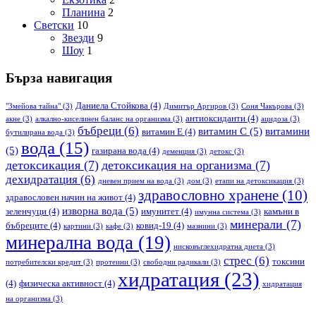
Планина
2
Светски
10
Звезди
9
Шоу
1
Бърза навигация
Даниела Стойкова
(4)
"Змейова тайна"
(3)
Димитър Аргиров
(3)
Соня Чакърова
(3)
антиоксиданти
(4)
акне
(3)
алкално-киселинен баланс на организма
(3)
ацидоза
(3)
бъбреци
(6)
витамин С
(5)
витамини
витамин Е
(4)
бутилирана вода
(3)
вода
(15)
(5)
газирана вода
(4)
деменция
(3)
детокс
(3)
детоксикация
(7)
детоксикация на организма
(7)
дехидратация
(6)
дневен прием на вода
(3)
дом
(3)
етапи на детоксикация
(3)
здравословно хранене
(10)
здравословен начин на живот
(4)
изворна вода
(5)
зеленчуци
(4)
имунитет
(4)
камъни в
имунна система
(3)
минерали
(7)
бъбреците
(4)
ковид-19
(4)
картини
(3)
кафе
(3)
мазнини
(3)
минерална вода
(19)
нисковъглехидратна диета
(3)
стрес
(6)
токсини
потребителски кредит
(3)
протеини
(3)
свободни радикали
(3)
хидратация
(23)
(4)
физическа активност
(4)
хидратация
на организма
(3)