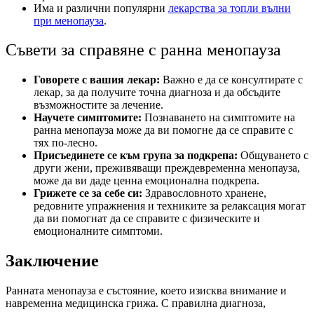
Има и различни популярни
лекарства за топли вълни
при менопауза
.
Съвети за справяне с ранна менопауза
Говорете с вашия лекар:
Важно е да се консултирате с
лекар, за да получите точна диагноза и да обсъдите
възможностите за лечение.
Научете симптомите:
Познаването на симптомите на
ранна менопауза може да ви помогне да се справите с
тях по-лесно.
Присъединете се към група за подкрепа:
Общуването с
други жени, преживяващи преждевременна менопауза,
може да ви даде ценна емоционална подкрепа.
Грижете се за себе си:
Здравословното хранене,
редовните упражнения и техниките за релаксация могат
да ви помогнат да се справите с физическите и
емоционалните симптоми.
Заключение
Ранната менопауза е състояние, което изисква внимание и
навременна медицинска грижа. С правилна диагноза,