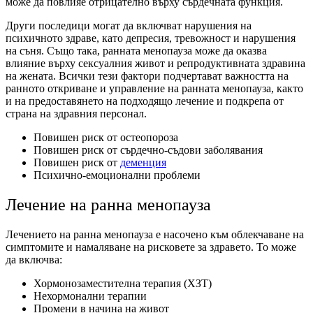
може да повлияе отрицателно върху сърдечната функция.
Други последици могат да включват нарушения на
психичното здраве, като депресия, тревожност и нарушения
на съня. Също така, ранната менопауза може да оказва
влияние върху сексуалния живот и репродуктивната здравина
на жената. Всички тези фактори подчертават важността на
ранното откриване и управление на ранната менопауза, както
и на предоставянето на подходящо лечение и подкрепа от
страна на здравния персонал.
Повишен риск от остеопороза
Повишен риск от сърдечно-съдови заболявания
Повишен риск от
деменция
Психично-емоционални проблеми
Лечение на ранна менопауза
Лечението на ранна менопауза е насочено към облекчаване на
симптомите и намаляване на рисковете за здравето. То може
да включва:
Хормонозаместителна терапия (ХЗТ)
Нехормонални терапии
Промени в начина на живот