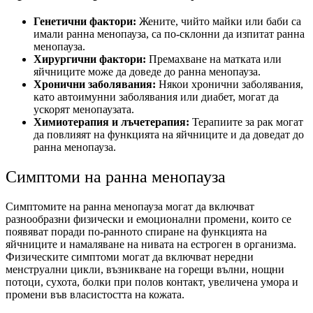
Генетични фактори:
Жените, чийто майки или баби са
имали ранна менопауза, са по-склонни да изпитат ранна
менопауза.
Хирургични фактори:
Премахване на матката или
яйчниците може да доведе до ранна менопауза.
Хронични заболявания:
Някои хронични заболявания,
като автоимунни заболявания или диабет, могат да
ускорят менопаузата.
Химиотерапия и лъчетерапия:
Терапиите за рак могат
да повлияят на функцията на яйчниците и да доведат до
ранна менопауза.
Симптоми на ранна менопауза
Симптомите на ранна менопауза могат да включват
разнообразни физически и емоционални промени, които се
появяват поради по-ранното спиране на функцията на
яйчниците и намаляване на нивата на естроген в организма.
Физическите симптоми могат да включват нередни
менструални цикли, възникване на горещи вълни, нощни
потоци, сухота, болки при полов контакт, увеличена умора и
промени във власистостта на кожата.