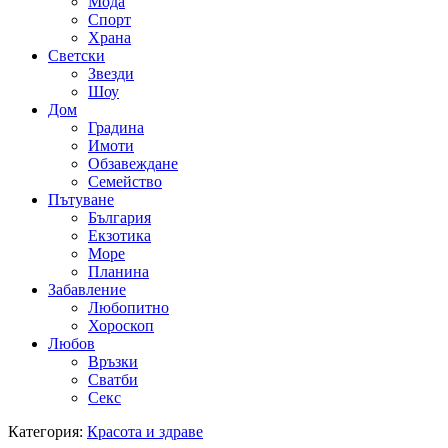
Мода
Спорт
Храна
Светски
Звезди
Шоу
Дом
Градина
Имоти
Обзавеждане
Семейство
Пътуване
България
Екзотика
Море
Планина
Забавление
Любопитно
Хороскоп
Любов
Връзки
Сватби
Секс
Категория:
Красота и здраве