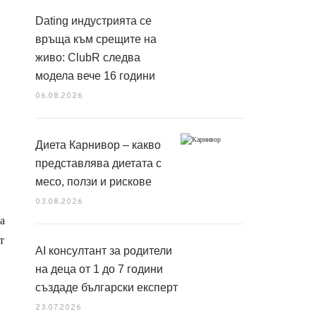
Dating индустрията се
връща към срещите на
живо: ClubR следва
модела вече 16 години
06.08.2026
Диета Карнивор – какво
представлява диетата с
месо, ползи и рискове
03.08.2026
а
т
AI консултант за родители
на деца от 1 до 7 години
създаде български експерт
23.07.2026