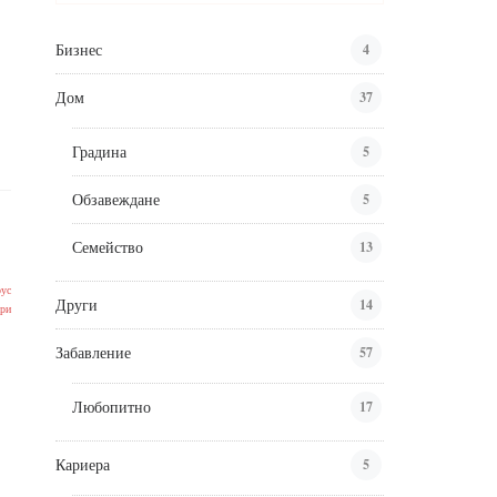
Бизнес
4
Дом
37
Градина
5
Обзавеждане
5
Семейство
13
Други
14
Забавление
57
Любопитно
17
Кариера
5