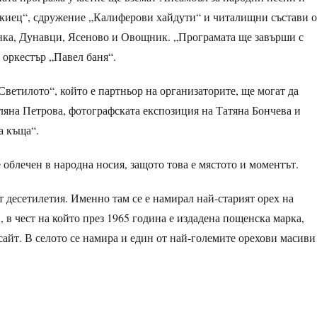
акиец“, сдружение „Калиферови хайдути“ и читалищни състави о
нка, Дунавци, Ясеново и Овощник. „Програмата ще завърши с
 оркестър „Павел баня“.
ветилото“, който е партньор на организаторите, ще могат да
ляна Петрова, фотографската експозиция на Татяна Бончева и
а къща“.
 облечен в народна носия, защото това е мястото и моментът.
т десетилетия. Именно там се е намирал най-старият орех на
 в чест на който през 1965 година е издадена пощенска марка,
айт. В селото се намира и един от най-големите орехови масиви