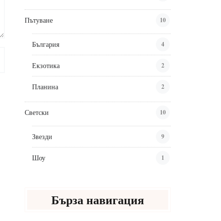
Пътуване
10
България
4
Екзотика
2
Планина
2
Светски
10
Звезди
9
Шоу
1
Бърза навигация