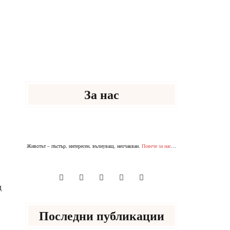
За нас
Животът – пъстър, интересен, вълнуващ, неочакван.
Повече за нас
…
д
Последни публикации