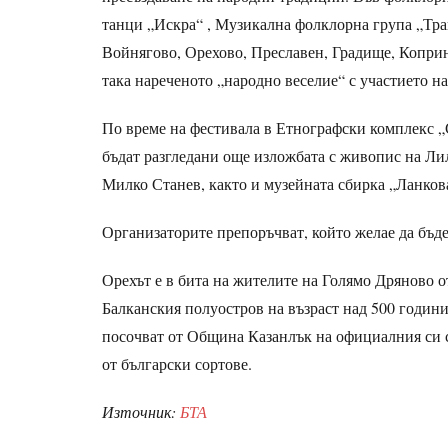
танци „Искра“ , Музикална фолклорна група „Тр
Войнягово, Орехово, Преславен, Градище, Копри
така нареченото „народно веселие“ с участието на
По време на фестивала в Етнографски комплекс „С
бъдат разгледани още изложбата с живопис на Ли
Милко Станев, както и музейната сбирка „Ланков
Организаторите препоръчват, който желае да бъде
Орехът е в бита на жителите на Голямо Дряново о
Балканския полуостров на възраст над 500 години,
посочват от Община Казанлък на официалния си с
от български сортове.
Източник:
БТА