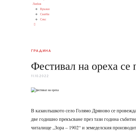
Любов
Връзки
Сватби
Секс
ГРАДИНА
Фестивал на ореха се
11.10.2022
В казанлъшкото село Голямо Дряново се провежда
две годишно прекъсване през тази година събитие
читалище „Зора – 1902“ и земеделския производит