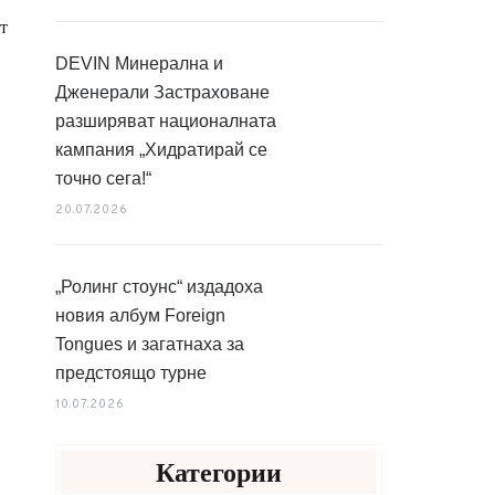
т
DEVIN Минерална и
Дженерали Застраховане
разширяват националната
кампания „Хидратирай се
точно сега!“
20.07.2026
„Ролинг стоунс“ издадоха
новия албум Foreign
Tongues и загатнаха за
предстоящо турне
10.07.2026
Категории