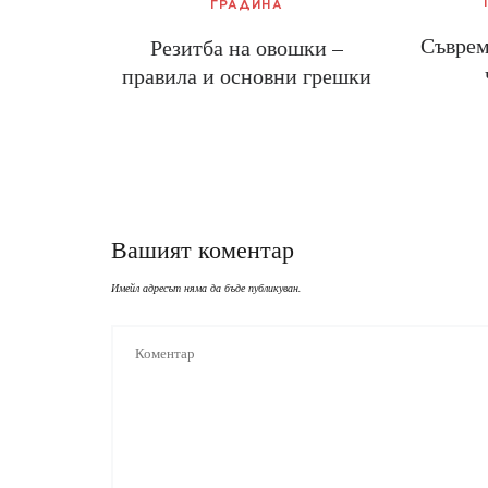
ГРАДИНА
Съврем
Резитба на овошки –
правила и основни грешки
Вашият коментар
Имейл адресът няма да бъде публикуван.