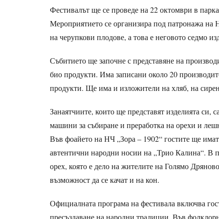
Фестивалът ще се проведе на 22 октомври в парка
Мероприятието се организира под патронажа на 
на черупкови плодове, а това е неговото седмо из
Събитието ще започне с представяне на производи
био продукти. Има записани около 20 производите
продукти. Ще има и изложители на хляб, на сирен
Занаятчиите, които ще представят изделията си, с
машини за събиране и преработка на орехи и леш
Във фоайето на НЧ „Зора – 1902“ гостите ще имат
автентични народни носии на „Трио Калина“. В п
орех, която е дело на жителите на Голямо Дряново
възможност да се качат и на кон.
Официалната програма на фестивала включва гост
пресъздаване на народни традиции. Във фолклорн