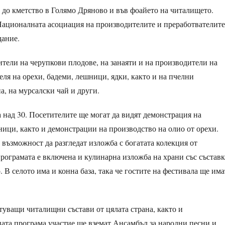
 до кметство в Голямо Дряново и във фоайето на читалището.
Националната асоциация на производителите и преработвателите
дание.
тели на черупкови плодове, на занаяти и на производители на
ля на орехи, бадеми, лешници, ядки, както и на пчелни
а, на мурсалски чай и други.
а над 30. Посетителите ще могат да видят демонстрация на
ници, както и демонстрации на производство на олио от орехи.
 възможност да разгледат изложба с богатата колекция от
рограмата е включена и кулинарна изложба на храни със съставк
. В селото има и конна база, така че гостите на фестивала ще има
уващи читалищни състави от цялата страна, както и
ата програма участие ще вземат Ансамбъл за народни песни и