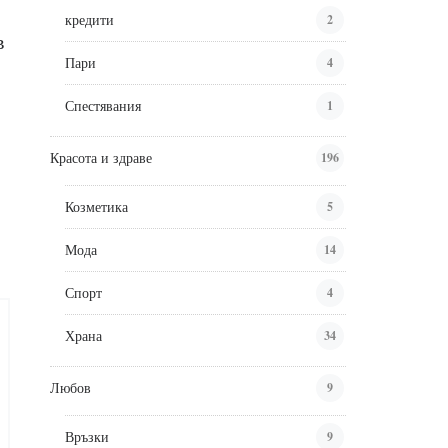
кредити
2
в
Пари
4
Спестявания
1
Красота и здраве
196
Козметика
5
Мода
14
Спорт
4
Храна
34
Любов
9
Връзки
9