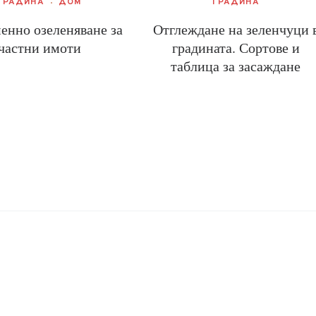
ГРАДИНА
ДОМ
ГРАДИНА
енно озеленяване за
Отглеждане на зеленчуци 
частни имоти
градината. Сортове и
таблица за засаждане