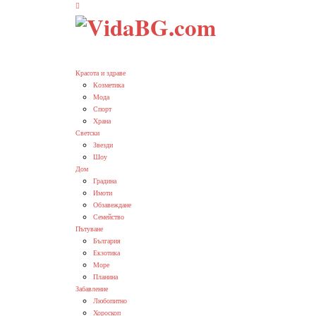
Красота и здраве
Козметика
Мода
Спорт
Храна
Светски
Звезди
Шоу
Дом
Градина
Имоти
Обзавеждане
Семейство
Пътуване
България
Екзотика
Море
Планина
Забавление
Любопитно
Хороскоп