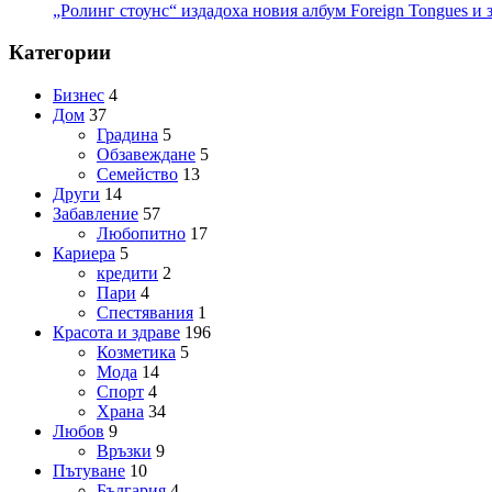
„Ролинг стоунс“ издадоха новия албум Foreign Tongues и 
Категории
Бизнес
4
Дом
37
Градина
5
Обзавеждане
5
Семейство
13
Други
14
Забавление
57
Любопитно
17
Кариера
5
кредити
2
Пари
4
Спестявания
1
Красота и здраве
196
Козметика
5
Мода
14
Спорт
4
Храна
34
Любов
9
Връзки
9
Пътуване
10
България
4