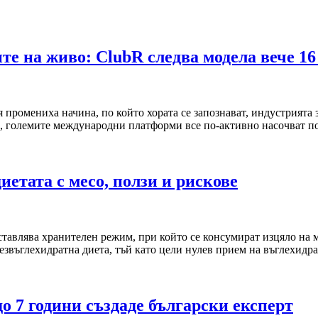
те на живо: ClubR следва модела вече 16
ия промениха начина, по който хората се запознават, индустрията
а), големите международни платформи все по-активно насочват 
етата с месо, ползи и рискове
дставлява хранителен режим, при който се консумират изцяло на
безвъглехидратна диета, тъй като цели нулев прием на въглехидр
до 7 години създаде български експерт