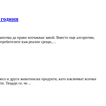
 години
 започва да прави неочакван завой. Вместо още алгоритми,
потребителите към реални срещи,…
 месо и други животински продукти, като изключват всички
ати. Твърди се, че…