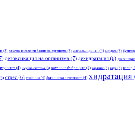
антиоксиданти
(4)
не
(3)
алкално-киселинен баланс на организма
(3)
ацидоза
(3)
бутилир
7)
детоксикация на организма
(7)
дехидратация
(6)
дневен прие
имунитет
(4)
камъни в бъбреците
(4)
ковид-
имунна система
(3)
картини
(3)
кафе
(3)
хидратация
стрес
(6)
токсини
(4)
физическа активност
(4)
(3)