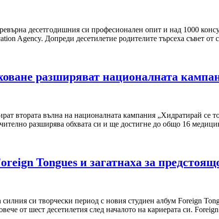
евърна десетгодишния си професионален опит и над 1000 консул
ation Agency. Допреди десетилетие родителите търсеха съвет от
оване разширяват националната кампани
т втората вълна на националната кампания „Хидратирай се точн
чително разширява обхвата си и ще достигне до общо 16 медиц
oreign Tongues и загатнаха за предстоящ
силния си творчески период с новия студиен албум Foreign Tong
овече от шест десетилетия след началото на кариерата си. Foreig