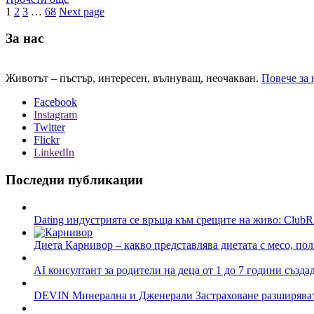
1
2
3
…
68
Next page
За нас
Животът – пъстър, интересен, вълнуващ, неочакван.
Повече за 
Facebook
Instagram
Twitter
Flickr
LinkedIn
Последни публикации
Dating индустрията се връща към срещите на живо: ClubR
Диета Карнивор – какво представлява диетата с месо, пол
AI консултант за родители на деца от 1 до 7 години създа
DEVIN Минерална и Дженерали Застраховане разширяват 