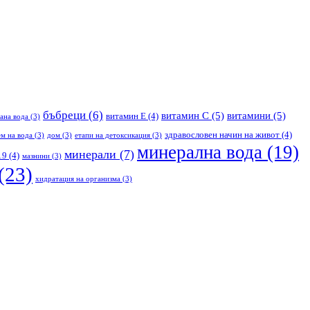
бъбреци
(6)
витамин С
(5)
витамини
(5)
витамин Е
(4)
ана вода
(3)
здравословен начин на живот
(4)
м на вода
(3)
дом
(3)
етапи на детоксикация
(3)
минерална вода
(19)
минерали
(7)
19
(4)
мазнини
(3)
(23)
хидратация на организма
(3)