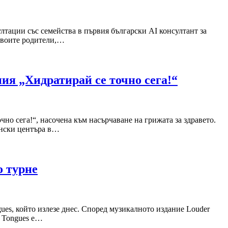
тации със семейства в първия български AI консултант за
 своите родители,…
я „Хидратирай се точно сега!“
о сега!“, насочена към насърчаване на грижата за здравето.
ински центъра в…
о турне
ues, който излезе днес. Според музикалното издание Louder
n Tongues е…