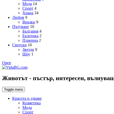
Мода
14
Спорт
4
Храна
34
Любов
9
Връзки
9
Пътуване
10
България
4
Екзотика
2
Планина
2
Светски
10
Звезди
9
Шоу
1
Open
Животът - пъстър, интересен, вълнуващ,
Toggle menu
Красота и здраве
Козметика
Мода
Спорт