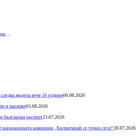
нас
…
 следва модела вече 16 години
06.08.2026
зи и рискове
03.08.2026
де български експерт
23.07.2026
националната кампания „Хидратирай се точно сега!“
20.07.2026