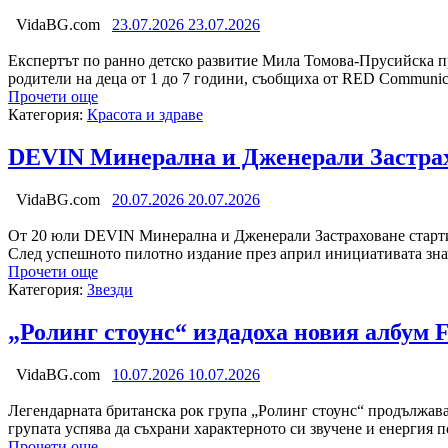
VidaBG.com
23.07.2026
23.07.2026
Експертът по ранно детско развитие Мила Томова-Прусийска пр
родители на деца от 1 до 7 години, съобщиха от RED Communic
Прочети още
Категория:
Красота и здраве
DEVIN Минерална и Дженерали Застрах
VidaBG.com
20.07.2026
20.07.2026
От 20 юли DEVIN Минерална и Дженерали Застраховане стартира
След успешното пилотно издание през април инициативата зна
Прочети още
Категория:
Звезди
„Ролинг стоунс“ издадоха новия албум F
VidaBG.com
10.07.2026
10.07.2026
Легендарната британска рок група „Ролинг стоунс“ продължава 
групата успява да съхрани характерното си звучене и енергия п
Прочети още