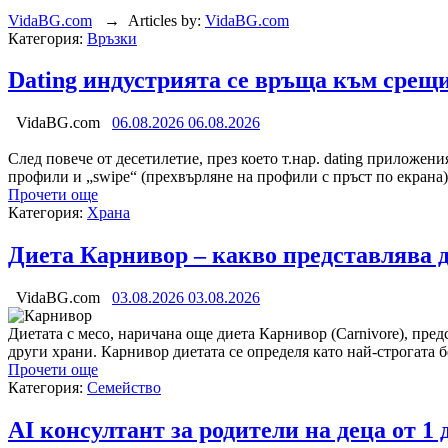
VidaBG.com
→
Articles by:
VidaBG.com
Категория:
Връзки
Dating индустрията се връща към срещи
VidaBG.com
06.08.2026
06.08.2026
След повече от десетилетие, през което т.нар. dating приложен
профили и „swipe“ (прехвърляне на профили с пръст по екран
Прочети още
Категория:
Храна
Диета Карнивор – какво представлява ди
VidaBG.com
03.08.2026
03.08.2026
Диетата с месо, наричана още диета Карнивор (Carnivore), пре
други храни. Карнивор диетата се определя като най-строгата 
Прочети още
Категория:
Семейство
AI консултант за родители на деца от 1 