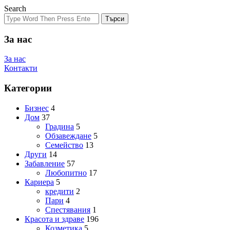
Search
Търси
За нас
За нас
Контакти
Категории
Бизнес
4
Дом
37
Градина
5
Обзавеждане
5
Семейство
13
Други
14
Забавление
57
Любопитно
17
Кариера
5
кредити
2
Пари
4
Спестявания
1
Красота и здраве
196
Козметика
5