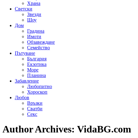
Храна
Светски
Звезди
Шоу
Дом
Градина
Имоти
Обзавеждане
Семейство
Пътуване
България
Екзотика
Море
Планина
Забавление
Любопитно
Хороскоп
Любов
Връзки
Сватби
Секс
Author Archives:
VidaBG.com