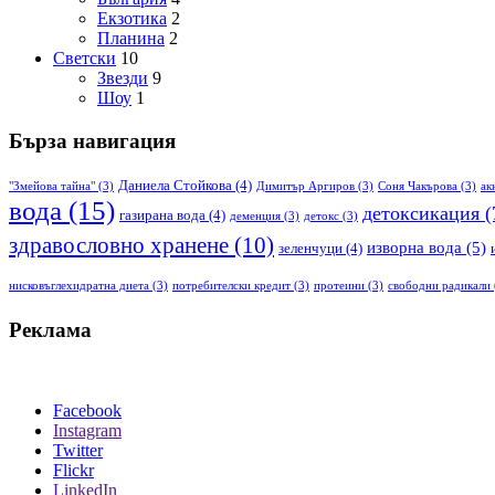
Екзотика
2
Планина
2
Светски
10
Звезди
9
Шоу
1
Бърза навигация
Даниела Стойкова
(4)
"Змейова тайна"
(3)
Димитър Аргиров
(3)
Соня Чакърова
(3)
ак
вода
(15)
детоксикация
(
газирана вода
(4)
деменция
(3)
детокс
(3)
здравословно хранене
(10)
изворна вода
(5)
зеленчуци
(4)
нисковъглехидратна диета
(3)
потребителски кредит
(3)
протеини
(3)
свободни радикали
Реклама
Facebook
Instagram
Twitter
Flickr
LinkedIn