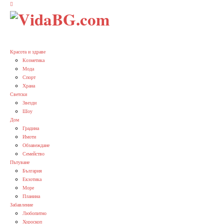
Красота и здраве
Козметика
Мода
Спорт
Храна
Светски
Звезди
Шоу
Дом
Градина
Имоти
Обзавеждане
Семейство
Пътуване
България
Екзотика
Море
Планина
Забавление
Любопитно
Хороскоп