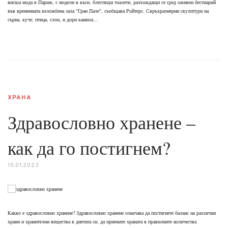
висша мода в Париж, с модели в къси, блестящи тоалети, разхождащи се сред оживен бестиарий
във временната изложбена зала "Гран Пале", съобщава Ройтерс. Свръхразмерни скулптури на
сърна, куче, птица, слон, и дори камила…
ХРАНА
Здравословно хранене –
как да го постигнем?
10.01.2023
Какво е здравословно хранене? Здравословно хранене означава да постигнете баланс на различни
храни и хранителни вещества в диетата си, да приемате храната в правилните количества