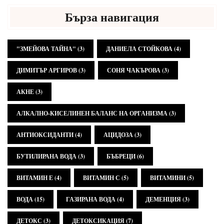
Бърза навигация
"ЗМЕЙОВА ТАЙНА"
(3)
ДАНИЕЛА СТОЙКОВА
(4)
ДИМИТЪР АРГИРОВ
(3)
СОНЯ ЧАКЪРОВА
(3)
АКНЕ
(3)
АЛКАЛНО-КИСЕЛИНЕН БАЛАНС НА ОРГАНИЗМА
(3)
АНТИОКСИДАНТИ
(4)
АЦИДОЗА
(3)
БУТИЛИРАНА ВОДА
(3)
БЪБРЕЦИ
(6)
ВИТАМИН Е
(4)
ВИТАМИН С
(5)
ВИТАМИНИ
(5)
ВОДА
(15)
ГАЗИРАНА ВОДА
(4)
ДЕМЕНЦИЯ
(3)
ДЕТОКС
(3)
ДЕТОКСИКАЦИЯ
(7)