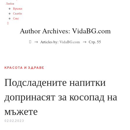
Любов
Връзки
Сватби
Секс
Author Archives:
VidaBG.com
→
→
Articles by:
VidaBG.com
Стр. 55
КРАСОТА И ЗДРАВЕ
Подсладените напитки
допринасят за косопад на
мъжете
02.02.2023