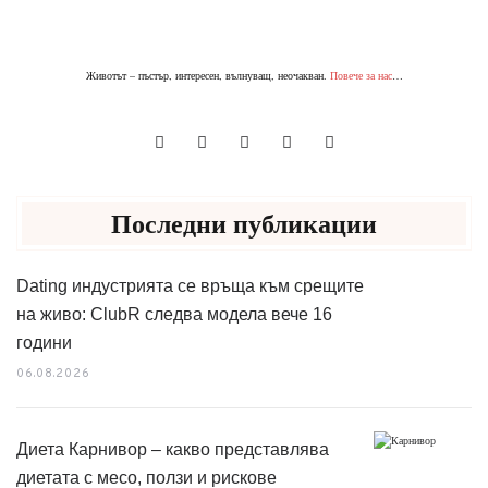
Животът – пъстър, интересен, вълнуващ, неочакван.
Повече за нас
…
Последни публикации
Dating индустрията се връща към срещите
на живо: ClubR следва модела вече 16
години
06.08.2026
Диета Карнивор – какво представлява
диетата с месо, ползи и рискове