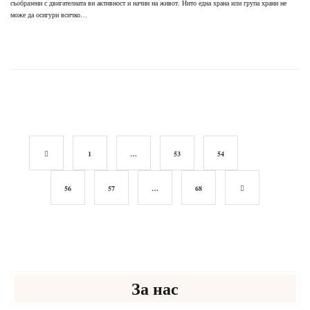
съобразени с двигателната ви активност и начин на живот. Нито една храна или група храни не
може да осигури всичко…
1
…
53
54
55
56
57
…
68
За нас