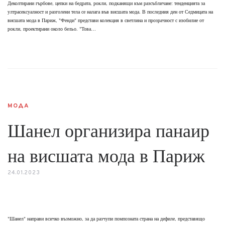
Деколтирани гърбове, цепки на бедрата, рокли, подканящи към разсъбличане: тенденцията за
ултрасексуалност и разголени тела се налага във висшата мода. В последния ден от Седмицата на
висшата мода в Париж, "Фенди" представи колекция в светлина и прозрачност с изобилие от
рокли, проектирани около бельо. "Това…
МОДА
Шанел организира панаир
на висшата мода в Париж
24.01.2023
"Шанел" направи всичко възможно, за да разчупи помпозната страна на дефиле, представящо