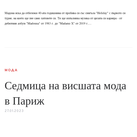
Мадона иска да отбележи 40-ата годишнина от пробива си със сингъла "Holiday" с първото си
турне, на което ще пее само хитовете си. Тя ще изпълнява музика от цялата си кариера - от
дебютния албум "Madonna" от 1983 г. до "Madame X" от 2019 г.…
МОДА
Седмица на висшата мода
в Париж
27.01.2023