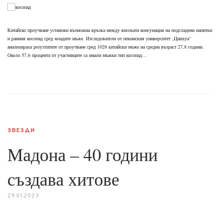
Китайско проучване установи възможна връзка между високата консумация на подсладени напитки
и ранния косопад сред младите мъже. Изследователи от пекинския университет „Цинхуа“
анализираха резултатите от проучване сред 1028 китайски мъже на средна възраст 27,8 години.
Около 57,6 процента от участниците са имали мъжки тип косопад…
ЗВЕЗДИ
Мадона – 40 години
създава хитове
29.01.2023