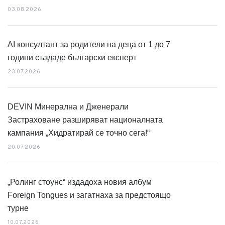
03.08.2026
AI консултант за родители на деца от 1 до 7
години създаде български експерт
23.07.2026
DEVIN Минерална и Дженерали
Застраховане разширяват националната
кампания „Хидратирай се точно сега!“
20.07.2026
„Ролинг стоунс“ издадоха новия албум
Foreign Tongues и загатнаха за предстоящо
турне
10.07.2026