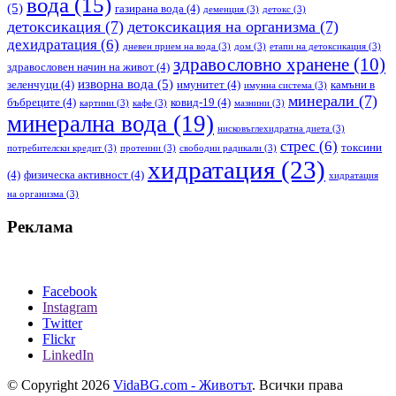
вода
(15)
(5)
газирана вода
(4)
деменция
(3)
детокс
(3)
детоксикация
(7)
детоксикация на организма
(7)
дехидратация
(6)
дневен прием на вода
(3)
дом
(3)
етапи на детоксикация
(3)
здравословно хранене
(10)
здравословен начин на живот
(4)
изворна вода
(5)
зеленчуци
(4)
имунитет
(4)
камъни в
имунна система
(3)
минерали
(7)
бъбреците
(4)
ковид-19
(4)
картини
(3)
кафе
(3)
мазнини
(3)
минерална вода
(19)
нисковъглехидратна диета
(3)
стрес
(6)
токсини
потребителски кредит
(3)
протеини
(3)
свободни радикали
(3)
хидратация
(23)
(4)
физическа активност
(4)
хидратация
на организма
(3)
Реклама
Facebook
Instagram
Twitter
Flickr
LinkedIn
© Copyright 2026
VidaBG.com - Животът
. Всички права