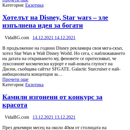
Категория:
Екзотика
Хотелът на Disney, Star wars – зле
изпълнена идея за богати
VidaBG.com
14.12.2021
14.12.2021
В продължение на години Disney рекламира своя мега-скъп,
хотел Star Wars в Walt Disney World. Но сега, с наближаването
на датата на откриването му, феновете се притесняват, че
луксозният космически курорт е най-новата глупост на
Дисни, съобщава сайтът SFGATE. Galactic Starcruiser е най-
амбициозната концепция за…
Прочети още
Категория:
Екзотика
Камили изгонени от конкурс за
красота
VidaBG.com
13.12.2021
13.12.2021
През декември месец на около 40км от столицата на