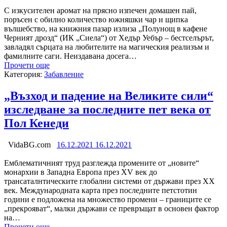
С изкусителен аромат на прясно изпечен домашен пай,
поръсен с обилно количество южняшки чар и щипка
вълшебство, на книжния пазар излиза „Полунощ в кафене
Черният дрозд“ (ИК „Сиела“) от Хедър Уебър – бестселърът,
завладял сърцата на любителите на магическия реализъм и
фамилните саги. Неиздавана досега…
Прочети още
Категория:
Забавление
„Възход и падение на Великите сили“
изследване за последните пет века от
Пол Кенеди
VidaBG.com
16.12.2021
16.12.2021
Емблематичният труд разглежда промените от „новите“
монархии в Западна Европа през XV век до
трансаталнтическите глобални системи от държави през XX
век. Международната карта през последните петстотин
години е подложена на множество промени – границите се
„прекрояват“, малки държави се превръщат в основен фактор
на…
Прочети още