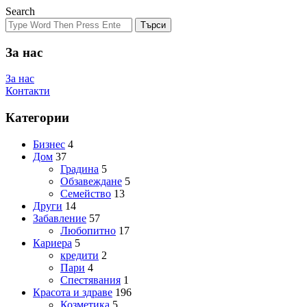
Search
Търси
За нас
За нас
Контакти
Категории
Бизнес
4
Дом
37
Градина
5
Обзавеждане
5
Семейство
13
Други
14
Забавление
57
Любопитно
17
Кариера
5
кредити
2
Пари
4
Спестявания
1
Красота и здраве
196
Козметика
5