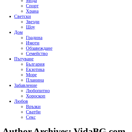
Мода
Спорт
Храна
Светски
Звезди
Шоу
Дом
Градина
Имоти
Обзавеждане
Семейство
Пътуване
България
Екзотика
Море
Планина
Забавление
Любопитно
Хороскоп
Любов
Връзки
Сватби
Секс
Author Archives:
VidaBG.com