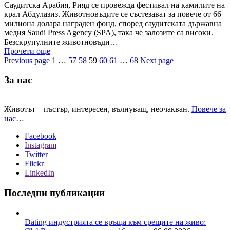
Саудитска Арабия, Рияд се провежда фестивал на камилите на
крал Абдулазиз. Животновъдите се състезават за повече от 66
милиона долара награден фонд, според саудитската държавна
медия Saudi Press Agency (SPA), така че залозите са високи.
Безскрупулните животновъди…
Прочети още
Previous page
1
…
57
58
59
60
61
…
68
Next page
За нас
Животът – пъстър, интересен, вълнуващ, неочакван.
Повече за
нас
…
Facebook
Instagram
Twitter
Flickr
LinkedIn
Последни публикации
Dating индустрията се връща към срещите на живо: