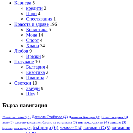
Кариера
5
кредити
2
Пари
4
Спестявания
1
Красота и здраве
196
Козметика
5
Мода
14
Спорт
4
Храна
34
Любов
9
Връзки
9
Пътуване
10
България
4
Екзотика
2
Планина
2
Светски
10
Звезди
9
Шоу
1
Бърза навигация
Даниела Стойкова
(4)
"Змейова тайна"
(3)
Димитър Аргиров
(3)
Соня Чакърова
(3)
антиоксиданти
(4)
акне
(3)
алкално-киселинен баланс на организма
(3)
ацидоза
(3)
бъбреци
(6)
витамин С
(5)
витамини
витамин Е
(4)
бутилирана вода
(3)