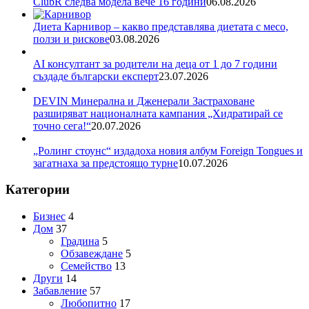
ClubR следва модела вече 16 години
06.08.2026
Диета Карнивор – какво представлява диетата с месо,
ползи и рискове
03.08.2026
AI консултант за родители на деца от 1 до 7 години
създаде български експерт
23.07.2026
DEVIN Минерална и Дженерали Застраховане
разширяват националната кампания „Хидратирай се
точно сега!“
20.07.2026
„Ролинг стоунс“ издадоха новия албум Foreign Tongues и
загатнаха за предстоящо турне
10.07.2026
Категории
Бизнес
4
Дом
37
Градина
5
Обзавеждане
5
Семейство
13
Други
14
Забавление
57
Любопитно
17