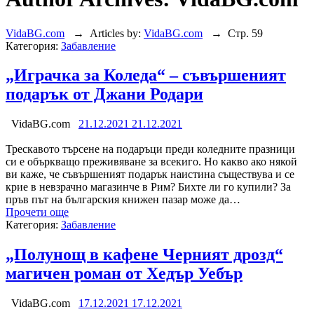
VidaBG.com
→
Articles by:
VidaBG.com
→
Стр. 59
Категория:
Забавление
„Играчка за Коледа“ – съвършеният
подарък от Джани Родари
VidaBG.com
21.12.2021
21.12.2021
Трескавото търсене на подаръци преди коледните празници
си е объркващо преживяване за всекиго. Но какво ако някой
ви каже, че съвършеният подарък наистина съществува и се
крие в невзрачно магазинче в Рим? Бихте ли го купили? За
пръв път на българския книжен пазар може да…
Прочети още
Категория:
Забавление
„Полунощ в кафене Черният дрозд“
магичен роман от Хедър Уебър
VidaBG.com
17.12.2021
17.12.2021