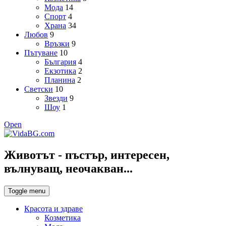
Мода
14
Спорт
4
Храна
34
Любов
9
Връзки
9
Пътуване
10
България
4
Екзотика
2
Планина
2
Светски
10
Звезди
9
Шоу
1
Open
Животът - пъстър, интересен,
вълнуващ, неочакван...
Toggle menu
Красота и здраве
Козметика