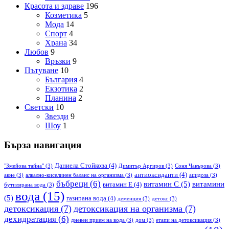
Красота и здраве
196
Козметика
5
Мода
14
Спорт
4
Храна
34
Любов
9
Връзки
9
Пътуване
10
България
4
Екзотика
2
Планина
2
Светски
10
Звезди
9
Шоу
1
Бърза навигация
Даниела Стойкова
(4)
"Змейова тайна"
(3)
Димитър Аргиров
(3)
Соня Чакърова
(3)
антиоксиданти
(4)
акне
(3)
алкално-киселинен баланс на организма
(3)
ацидоза
(3)
бъбреци
(6)
витамин С
(5)
витамини
витамин Е
(4)
бутилирана вода
(3)
вода
(15)
(5)
газирана вода
(4)
деменция
(3)
детокс
(3)
детоксикация
(7)
детоксикация на организма
(7)
дехидратация
(6)
дневен прием на вода
(3)
дом
(3)
етапи на детоксикация
(3)