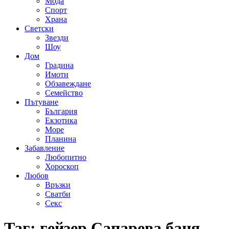
Мода
Спорт
Храна
Светски
Звезди
Шоу
Дом
Градина
Имоти
Обзавеждане
Семейство
Пътуване
България
Екзотика
Море
Планина
Забавление
Любопитно
Хороскоп
Любов
Връзки
Сватби
Секс
Таг:
гейзер Сапарева баня