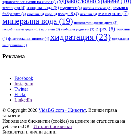
здравословно хранене
(10)
здравословен начин на живот
(4)
изворна вода
(5)
зеленчуци
(4)
имунитет
(4)
камъни в
имунна система
(3)
минерали
(7)
бъбреците
(4)
ковид-19
(4)
картини
(3)
кафе
(3)
мазнини
(3)
минерална вода
(19)
нисковъглехидратна диета
(3)
стрес
(6)
токсини
потребителски кредит
(3)
протеини
(3)
свободни радикали
(3)
хидратация
(23)
(4)
физическа активност
(4)
хидратация
на организма
(3)
Реклама
Facebook
Instagram
Twitter
Flickr
LinkedIn
© Copyright 2026
VidaBG.com - Животът
. Всички права
запазени.
Използваме бисквитки (cookies) за целите на статистика на
уеб сайта.
ОК
Изтрий бисквитки
Бисквитки и лични данни