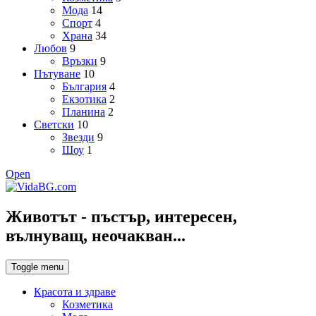
Мода
14
Спорт
4
Храна
34
Любов
9
Връзки
9
Пътуване
10
България
4
Екзотика
2
Планина
2
Светски
10
Звезди
9
Шоу
1
Open
Животът - пъстър, интересен,
вълнуващ, неочакван...
Toggle menu
Красота и здраве
Козметика