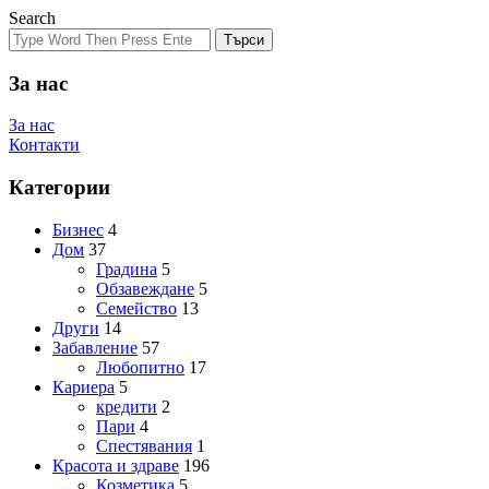
Search
Търси
За нас
За нас
Контакти
Категории
Бизнес
4
Дом
37
Градина
5
Обзавеждане
5
Семейство
13
Други
14
Забавление
57
Любопитно
17
Кариера
5
кредити
2
Пари
4
Спестявания
1
Красота и здраве
196
Козметика
5