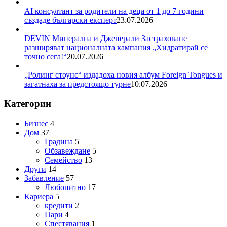
AI консултант за родители на деца от 1 до 7 години
създаде български експерт
23.07.2026
DEVIN Минерална и Дженерали Застраховане
разширяват националната кампания „Хидратирай се
точно сега!“
20.07.2026
„Ролинг стоунс“ издадоха новия албум Foreign Tongues и
загатнаха за предстоящо турне
10.07.2026
Категории
Бизнес
4
Дом
37
Градина
5
Обзавеждане
5
Семейство
13
Други
14
Забавление
57
Любопитно
17
Кариера
5
кредити
2
Пари
4
Спестявания
1