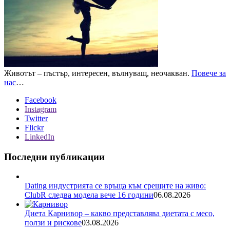
Животът – пъстър, интересен, вълнуващ, неочакван.
Повече за
нас
…
Facebook
Instagram
Twitter
Flickr
LinkedIn
Последни публикации
Dating индустрията се връща към срещите на живо:
ClubR следва модела вече 16 години
06.08.2026
Диета Карнивор – какво представлява диетата с месо,
ползи и рискове
03.08.2026