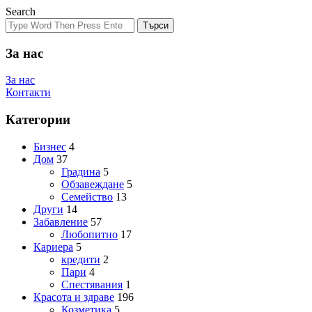
Search
Търси
За нас
За нас
Контакти
Категории
Бизнес
4
Дом
37
Градина
5
Обзавеждане
5
Семейство
13
Други
14
Забавление
57
Любопитно
17
Кариера
5
кредити
2
Пари
4
Спестявания
1
Красота и здраве
196
Козметика
5