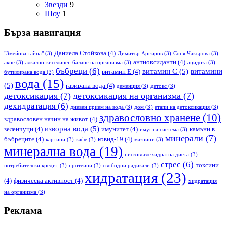
Звезди
9
Шоу
1
Бърза навигация
Даниела Стойкова
(4)
"Змейова тайна"
(3)
Димитър Аргиров
(3)
Соня Чакърова
(3)
антиоксиданти
(4)
акне
(3)
алкално-киселинен баланс на организма
(3)
ацидоза
(3)
бъбреци
(6)
витамин С
(5)
витамини
витамин Е
(4)
бутилирана вода
(3)
вода
(15)
(5)
газирана вода
(4)
деменция
(3)
детокс
(3)
детоксикация
(7)
детоксикация на организма
(7)
дехидратация
(6)
дневен прием на вода
(3)
дом
(3)
етапи на детоксикация
(3)
здравословно хранене
(10)
здравословен начин на живот
(4)
изворна вода
(5)
зеленчуци
(4)
имунитет
(4)
камъни в
имунна система
(3)
минерали
(7)
бъбреците
(4)
ковид-19
(4)
картини
(3)
кафе
(3)
мазнини
(3)
минерална вода
(19)
нисковъглехидратна диета
(3)
стрес
(6)
токсини
потребителски кредит
(3)
протеини
(3)
свободни радикали
(3)
хидратация
(23)
(4)
физическа активност
(4)
хидратация
на организма
(3)
Реклама