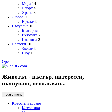
Мода
14
Спорт
4
Храна
34
Любов
9
Връзки
9
Пътуване
10
България
4
Екзотика
2
Планина
2
Светски
10
Звезди
9
Шоу
1
Open
Животът - пъстър, интересен,
вълнуващ, неочакван...
Toggle menu
Красота и здраве
Козметика