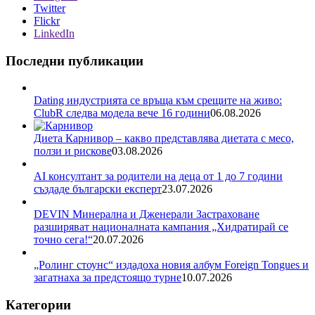
Twitter
Flickr
LinkedIn
Последни публикации
Dating индустрията се връща към срещите на живо:
ClubR следва модела вече 16 години
06.08.2026
Диета Карнивор – какво представлява диетата с месо,
ползи и рискове
03.08.2026
AI консултант за родители на деца от 1 до 7 години
създаде български експерт
23.07.2026
DEVIN Минерална и Дженерали Застраховане
разширяват националната кампания „Хидратирай се
точно сега!“
20.07.2026
„Ролинг стоунс“ издадоха новия албум Foreign Tongues и
загатнаха за предстоящо турне
10.07.2026
Категории