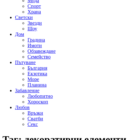
Мода
Спорт
Храна
Светски
Звезди
Шоу
Дом
Градина
Имоти
Обзавеждане
Семейство
Пътуване
България
Екзотика
Море
Планина
Забавление
Любопитно
Хороскоп
Любов
Връзки
Сватби
Секс
Таг:
декоративни елементи