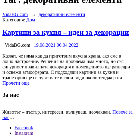
VidaBG.com
→
декоративни елементи
Категория:
Дом
Картини за кухня – идеи за декорации
VidaBG.com
19.08.2021
06.04.2022
Казват, че няма как да приготвим вкусна храна, ако сме в
лошо настроение. Решения на проблема има много, но със
сигурност правилната декорация в помещението ще разведри
и освежи атмосферата. С подходящи картини за кухня и
трапезария ще се чувствате в свои води около тенджерата…
Прочети още
За нас
Животът – пъстър, интересен, вълнуващ, неочакван.
Повече за
нас
…
Facebook
Instagram