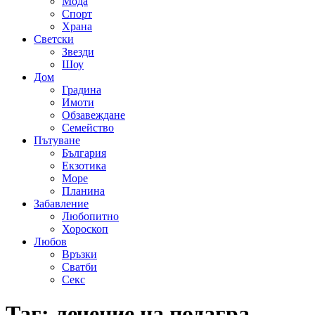
Мода
Спорт
Храна
Светски
Звезди
Шоу
Дом
Градина
Имоти
Обзавеждане
Семейство
Пътуване
България
Екзотика
Море
Планина
Забавление
Любопитно
Хороскоп
Любов
Връзки
Сватби
Секс
Таг:
лечение на подагра