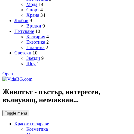
Мода
14
Спорт
4
Храна
34
Любов
9
Връзки
9
Пътуване
10
България
4
Екзотика
2
Планина
2
Светски
10
Звезди
9
Шоу
1
Open
Животът - пъстър, интересен,
вълнуващ, неочакван...
Toggle menu
Красота и здраве
Козметика