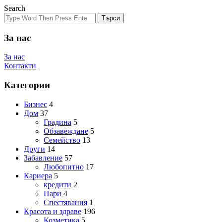
Search
Търси
За нас
За нас
Контакти
Категории
Бизнес
4
Дом
37
Градина
5
Обзавеждане
5
Семейство
13
Други
14
Забавление
57
Любопитно
17
Кариера
5
кредити
2
Пари
4
Спестявания
1
Красота и здраве
196
Козметика
5