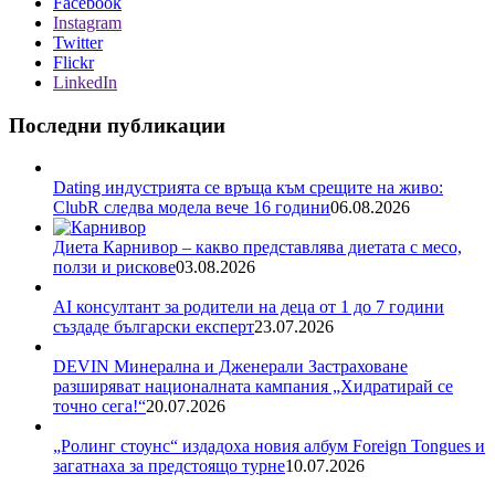
Facebook
Instagram
Twitter
Flickr
LinkedIn
Последни публикации
Dating индустрията се връща към срещите на живо:
ClubR следва модела вече 16 години
06.08.2026
Диета Карнивор – какво представлява диетата с месо,
ползи и рискове
03.08.2026
AI консултант за родители на деца от 1 до 7 години
създаде български експерт
23.07.2026
DEVIN Минерална и Дженерали Застраховане
разширяват националната кампания „Хидратирай се
точно сега!“
20.07.2026
„Ролинг стоунс“ издадоха новия албум Foreign Tongues и
загатнаха за предстоящо турне
10.07.2026