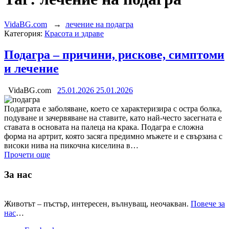
VidaBG.com
→
лечение на подагра
Категория:
Красота и здраве
Подагра – причини, рискове, симптоми
и лечение
VidaBG.com
25.01.2026
25.01.2026
Подаграта е заболяване, което се характеризира с остра болка,
подуване и зачервяване на ставите, като най-често засегната е
ставата в основата на палеца на крака. Подагра е сложна
форма на артрит, която засяга предимно мъжете и е свързана с
високи нива на пикочна киселина в…
Прочети още
За нас
Животът – пъстър, интересен, вълнуващ, неочакван.
Повече за
нас
…