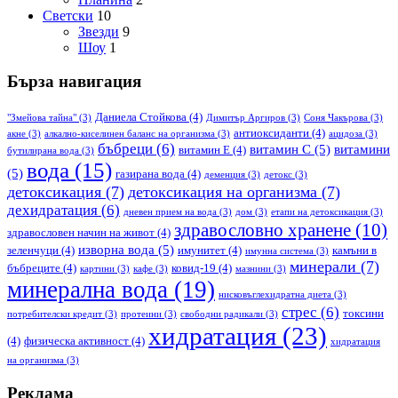
Светски
10
Звезди
9
Шоу
1
Бърза навигация
Даниела Стойкова
(4)
"Змейова тайна"
(3)
Димитър Аргиров
(3)
Соня Чакърова
(3)
антиоксиданти
(4)
акне
(3)
алкално-киселинен баланс на организма
(3)
ацидоза
(3)
бъбреци
(6)
витамин С
(5)
витамини
витамин Е
(4)
бутилирана вода
(3)
вода
(15)
(5)
газирана вода
(4)
деменция
(3)
детокс
(3)
детоксикация
(7)
детоксикация на организма
(7)
дехидратация
(6)
дневен прием на вода
(3)
дом
(3)
етапи на детоксикация
(3)
здравословно хранене
(10)
здравословен начин на живот
(4)
изворна вода
(5)
зеленчуци
(4)
имунитет
(4)
камъни в
имунна система
(3)
минерали
(7)
бъбреците
(4)
ковид-19
(4)
картини
(3)
кафе
(3)
мазнини
(3)
минерална вода
(19)
нисковъглехидратна диета
(3)
стрес
(6)
токсини
потребителски кредит
(3)
протеини
(3)
свободни радикали
(3)
хидратация
(23)
(4)
физическа активност
(4)
хидратация
на организма
(3)
Реклама