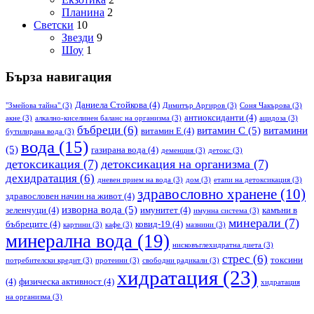
Планина
2
Светски
10
Звезди
9
Шоу
1
Бърза навигация
Даниела Стойкова
(4)
"Змейова тайна"
(3)
Димитър Аргиров
(3)
Соня Чакърова
(3)
антиоксиданти
(4)
акне
(3)
алкално-киселинен баланс на организма
(3)
ацидоза
(3)
бъбреци
(6)
витамин С
(5)
витамини
витамин Е
(4)
бутилирана вода
(3)
вода
(15)
(5)
газирана вода
(4)
деменция
(3)
детокс
(3)
детоксикация
(7)
детоксикация на организма
(7)
дехидратация
(6)
дневен прием на вода
(3)
дом
(3)
етапи на детоксикация
(3)
здравословно хранене
(10)
здравословен начин на живот
(4)
изворна вода
(5)
зеленчуци
(4)
имунитет
(4)
камъни в
имунна система
(3)
минерали
(7)
бъбреците
(4)
ковид-19
(4)
картини
(3)
кафе
(3)
мазнини
(3)
минерална вода
(19)
нисковъглехидратна диета
(3)
стрес
(6)
токсини
потребителски кредит
(3)
протеини
(3)
свободни радикали
(3)
хидратация
(23)
(4)
физическа активност
(4)
хидратация
на организма
(3)