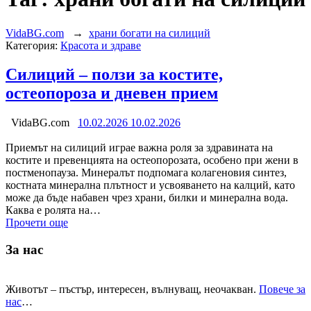
VidaBG.com
→
храни богати на силиций
Категория:
Красота и здраве
Силиций – ползи за костите,
остеопороза и дневен прием
VidaBG.com
10.02.2026
10.02.2026
Приемът на силиций играе важна роля за здравината на
костите и превенцията на остеопорозата, особено при жени в
постменопауза. Минералът подпомага колагеновия синтез,
костната минерална плътност и усвояването на калций, като
може да бъде набавен чрез храни, билки и минерална вода.
Каква е ролята на…
Прочети още
За нас
Животът – пъстър, интересен, вълнуващ, неочакван.
Повече за
нас
…