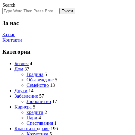
Search
Търси
За нас
За нас
Контакти
Категории
Бизнес
4
Дом
37
Градина
5
Обзавеждане
5
Семейство
13
Други
14
Забавление
57
Любопитно
17
Кариера
5
кредити
2
Пари
4
Спестявания
1
Красота и здраве
196
Козметика
5