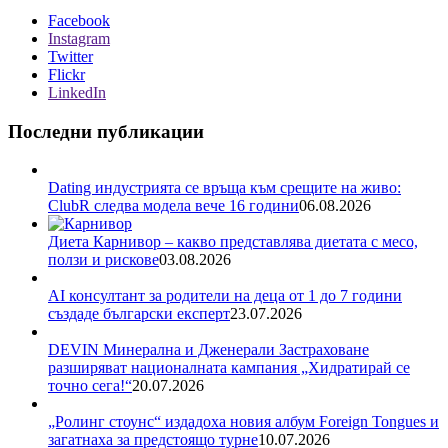
Facebook
Instagram
Twitter
Flickr
LinkedIn
Последни публикации
Dating индустрията се връща към срещите на живо:
ClubR следва модела вече 16 години
06.08.2026
Диета Карнивор – какво представлява диетата с месо,
ползи и рискове
03.08.2026
AI консултант за родители на деца от 1 до 7 години
създаде български експерт
23.07.2026
DEVIN Минерална и Дженерали Застраховане
разширяват националната кампания „Хидратирай се
точно сега!“
20.07.2026
„Ролинг стоунс“ издадоха новия албум Foreign Tongues и
загатнаха за предстоящо турне
10.07.2026