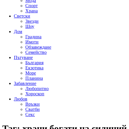
Мода
Спорт
Храна
Светски
Звезди
Шоу
Дом
Градина
Имоти
Обзавеждане
Семейство
Пътуване
България
Екзотика
Море
Планина
Забавление
Любопитно
Хороскоп
Любов
Връзки
Сватби
Секс
Таг:
храни богати на силиций