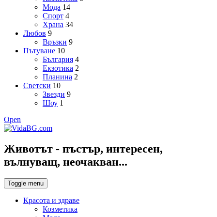
Мода
14
Спорт
4
Храна
34
Любов
9
Връзки
9
Пътуване
10
България
4
Екзотика
2
Планина
2
Светски
10
Звезди
9
Шоу
1
Open
Животът - пъстър, интересен,
вълнуващ, неочакван...
Toggle menu
Красота и здраве
Козметика