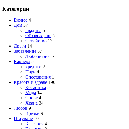
Категории
Бизнес
4
Дом
37
Градина
5
Обзавеждане
5
Семейство
13
Други
14
Забавление
57
Любопитно
17
Кариера
5
кредити
2
Пари
4
Спестявания
1
Красота и здраве
196
Козметика
5
Мода
14
Спорт
4
Храна
34
Любов
9
Връзки
9
Пътуване
10
България
4
Екзотика
2