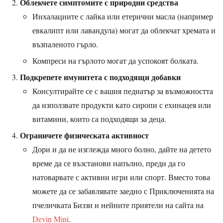
Облекчете симптомите с природни средства
Инхалациите с лайка или етерични масла (например
евкалипт или лавандула) могат да облекчат хремата и
възпаленото гърло.
Компреси на гърлото могат да успокоят болката.
Подкрепете имунитета с подходящи добавки
Консултирайте се с вашия педиатър за възможността
да използвате продукти като сиропи с ехинацея или
витамини, които са подходящи за деца.
Ограничете физическата активност
Дори и да не изглежда много болно, дайте на детето
време да се възстанови напълно, преди да го
натоварвате с активни игри или спорт. Вместо това
можете да се забавлявате заедно с Приключенията на
пчеличката Биззи и нейните приятели на сайта на
Devin Mini
.