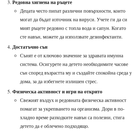
Редовна хигиена на ръцете
Децата често пипат различни повърхности, които
могат да бъдат източник на вируси. Учете ги да си
мият ръцете редовно с топла вода и сапун. Когато
сте навън, можете да използвате дезинфектанти.
Достатъчно сън
Сънят е от ключово значение за здравата имунна
система. Осигурете на детето необходимите часове
сън според възрастта му и създайте спокойна среда у
дома, за да избегнете излишен стрес.
Физическа активност и игри на открито
Свежият въздух и редовната физическа активност
помагат за укрепването на организма. Дори в по-
хладно време разходките навън са полезни, стига
детето да е облечено подходящо.