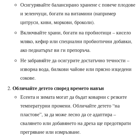
Осигурявайте балансирано хранене с повече плодове
и зеленчуци, богати на витамини (например
цитруси, киви, моркови, броколи).
Включвайте храни, богати на пробиотици – кисело
мляко, кефир или специални пробиотични добавки,
ако педиатърът ви ги препоръча.
Не забравяйте да осигурите достатъчно течности –
изворна вода, билкови чайове или прясно изцедени
сокове.
Обличайте детето според времето навън
Есента и зимата могат да бъдат коварни с резките
температурни промени. Обличайте детето “на
пластове”, за да може лесно да се адаптира –
свалянето или добавянето на дреха ще предотврати
прегряване или измръзване.