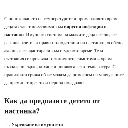
С понижаването на температурите и променливото време
вирусни инфекции и
децата стават по-уязвими към
настинки
. Имунната система на малките деца все още се
развива, което ги прави по-податливи на настинки, особено
ако не са се адаптирали към студеното време. Тези
състояния се проявяват с типичните симптоми – хрема,
възпалено гърло, кихане и понякога лека температура. С
правилната грижа обаче можем да помогнем на малчуганите
да преминат през този период по-здрави.
Как да предпазите детето от
настинка?
Укрепване на имунитета