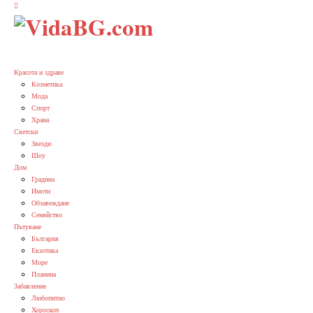
Красота и здраве
Козметика
Мода
Спорт
Храна
Светски
Звезди
Шоу
Дом
Градина
Имоти
Обзавеждане
Семейство
Пътуване
България
Екзотика
Море
Планина
Забавление
Любопитно
Хороскоп