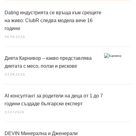
Dating индустрията се връща към срещите
на живо: ClubR следва модела вече 16
години
06.08.2026
Диета Карнивор – какво представлява
диетата с месо, ползи и рискове
03.08.2026
AI консултант за родители на деца от 1 до 7
години създаде български експерт
23.07.2026
DEVIN Минерална и Дженерали