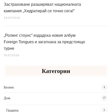
Застраховане разширяват националната
кампания „Хидратирай се точно сега!“
20.07.2026
„Ролинг стоунс“ издадоха новия албум
Foreign Tongues и загатнаха за предстоящо
турне
10.07.2026
Категории
Бизнес
4
Дом
37
Градина
5