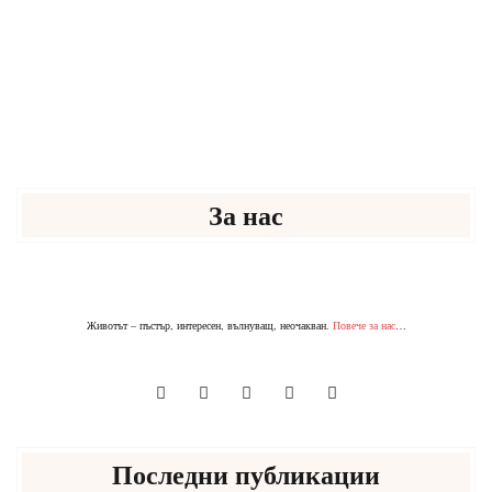
За нас
Животът – пъстър, интересен, вълнуващ, неочакван.
Повече за нас
…
Последни публикации