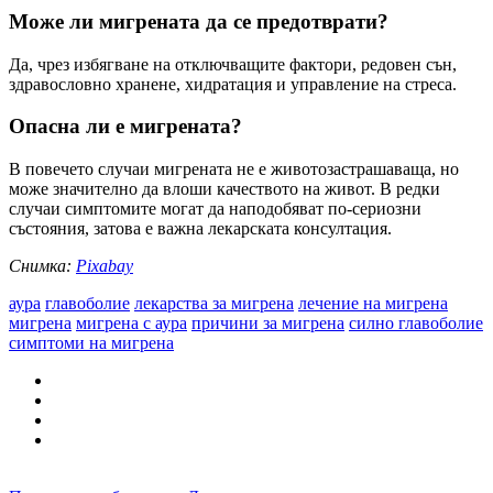
Може ли мигрената да се предотврати?
Да, чрез избягване на отключващите фактори, редовен сън,
здравословно хранене, хидратация и управление на стреса.
Опасна ли е мигрената?
В повечето случаи мигрената не е животозастрашаваща, но
може значително да влоши качеството на живот. В редки
случаи симптомите могат да наподобяват по-сериозни
състояния, затова е важна лекарската консултация.
Снимка:
Pixabay
аура
главоболие
лекарства за мигрена
лечение на мигрена
мигрена
мигрена с аура
причини за мигрена
силно главоболие
симптоми на мигрена