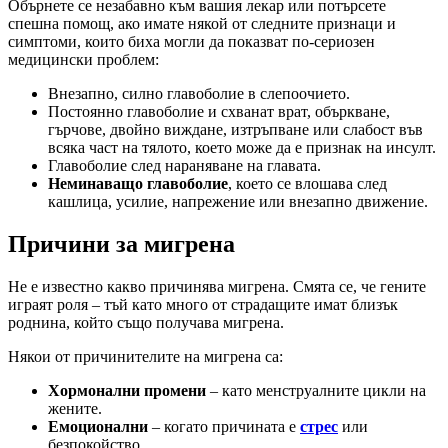
Обърнете се незабавно към вашия лекар или потърсете
спешна помощ, ако имате някой от следните признаци и
симптоми, които биха могли да показват по-сериозен
медицински проблем:
Внезапно, силно главоболие в слепоочието.
Постоянно главоболие и схванат врат, объркване,
гърчове, двойно виждане, изтръпване или слабост във
всяка част на тялото, което може да е признак на инсулт.
Главоболие след нараняване на главата.
Неминаващо главоболие
, което се влошава след
кашлица, усилие, напрежение или внезапно движение.
Причини за мигрена
Не е известно какво причинява мигрена. Смята се, че гените
играят роля – тъй като много от страдащите имат близък
роднина, който също получава мигрена.
Някои от причинителите на мигрена са:
Хормонални промени
– като менструалните цикли на
жените.
Емоционални
– когато причината е
стрес
или
безпокойство.