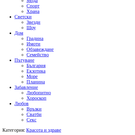
Мода
Спорт
Храна
Светски
Звезди
Шоу
Дом
Градина
Имоти
Обзавеждане
Семейство
Пътуване
България
Екзотика
Море
Планина
Забавление
Любопитно
Хороскоп
Любов
Връзки
Сватби
Секс
Категория:
Красота и здраве