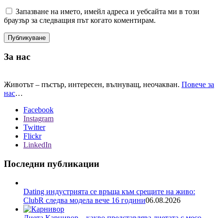
Запазване на името, имейл адреса и уебсайта ми в този
браузър за следващия път когато коментирам.
За нас
Животът – пъстър, интересен, вълнуващ, неочакван.
Повече за
нас
…
Facebook
Instagram
Twitter
Flickr
LinkedIn
Последни публикации
Dating индустрията се връща към срещите на живо:
ClubR следва модела вече 16 години
06.08.2026
Диета Карнивор – какво представлява диетата с месо,