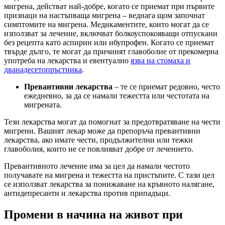
мигрена, действат най-добре, когато се приемат при първите
признаци на настъпваща мигрена – веднага щом започнат
симптомите на мигрена. Медикаментите, които могат да се
използват за лечение, включват болкоуспокояващи отпускани
без рецепта като аспирин или ибупрофен. Когато се приемат
твърде дълго, те могат да причинят главоболие от прекомерна
употреба на лекарства и евентуално
язва на стомаха и
дванадесетопръстника
.
Превантивни лекарства
– те се приемат редовно, често
ежедневно, за да се намали тежестта или честотата на
мигрената.
Тези лекарства могат да помогнат за предотвратяване на чести
мигрени. Вашият лекар може да препоръча превантивни
лекарства, ако имате чести, продължителни или тежки
главоболия, които не се повлияват добре от лечението.
Превантивното лечение има за цел да намали честото
получавате на мигрена и тежестта на пристъпите. С тази цел
се използват лекарства за понижаване на кръвното налягане,
антидепресанти и лекарства против припадъци.
Промени в начина на живот при