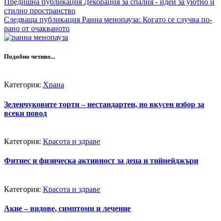
Предишна публикация
Декорация за спалня - идеи за уютно и
стилно пространство
Следваща публикация
Ранна менопауза: Когато се случва по-
рано от очакваното
Подобно четиво...
Категория:
Храна
Зеленчуковите торти – нестандартен, но вкусен избор за
всеки повод
Категория:
Красота и здраве
Фитнес и физическа активност за деца и тийнейджъри
Категория:
Красота и здраве
Акне – видове, симптоми и лечение