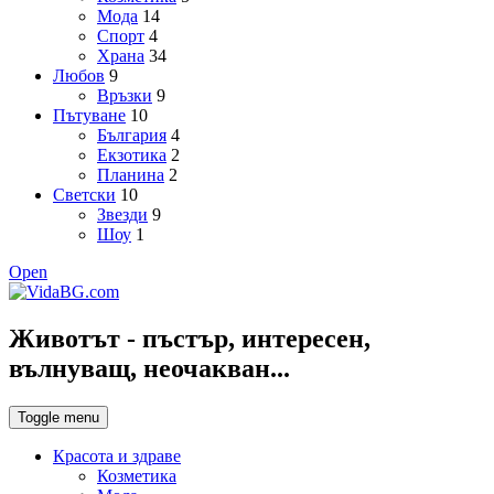
Мода
14
Спорт
4
Храна
34
Любов
9
Връзки
9
Пътуване
10
България
4
Екзотика
2
Планина
2
Светски
10
Звезди
9
Шоу
1
Open
Животът - пъстър, интересен,
вълнуващ, неочакван...
Toggle menu
Красота и здраве
Козметика