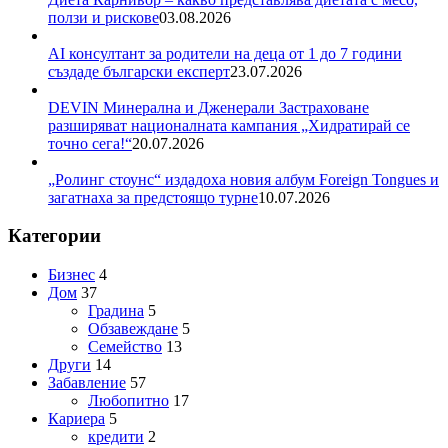
ползи и рискове
03.08.2026
AI консултант за родители на деца от 1 до 7 години
създаде български експерт
23.07.2026
DEVIN Минерална и Дженерали Застраховане
разширяват националната кампания „Хидратирай се
точно сега!“
20.07.2026
„Ролинг стоунс“ издадоха новия албум Foreign Tongues и
загатнаха за предстоящо турне
10.07.2026
Категории
Бизнес
4
Дом
37
Градина
5
Обзавеждане
5
Семейство
13
Други
14
Забавление
57
Любопитно
17
Кариера
5
кредити
2