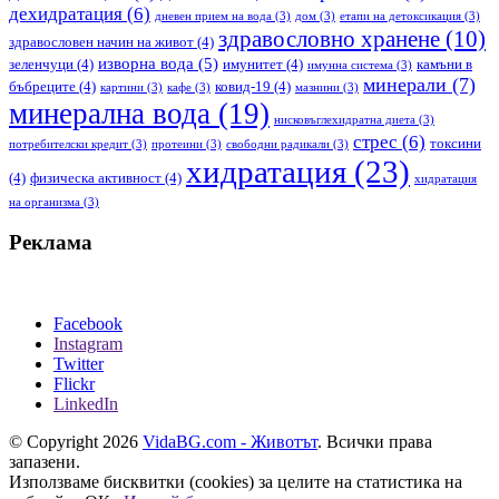
дехидратация
(6)
дневен прием на вода
(3)
дом
(3)
етапи на детоксикация
(3)
здравословно хранене
(10)
здравословен начин на живот
(4)
изворна вода
(5)
зеленчуци
(4)
имунитет
(4)
камъни в
имунна система
(3)
минерали
(7)
бъбреците
(4)
ковид-19
(4)
картини
(3)
кафе
(3)
мазнини
(3)
минерална вода
(19)
нисковъглехидратна диета
(3)
стрес
(6)
токсини
потребителски кредит
(3)
протеини
(3)
свободни радикали
(3)
хидратация
(23)
(4)
физическа активност
(4)
хидратация
на организма
(3)
Реклама
Facebook
Instagram
Twitter
Flickr
LinkedIn
© Copyright 2026
VidaBG.com - Животът
. Всички права
запазени.
Използваме бисквитки (cookies) за целите на статистика на