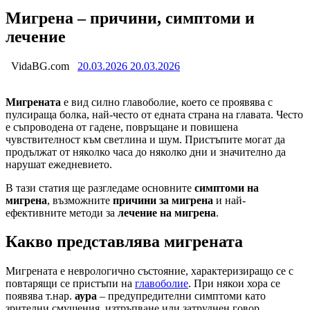
Мигрена – причини, симптоми и
лечение
VidaBG.com
20.03.2026
20.03.2026
Мигрената
е вид силно главоболие, което се проявява с
пулсираща болка, най-често от едната страна на главата. Често
е съпроводена от гадене, повръщане и повишена
чувствителност към светлина и шум. Пристъпите могат да
продължат от няколко часа до няколко дни и значително да
нарушат ежедневието.
В тази статия ще разгледаме основните
симптоми на
мигрена
, възможните
причини за мигрена
и най-
ефективните методи за
лечение на мигрена
.
Какво представлява мигрената
Мигрената е неврологично състояние, характеризиращо се с
повтарящи се пристъпи на
главоболие
. При някои хора се
появява т.нар.
аура
– предупредителни симптоми като
зрителни смущения, изтръпване или затруднен говор.