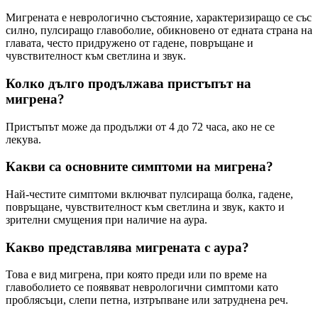
Мигрената е неврологично състояние, характеризиращо се със
силно, пулсиращо главоболие, обикновено от едната страна на
главата, често придружено от гадене, повръщане и
чувствителност към светлина и звук.
Колко дълго продължава пристъпът на
мигрена?
Пристъпът може да продължи от 4 до 72 часа, ако не се
лекува.
Какви са основните симптоми на мигрена?
Най-честите симптоми включват пулсираща болка, гадене,
повръщане, чувствителност към светлина и звук, както и
зрителни смущения при наличие на аура.
Какво представлява мигрената с аура?
Това е вид мигрена, при която преди или по време на
главоболието се появяват неврологични симптоми като
проблясъци, слепи петна, изтръпване или затруднена реч.