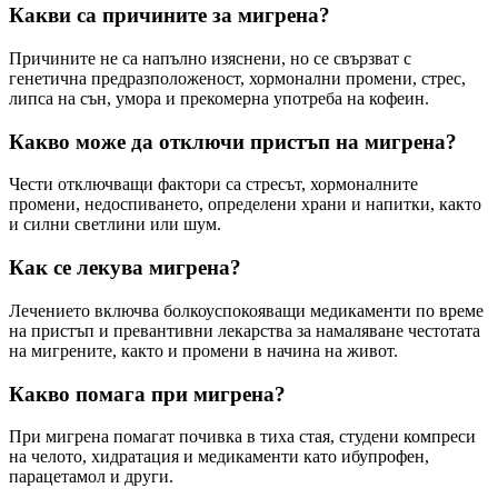
Какви са причините за мигрена?
Причините не са напълно изяснени, но се свързват с
генетична предразположеност, хормонални промени, стрес,
липса на сън, умора и прекомерна употреба на кофеин.
Какво може да отключи пристъп на мигрена?
Чести отключващи фактори са стресът, хормоналните
промени, недоспиването, определени храни и напитки, както
и силни светлини или шум.
Как се лекува мигрена?
Лечението включва болкоуспокояващи медикаменти по време
на пристъп и превантивни лекарства за намаляване честотата
на мигрените, както и промени в начина на живот.
Какво помага при мигрена?
При мигрена помагат почивка в тиха стая, студени компреси
на челото, хидратация и медикаменти като ибупрофен,
парацетамол и други.