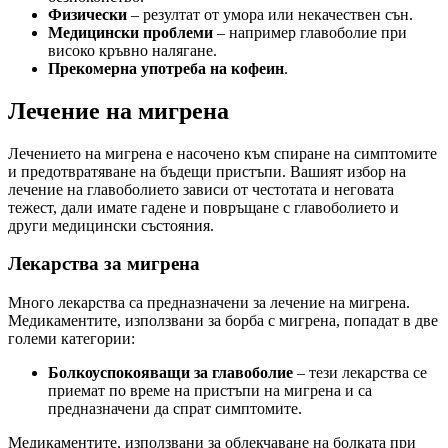
Физически
– резултат от умора или некачествен сън.
Медицински проблеми
– например главоболие при
високо кръвно налягане.
Прекомерна употреба на кофеин
.
Лечение на мигрена
Лечението на мигрена е насочено към спиране на симптомите
и предотвратяване на бъдещи пристъпи. Вашият избор на
лечение на главоболието зависи от честотата и неговата
тежест, дали имате гадене и повръщане с главоболието и
други медицински състояния.
Лекарства за мигрена
Много лекарства са предназначени за лечение на мигрена.
Медикаментите, използвани за борба с мигрена, попадат в две
големи категории:
Болкоуспокояващи за главоболие
– тези лекарства се
приемат по време на пристъпи на мигрена и са
предназначени да спрат симптомите.
Медикаментите, използвани за облекчаване на болката при