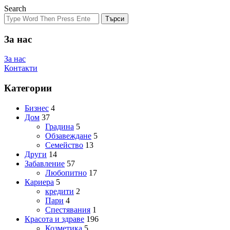
Search
Търси
За нас
За нас
Контакти
Категории
Бизнес
4
Дом
37
Градина
5
Обзавеждане
5
Семейство
13
Други
14
Забавление
57
Любопитно
17
Кариера
5
кредити
2
Пари
4
Спестявания
1
Красота и здраве
196
Козметика
5