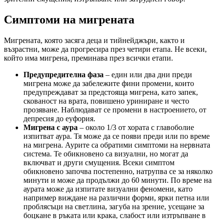
Симптоми на мигрената
Мигрената, която засяга деца и тийнейджъри, както и
възрастни, може да прогресира през четири етапа. Не всеки,
който има мигрена, преминава през всички етапи.
Предупредителна фаза
– един или два дни преди
мигрена може да забележите фини промени, които
предупреждават за предстояща мигрена, като запек,
скованост на врата, повишено уриниране и често
прозяване. Наблюдават се промени в настроението, от
депресия до еуфория.
Мигрена с аура
– около 1/3 от хората с главоболие
изпитват аура. Тя може да се появи преди или по време
на мигрена. Аурите са обратими симптоми на нервната
система. Те обикновено са визуални, но могат да
включват и други смущения. Всеки симптом
обикновено започва постепенно, натрупва се за няколко
минути и може да продължи до 60 минути. По време на
аурата може да изпитате визуални феномени, като
например виждане на различни форми, ярки петна или
проблясъци на светлина, загуба на зрение, усещане за
боцкане в ръката или крака, слабост или изтръпване в