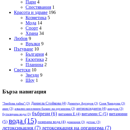
Пари
4
Спестявания
1
Красота и здраве
196
Козметика
5
Мода
14
Спорт
4
Храна
34
Любов
9
Връзки
9
Пътуване
10
България
4
Екзотика
2
Планина
2
Светски
10
Звезди
9
Шоу
1
Бърза навигация
Даниела Стойкова
(4)
"Змейова тайна"
(3)
Димитър Аргиров
(3)
Соня Чакърова
(3)
антиоксиданти
(4)
акне
(3)
алкално-киселинен баланс на организма
(3)
ацидоза
(3)
бъбреци
(6)
витамин С
(5)
витамини
витамин Е
(4)
бутилирана вода
(3)
вода
(15)
(5)
газирана вода
(4)
деменция
(3)
детокс
(3)
детоксикация
(7)
детоксикация на организма
(7)