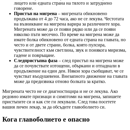
лицето или едната страна на тялото и затруднено
говорене.
Пристъп
на мигрена
– мигрената обикновено
продължава от 4 до 72 часа, ако не се лекува. Честотата
на възникване на мигрена варира за различните хора.
Мигрената може да се появи рядко или да се появи
няколко пъти месечно. По време на мигрена може да
имате болка обикновено от едната страна на главата, но
често и от двете страни, болка, която пулсира,
чувствителност към светлина, звук и понякога миризма,
гадене и повръщане.
Следпристъпна фаза
– след пристъп на мигрена може
да се почувствате изтощени, объркани и отпаднали в
продължение на един ден. Някои хора съобщават, че се
чувстват въодушевени. Внезапното движение на главата
може да предизвика отново болката за кратко.
Мигрената често не се диагностицира и не се лекува. Ако
редовно имате признаци и симптоми на мигрена, запишете
пристъпите си и как сте ги лекували. След това посетете
вашия личен лекар, за да обсъдите главоболието си.
Кога главоболието е опасно