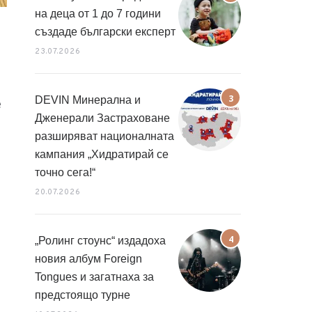
на деца от 1 до 7 години
създаде български експерт
23.07.2026
DEVIN Минерална и
е
Дженерали Застраховане
разширяват националната
кампания „Хидратирай се
точно сега!“
20.07.2026
„Ролинг стоунс“ издадоха
новия албум Foreign
Tongues и загатнаха за
предстоящо турне