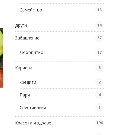
Семейство
13
Други
14
Забавление
57
Любопитно
17
Кариера
5
кредити
2
Пари
4
Спестявания
1
Красота и здраве
196