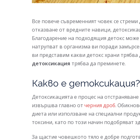
Все повече съвременният човек се стреми 
отказване от вредните навици, детоксикац
Благодарение на подходящия детокс може 
натрупват в организма ви поради замърсен
ви представим какви детокс храни трябва
детоксикация
трябва да преминете.
Какво е детоксикация?
Детоксикацията е процес на отстраняване 
извършва главно от
черния дроб
. Обикнов
диета или използване на специални продук
токсини, като по този начин подобряват зд
За щастие човешкото тяло е добре подготв