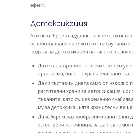
ефект.
Детоксикация
Ако не се брои гладуването, което си оста
освобождаване на тялото от натрупаните
подход за детоксикация на тялото включв
Да се въздържаме от всичко, което уве
организма, било то храна или напитка;
Да си съставим диета само от няколко 
растителни храни за детоксикация, кои
тъканите, като същевременно снабдява
му за детоксикацията хранителни веще
Да изберем разнообразни хранителни д
естествени източници, за да подпомогн
хранителни и алкализиращи вещества в