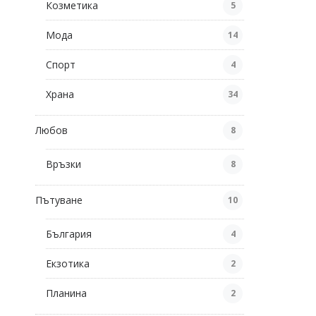
Козметика
5
Мода
14
Спорт
4
Храна
34
Любов
8
Връзки
8
Пътуване
10
България
4
Екзотика
2
Планина
2