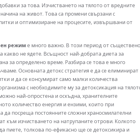
обавки за това. Изчистването на тялото от вредните
 начина на живот. Това са промени свързани с
питки и оптимизиране на процесите, извършвани от
лен режим
е много важно. В този период от съществен
а какво не ядете. Всъщност най-добрата диета за
ана за определено време. Разбира се това е много
чваме. Основната детокс стратегия е да се елиминират
тки и да се консумират само малки количества
организма с необходимите му за детоксикация на тялот
можно най-опростена и оскъдна, хранителните
ното количество енергия и ензими, които при
 за да посреща постоянните сложни храносмилателни
ват към изчистването на натрупаните отрови. Колкото
да пиете, толкова по-ефикасно ще се детоксикира и