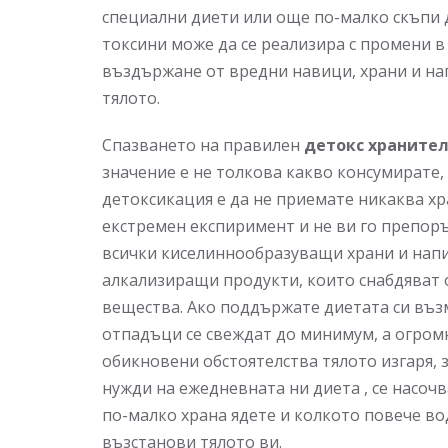
специални диети или още по-малко скъпи д
токсини може да се реализира с промени в
въздържане от вредни навици, храни и на
тялото.
Спазването на правилен
детокс храните
значение е не толкова какво консумирате, 
детоксикация е да не приемате никаква хр
екстремен експиримент и не ви го препоръ
всички киселиннообразуващи храни и напи
алкализиращи продукти, които снабдяват 
вещества. Ако поддържате диетата си въз
отпадъци се свеждат до минимум, а огром
обикновени обстоятелства тялото изгаря,
нужди на ежедневната ни диета , се насоч
по-малко храна ядете и колкото повече во
възстанови тялото ви.