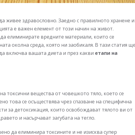
да живее здравословно. Заедно с правилното хранене и
ията е важен елемент от този начин на живот.
да елиминирате вредните материали, които се
ата околна среда, която ни заобикаля. В тази статия щ
 да включва вашата диета и през какви
етапи на
на токсични вещества от човешкото тяло, което се
ено това се осъществява чрез спазване на специфична
ти за детоксикация, които освобождават тялото ви от
равето и насърчават загубата на тегло.
ено да елиминира токсините и не изисква супер