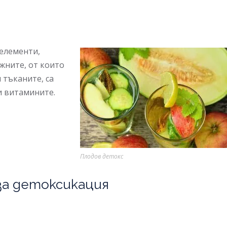
елементи,
жните, от които
 тъканите, са
и витамините.
Плодов детокс
за детоксикация