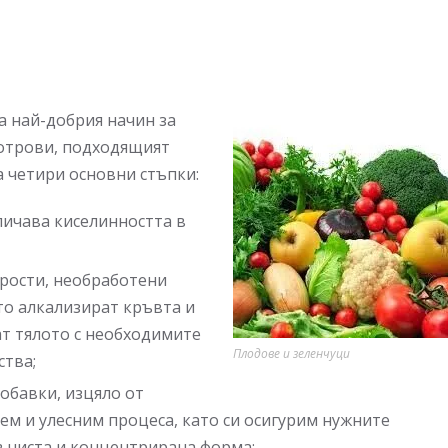
ва най-добрия начин за
 отрови, подходящият
а четири основни стъпки:
личава киселинността в
прости, необработени
то алкализират кръвта и
т тялото с необходимите
Плодове и зеленчуци
ства;
обавки, изцяло от
ем и улесним процеса, като си осигурим нужните
 чиста и концентрирана форма;