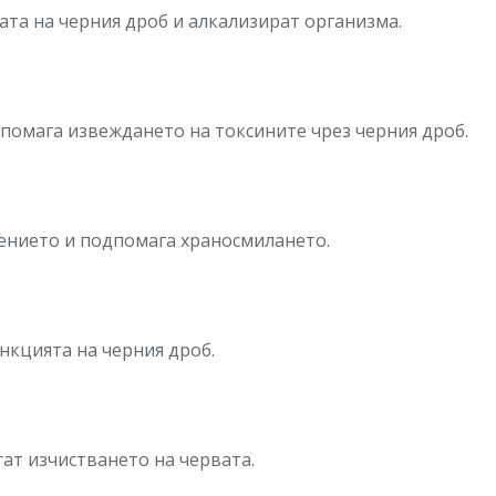
ата на черния дроб и алкализират организма.
омага извеждането на токсините чрез черния дроб.
ението и подпомага храносмилането.
нкцията на черния дроб.
ат изчистването на червата.