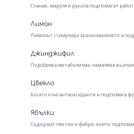
Спанак, маруля и рукола подпомагат работ
Лимон
Лимонът стимулира храносмилането и подп
Джинджифил
Подобрява метаболизма, намалява възпал
Цвекло
Богато е на антиоксиданти и подпомага фу
Ябълки
Съдържат пектин и фибри, които подпомаг