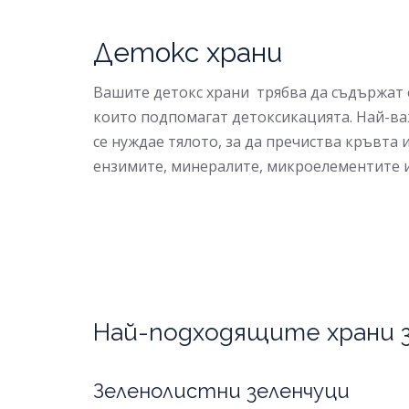
Детокс храни
Вашите детокс храни трябва да съдържат 
които подпомагат детоксикацията. Най-ва
се нуждае тялото, за да пречиства кръвта и
ензимите, минералите, микроелементите 
Най-подходящите храни 
Зеленолистни зеленчуци