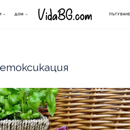
И
ДОМ
ПЪТУВАН
детоксикация