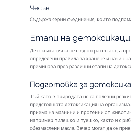
Чесън
Съдържа серни съединения, които подпома
Етапи на детоксикаци
Детоксикацията не е еднократен акт, а пр
определени правила за хранене и начин на 
преминава през различни етапи на детокс
Подготовка за детоксик
Тъй като в природата не са полезни резкит
предстоящата детоксикация на организма.
приема на мазнини и протеини от животинск
например пилешко и пуешко, както и с риб
обезмаслени масла. Вечер могат да се при