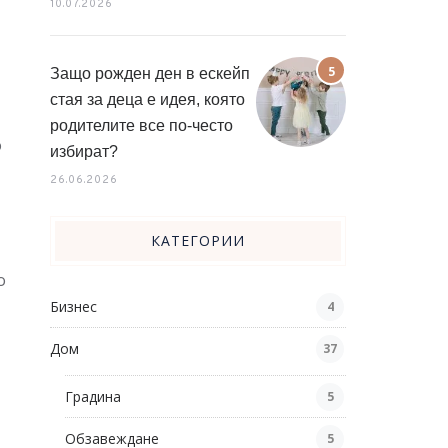
10.07.2026
Защо рожден ден в ескейп
стая за деца е идея, която
родителите все по-често
о
избират?
26.06.2026
КАТЕГОРИИ
о
Бизнес
4
Дом
37
Градина
5
Обзавеждане
5