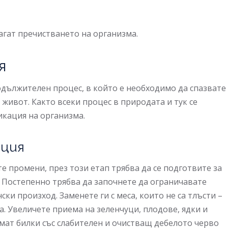
гат пречистването на организма.
я
одължителен процес, в който е необходимо да спазвате
живот. Както всеки процес в природата и тук се
икация на организма.
ация
е промени, през този етап трябва да се подготвите за
 Постепенно трябва да започнете да ограничавате
и произход. Заменете ги с меса, които не са тлъсти –
а. Увеличете приема на зеленчуци, плодове, ядки и
емат билки със слабителен и очистващ дебелото черво